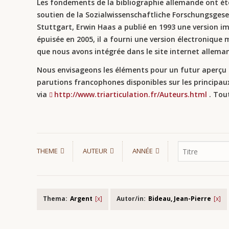
Les fondements de la bibliographie allemande ont été
soutien de la Sozialwissenschaftliche Forschungsgesel
Stuttgart, Erwin Haas a publié en 1993 une version im
épuisée en 2005, il a fourni
une version électronique mi
que nous avons intégrée dans le site internet allema
Nous envisageons les éléments pour un futur aperçu e
parutions francophones disponibles sur les principaux
via
http://www.triarticulation.fr/Auteurs.html
. Tou
THEME
AUTEUR
ANNÉE
Thema:
Argent
Autor/in:
Bideau, Jean-Pierre