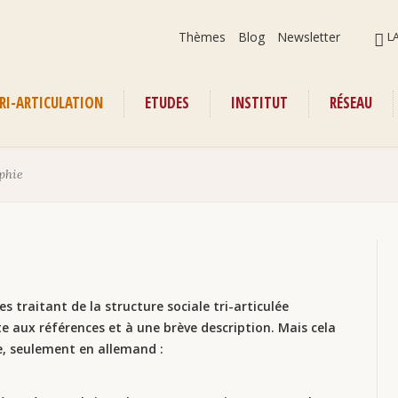
Aller
ALLER
Thèmes
Blog
Newsletter
L
au
AU
contenu
CONT
RI-ARTICULATION
ETUDES
INSTITUT
RÉSEAU
enu
phie
s traitant de la structure sociale tri-articulée
ite aux références et à une brève description. Mais cela
e, seulement en allemand :