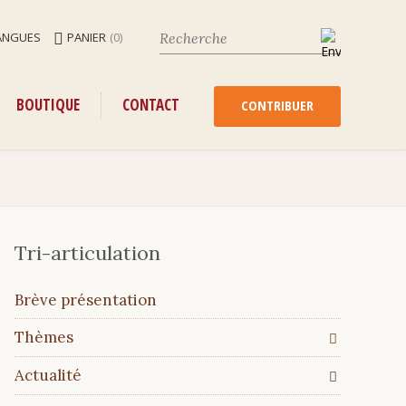
ANGUES
PANIER
(0)
ENU
ALLER
BOUTIQUE
CONTACT
AU
CONTRIBUER
CONTENU
Tri-articulation
Aller
Brève présentation
au
contenu
Thèmes
Actualité