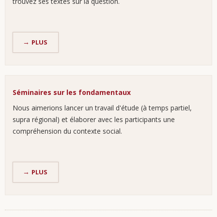
trouvez ses textes sur la question.
DOCUMENTATION
PLUS
RUDOLF
STEINER
Séminaires sur les fondamentaux
Nous aimerions lancer un travail d'étude (à temps partiel,
supra régional) et élaborer avec les participants une
compréhension du contexte social.
SÉMINAIRES
PLUS
SUR
LES
FONDAMENTAUX