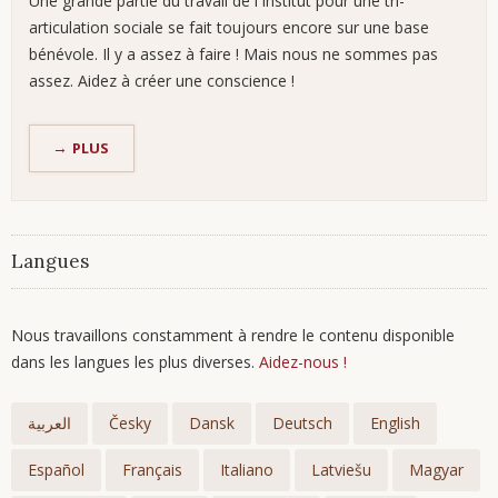
Une grande partie du travail de l'Institut pour une tri-
articulation sociale se fait toujours encore sur une base
bénévole. Il y a assez à faire ! Mais nous ne sommes pas
assez. Aidez à créer une conscience !
COLLABORER
PLUS
Langues
Nous travaillons constamment à rendre le contenu disponible
dans les langues les plus diverses.
Aidez-nous !
Aller
au
العربية
Česky
Dansk
Deutsch
English
contenu
Español
Français
Italiano
Latviešu
Magyar