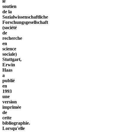
le
soutien
de la
Sozialwissenschaftliche
Forschungsgesellschaft
(société
de
recherche
en
science
sociale)
Stuttgart,
Erwin
Haas
a
publié
en
1993
une
version
imprimée
de
cette
bibliographie.
Lorsqu'elle