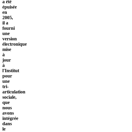
a été
épuisée
en
2005,
il a
fourni
une
version
électronique
mise
à
jour
à
l'Institut
pour
une
tri-
articulation
sociale,
que
nous
avons
intégrée
dans
le