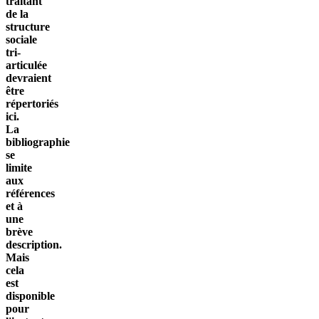
traitant
de la
structure
sociale
tri-
articulée
devraient
être
répertoriés
ici.
La
bibliographie
se
limite
aux
références
et à
une
brève
description.
Mais
cela
est
disponible
pour