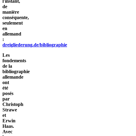
l'instant,
de
manière
conséquente,
seulement
en
allemand
:
dreigliederung.de/bibliographie
Les
fondements
de la
bibliographie
allemande
ont
été
posés
par
Christoph
Strawe
et
Erwin
Haas.
Avec