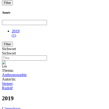
Année
2019
(1)
Sichwort
Sichwort
Thema:
Anthroposophie
Autor/in:
Steiner,
Rudolf
2019
L’impulsion