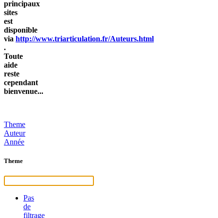
principaux
sites
est
disponible
via
http://www.triarticulation.fr/Auteurs.html
.
Toute
aide
reste
cependant
bienvenue...
Theme
Auteur
Année
Theme
Pas
de
filtrage