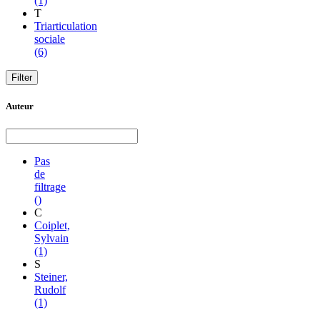
(1)
T
Triarticulation
sociale
(6)
Auteur
Pas
de
filtrage
()
C
Coiplet,
Sylvain
(1)
S
Steiner,
Rudolf
(1)