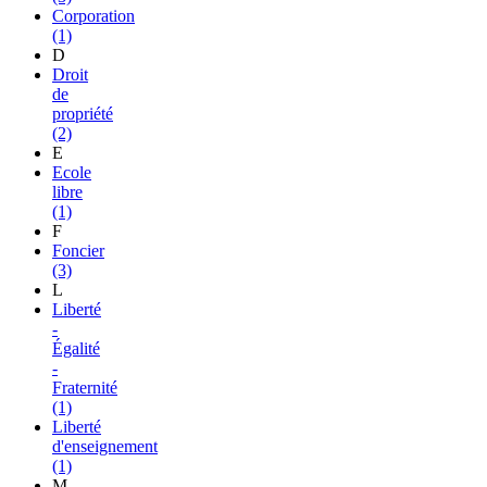
Corporation
(1)
D
Droit
de
propriété
(2)
E
Ecole
libre
(1)
F
Foncier
(3)
L
Liberté
-
Égalité
-
Fraternité
(1)
Liberté
d'enseignement
(1)
M