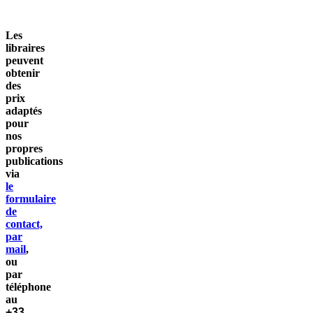
Les
libraires
peuvent
obtenir
des
prix
adaptés
pour
nos
propres
publications
via
le
formulaire
de
contact,
par
mail
,
ou
par
téléphone
au
+33