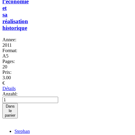
l’économie
et
sa
réalisation
historique
Annee:
2011
Format:
A5
Pages:
20
Prix:
3.00
€
Détails
Anzahl:
Dans
le
panier
Stephan