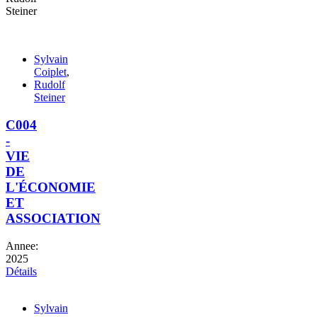
Steiner
Sylvain
Coiplet
,
Rudolf
Steiner
C004
-
VIE
DE
L'ÉCONOMIE
ET
ASSOCIATION
Annee:
2025
Détails
Sylvain