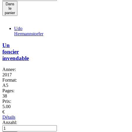
Dans
le
panier
Udo
Hermannstorfer
Un
foncier
invendable
Annee:
2017
Format:
A5
Pages:
38
Prix:
5.00
€
Détails
Anzahl: