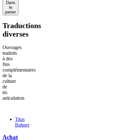
Dans
le
panier
Traductions
diverses
Ouvrages
traduits
à des
fins
complémentaires
de la
culture
de
tri-
articulation
Titus
Bahner
Achat