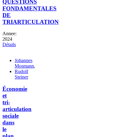
QUESTIONS
FONDAMENTALES
DE
TRIARTICULATION
Annee:
2024
Détails
Johannes
Mosmann
,
Rudolf
Steiner
Économie
et
tri-
articulation
sociale
dans
le
plan