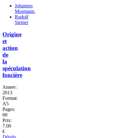
Johannes
Mosmann
,
Rudolf
Steiner
Origine
et
action
de
la
spéculation
foncière
Annee:
2013
Format:
A5
Pages:
60
Prix:
7.00
€
Détails