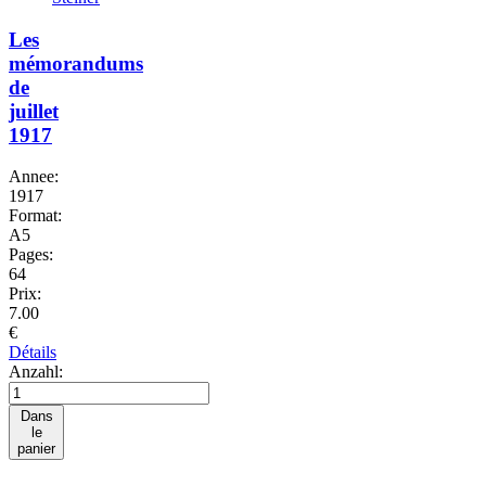
Les
mémorandums
de
juillet
1917
Annee:
1917
Format:
A5
Pages:
64
Prix:
7.00
€
Détails
Anzahl:
Dans
le
panier