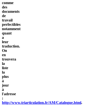
comme
des
documents
de
travail
perfectibles
notamment
quant
a
leur
traduction.
On
en
trouvera
la
liste
la
plus
à
jour
à
l'adresse
:
http://www.triarticulation.fr/AM/Catalogue.html
.