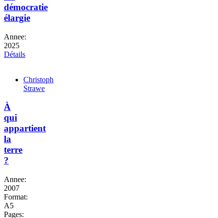
démocratie
élargie
Annee:
2025
Détails
Christoph
Strawe
À
qui
appartient
la
terre
?
Annee:
2007
Format:
A5
Pages: