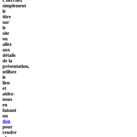
Cherchez
simplement
le
titre
sur
le
site
ou
allez
aux
détails
de la
présentation,
utilisez
le
lien
et
aidez-
nous
en
faisant
un
don
pour
rendre