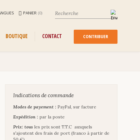
ANGUES
PANIER
(0)
ENU
ALLER
BOUTIQUE
CONTACT
AU
CONTRIBUER
CONTENU
Indications de commande
Modes de payement :
PayPal, sur facture
Expédition :
par la poste
Prix: tous
les prix sont T.T.C auxquels
s'ajoutent des frais de port (franco à partir de
50 €)