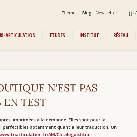
Aller
ALLER
Thèmes
Blog
Newsletter
L
au
AU
contenu
CONT
RI-ARTICULATION
ETUDES
INSTITUT
RÉSEAU
enu
BOUTIQUE N'EST PAS
 EN TEST
opres,
imprimées à la demande
. Elles sont pour la
l perfectibles notamment quant a leur traduction. On
/www.triarticulation.fr/AM/Catalogue.html
.