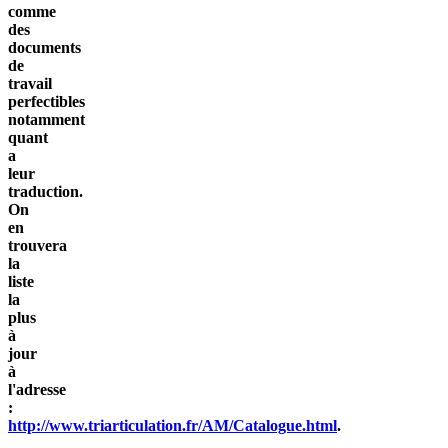
comme
des
documents
de
travail
perfectibles
notamment
quant
a
leur
traduction.
On
en
trouvera
la
liste
la
plus
à
jour
à
l'adresse
:
http://www.triarticulation.fr/AM/Catalogue.html
.