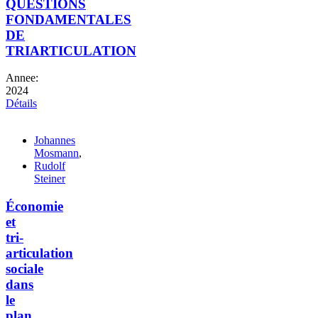
QUESTIONS
FONDAMENTALES
DE
TRIARTICULATION
Annee:
2024
Détails
Johannes
Mosmann
,
Rudolf
Steiner
Économie
et
tri-
articulation
sociale
dans
le
plan