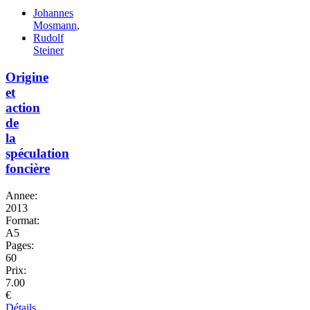
Johannes
Mosmann
,
Rudolf
Steiner
Origine
et
action
de
la
spéculation
foncière
Annee:
2013
Format:
A5
Pages:
60
Prix:
7.00
€
Détails