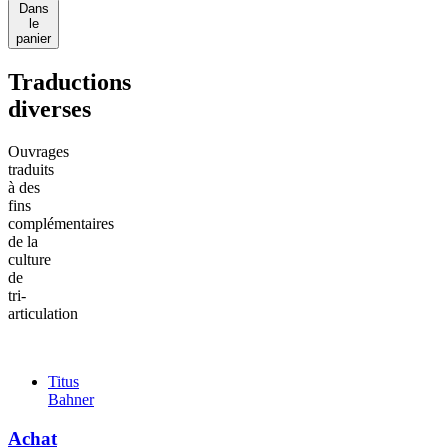
Dans
le
panier
Traductions
diverses
Ouvrages
traduits
à des
fins
complémentaires
de la
culture
de
tri-
articulation
Titus
Bahner
Achat