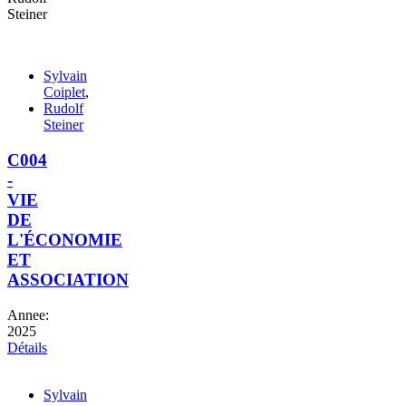
Steiner
Sylvain
Coiplet
,
Rudolf
Steiner
C004
-
VIE
DE
L'ÉCONOMIE
ET
ASSOCIATION
Annee:
2025
Détails
Sylvain