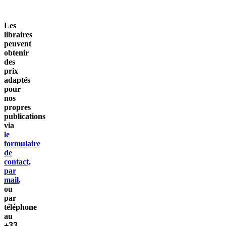
Les
libraires
peuvent
obtenir
des
prix
adaptés
pour
nos
propres
publications
via
le
formulaire
de
contact,
par
mail
,
ou
par
téléphone
au
+33