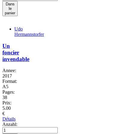
Dans
le
panier
Udo
Hermannstorfer
Un
foncier
invendable
Annee:
2017
Format:
A5
Pages:
38
Prix:
5.00
€
Détails
Anzahl: