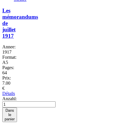
Les
mémorandums
de
juillet
1917
Annee:
1917
Format:
A5
Pages:
64
Prix:
7.00
€
Détails
Anzahl:
Dans
le
panier