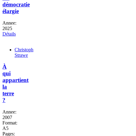
démocratie
élargie
Annee:
2025
Détails
Christoph
Strawe
À
qui
appartient
la
terre
?
Annee:
2007
Format:
A5
Pages: