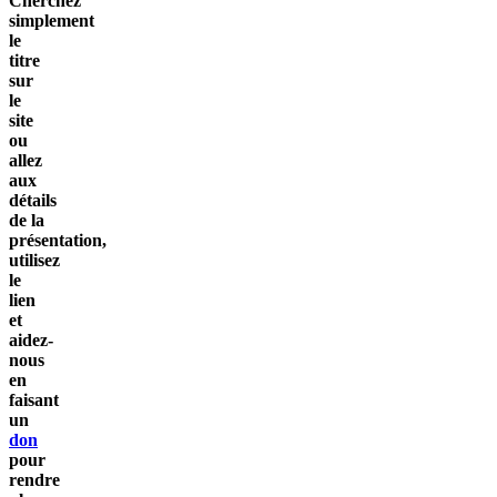
Cherchez
simplement
le
titre
sur
le
site
ou
allez
aux
détails
de la
présentation,
utilisez
le
lien
et
aidez-
nous
en
faisant
un
don
pour
rendre