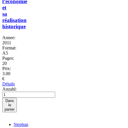
l’économie
et
sa
réalisation
historique
Annee:
2011
Format:
A5
Pages:
20
Prix:
3.00
€
Détails
Anzahl:
Dans
le
panier
Stephan