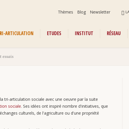
Aller
ALLER
Thèmes
Blog
Newsletter
L
au
AU
contenu
CONT
RI-ARTICULATION
ETUDES
INSTITUT
RÉSEAU
enu
t essais
 tri-articulation sociale avec une oeuvre par la suite
ion sociale
. Ses idées ont inspiré nombre d'initiatives, que
changes culturels, de l'agriculture ou d'une propriété