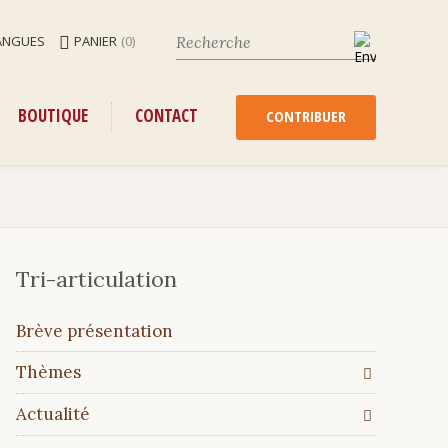
ANGUES
PANIER
(0)
ENU
ALLER
BOUTIQUE
CONTACT
AU
CONTRIBUER
CONTENU
Tri-articulation
Aller
Brève présentation
au
contenu
Thèmes
Actualité