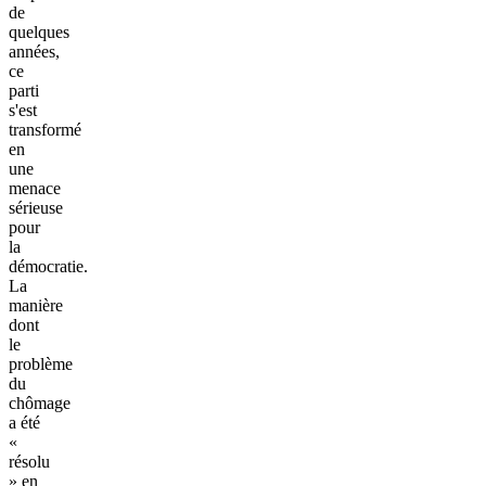
de
quelques
années,
ce
parti
s'est
transformé
en
une
menace
sérieuse
pour
la
démocratie.
La
manière
dont
le
problème
du
chômage
a été
«
résolu
» en