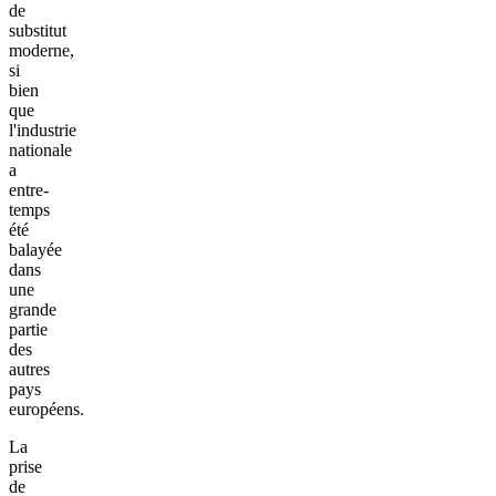
de
substitut
moderne,
si
bien
que
l'industrie
nationale
a
entre-
temps
été
balayée
dans
une
grande
partie
des
autres
pays
européens.
La
prise
de