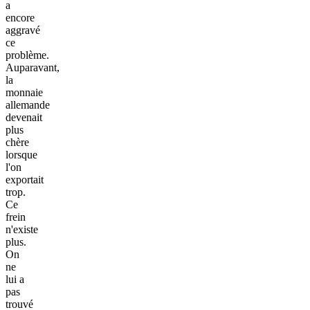
a
encore
aggravé
ce
problème.
Auparavant,
la
monnaie
allemande
devenait
plus
chère
lorsque
l'on
exportait
trop.
Ce
frein
n'existe
plus.
On
ne
lui a
pas
trouvé