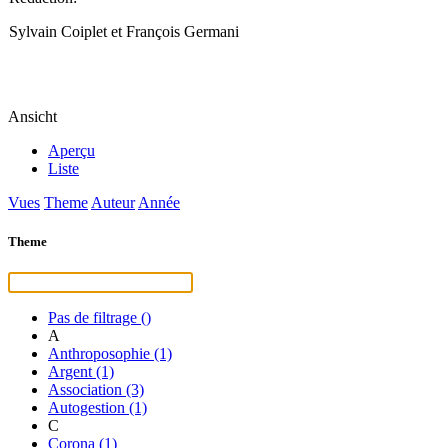
Sylvain Coiplet et François Germani
Ansicht
Aperçu
Liste
Vues
Theme
Auteur
Année
Theme
Pas de filtrage
()
A
Anthroposophie
(1)
Argent
(1)
Association
(3)
Autogestion
(1)
C
Corona
(1)