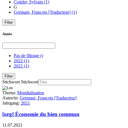
Coiplet, Sylvain
(1)
G
Germani, François [Traducteur]
(1)
Année
Pas de filtrage
()
2022
(1)
2021
(1)
Stichwort
Stichwort
Thema:
Mondialisation
Autor/in:
Germani, François [Traducteur]
Jahrgang:
2021
[org] Économie du bien commun
11.07.2021