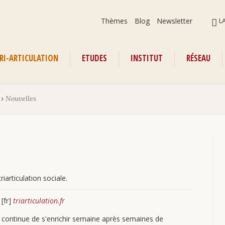
Aller
ALLER
Thèmes
Blog
Newsletter
L
au
AU
contenu
CONT
RI-ARTICULATION
ETUDES
INSTITUT
RÉSEAU
enu
›
Nouvelles
iarticulation sociale.
[fr]
triarticulation.fr
continue de s'enrichir semaine après semaines de