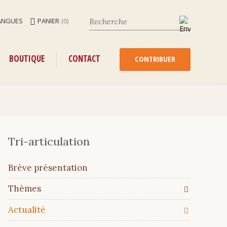
ANGUES
PANIER
(0)
ENU
ALLER
BOUTIQUE
CONTACT
AU
CONTRIBUER
CONTENU
Tri-articulation
Aller
Brève présentation
au
contenu
Thèmes
Actualité