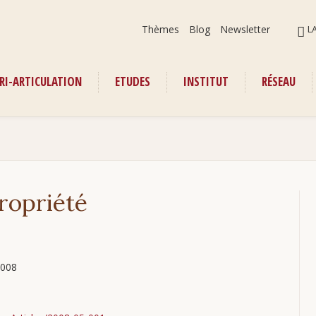
Aller
ALLER
Thèmes
Blog
Newsletter
L
au
AU
contenu
CONT
RI-ARTICULATION
ETUDES
INSTITUT
RÉSEAU
enu
propriété
008