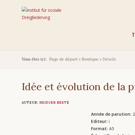
Aller
T
au
cont
Vous êtes ici:
Page de départ
›
Boutique
›
Details
Idée et évolution de la 
AUTEUR:
HEIDJER REETZ
Année de parution:
2
Editeur:
i
Format:
A5