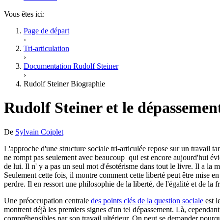
Vous êtes ici:
Page de départ
›
Tri-articulation
›
Documentation Rudolf Steiner
›
Rudolf Steiner Biographie
Rudolf Steiner et le dépassemen
De
Sylvain Coiplet
L'approche d'une structure sociale tri-articulée repose sur un travail ta
ne rompt pas seulement avec beaucoup qui est encore aujourd'hui éviden
de lui. Il n' y a pas un seul mot d'ésotérisme dans tout le livre. Il a l
Seulement cette fois, il montre comment cette liberté peut être mise 
perdre. Il en ressort une philosophie de la liberté, de l'égalité et de la fr
Une préoccupation centrale
des points clés de la question sociale
est l
montrent déjà les premiers signes d'un tel dépassement. Là, cependant,
compréhensibles par son travail ultérieur. On peut se demander pourqu