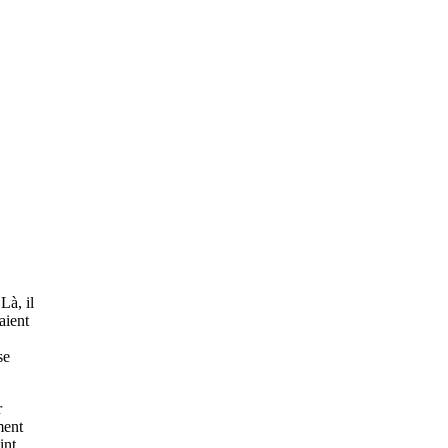
 Là, il
aient
se
r
ment
int.