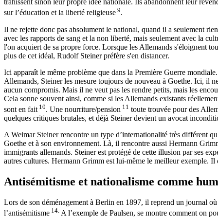
trahissent sinon leur propre idée nationale. Ils abandonnent leur reven
9
sur l’éducation et la liberté religieuse
.
Il ne rejette donc pas absolument le national, quand il a seulement rien
avec les rapports de sang et la non liberté, mais seulement avec la cul
l'on acquiert de sa propre force. Lorsque les Allemands s'éloignent to
plus de cet idéal, Rudolf Steiner préfère s'en distancer.
Ici apparaît le même problème que dans la Première Guerre mondiale.
Allemands, Steiner les mesure toujours de nouveau à Goethe. Ici, il ne
aucun compromis. Mais il ne veut pas les rendre petits, mais les encou
Cela sonne souvent ainsi, comme si les Allemands existants réellement s
10
11
sont en fait
. Une nourriture/pension
toute trouvée pour des Allema
quelques critiques brutales, et déjà Steiner devient un avocat incondi
A Weimar Steiner rencontre un type d’internationalité très différent qu
Goethe et à son environnement. Là, il rencontre aussi Hermann Grimm.
immigrants allemands. Steiner est protégé de cette illusion par ses ex
autres cultures. Hermann Grimm est lui-même le meilleur exemple. Il d
Antisémitisme et nationalisme comme humil
Lors de son déménagement à Berlin en 1897, il reprend un journal où 
14.
l’antisémitisme
A l’exemple de Paulsen, se montre comment on pou