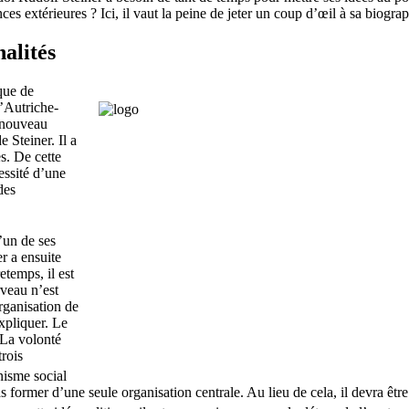
 extérieures ? Ici, il vaut la peine de jeter un coup d’œil à sa biograp
alités
que de
l’Autriche­
e nouveau
 Steiner. Il a
s. De cette
essité d’une
des
’un de ses
er a ensuite
temps, il est
rveau n’est
rganisation de
expliquer. Le
. La volonté
rois
nisme social
s former d’une seule organisation centrale. Au lieu de cela, il devra être 