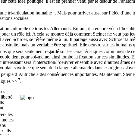
 sur cette idée politique, il est en premier venu par le détour de l’anatom
4
une tri-articulation humaine
. Mais pour arriver aussi sur l’idée d’une tr
estions sociales.
on culturelle de tous les Allemands. Enfant, il a encore vécu l’hostilit
jouer un rôle ici. A cela se montre déjà comment Steiner ne veut pas jet
rd avec Schröer, se réfère même à lui. Il partage aussi avec Schröer la 
abstraite, mais un véritable être spirituel. Elle oeuvre sur les humains q
temps que sera seulement regardé sur les caractéristiques communes de c
peuple tient pour soi-même, ainsi tombe la fixation sur ces similitudes. E
t intéressant sera l’interaction/l’oeuvrer-ensemble avec d’autres âmes d
 voulait savoir ce que sera de la langue allemande dans les régions slave
e peuple d’Autriche a des conséquences importantes. Maintenant, Steine
7
liques >>
.
ses
liberté
Ils
nt
vers les
omme les
sans
x. Ils