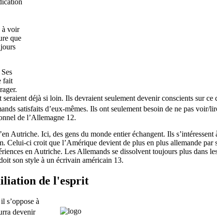
dication
 à voir
ture que
ujours
 Ses
 fait
rager.
eraient déjà si loin. Ils devraient seulement devenir conscients sur ce 
nds satisfaits d’eux-mêmes. Ils ont seulement besoin de ne pas voir/lir
tionnel de l’Allemagne 12.
’en Autriche. Ici, des gens du monde entier échangent. Ils s’intéressent 
 Celui-ci croit que l’Amérique devient de plus en plus allemande par 
périences en Autriche. Les Allemands se dissolvent toujours plus dans le
oit son style à un écrivain américain 13.
iation de l'esprit
il s’oppose à
rra devenir