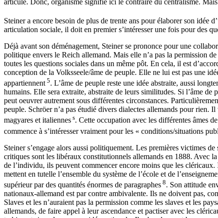
articulé. Donc, organisme signifie ici le contraire du centralisme. Mais
Steiner a encore besoin de plus de trente ans pour élaborer son idée d’
articulation sociale, il doit en premier s’intéresser une fois pour des qu
Déjà avant son déménagement, Steiner se prononce pour une collaborati
politique envers le Reich allemand. Mais elle n’a pas la permission de 
toutes les questions sociales dans un même pôt. En cela, il est d’acco
conception de la Volksseele/âme de peuple. Elle ne lui est pas une idée 
5
appartiennent
. L’âme de peuple reste une idée abstraite, aussi long
humains. Elle sera extraite, abstraite de leurs similitudes. Si l’âme de 
peut oeuvrer autrement sous différentes circonstances. Particulièremen
peuple. Schröer n’a pas étudié divers dialectes allemands pour rien. Il
s
magyares et italiennes
. Cette occupation avec les différentes âmes d
commence à s’intéresser vraiment pour les « conditions/situations pub
Steiner s’engage alors aussi politiquement. Les premières victimes de 
critiques sont les libéraux constitutionnels allemands en 1888. Avec la 
de l’individu, ils peuvent commencer encore moins que les cléricaux. 
mettent en tutelle l’ensemble du système de l’école et de l’enseigneme
8
supérieur par des quantités énormes de paragraphes
. Son attitude en
nationaux-allemand est par contre ambivalente. Ils ne doivent pas, c
Slaves et les n’auraient pas la permission comme les slaves et les pay
allemands, de faire appel à leur ascendance et pactiser avec les cléricau