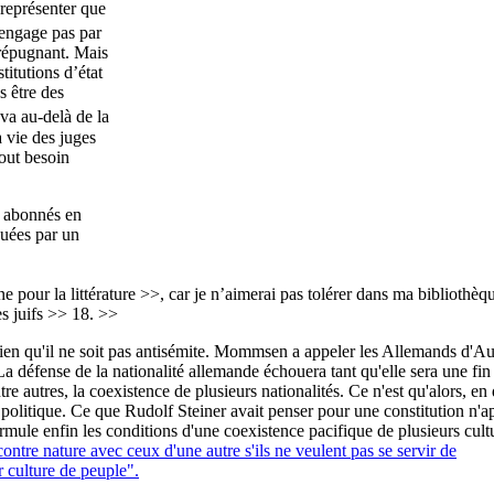
 représenter que
’engage pas par
 répugnant. Mais
titutions d’état
s être des
va au-delà de la
à vie des juges
tout besoin
s abonnés en
quées par un
pour la littérature >>, car je n’aimerai pas tolérer dans ma bibliothèq
es juifs >> 18. >>
ien qu'il ne soit pas antisémite. Mommsen a appeler les Allemands d'Au
La défense de la nationalité allemande échouera tant qu'elle sera une fin
re autres, la coexistence de plusieurs nationalités. Ce n'est qu'alors, en 
n politique. Ce que Rudolf Steiner avait penser pour une constitution n'a
ormule enfin les conditions d'une coexistence pacifique de plusieurs cultu
ontre nature avec ceux d'une autre s'ils ne veulent pas se servir de
r culture de peuple".