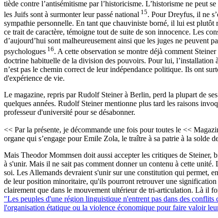
tiède contre l’antisémitisme par l’historicisme. L’historisme ne peut se
15
les Juifs sont à surmonter leur passé national
. Pour Dreyfus, il ne s
sympathie personnelle. En tant que chauviniste borné, il lui est plutôt
ce trait de caractère, témoigne tout de suite de son innocence. Les cons
d’aujourd’hui sont malheureusement ainsi que les juges ne peuvent pa
16
psychologues
. A cette observation se montre déjà comment Steiner 
doctrine habituelle de la division des pouvoirs. Pour lui, l’installation 
n’est pas le chemin correct de leur indépendance politique. Ils ont sur
d'expérience de vie.
Le magazine, repris par Rudolf Steiner à Berlin, perd la plupart de se
quelques années. Rudolf Steiner mentionne plus tard les raisons invo
professeur d'université pour se désabonner.
<< Par la présente, je décommande une fois pour toutes le << Magazine 
organe qui s’engage pour Emile Zola, le traître à sa patrie à la solde d
Mais Theodor Mommsen doit aussi accepter les critiques de Steiner, b
à s'unir. Mais il ne sait pas comment donner un contenu à cette unité. 
soi. Les Allemands devraient s'unir sur une constitution qui permet, ent
de leur position minoritaire, qu'ils pourront retrouver une significatio
clairement que dans le mouvement ultérieur de tri-articulation. Là il f
"Les peuples d'une région linguistique n'entrent pas dans des conflits c
l'organisation étatique ou la violence économique pour faire valoir leu