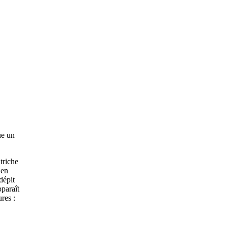
ue un
triche
 en
dépit
pparaît
res :