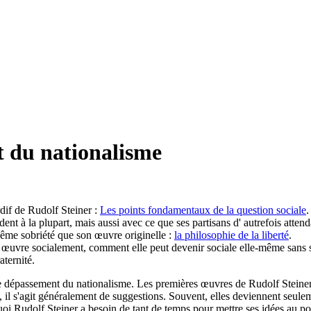
t du nationalisme
rdif de Rudolf Steiner :
Les points fondamentaux de la question sociale
.
t à la plupart, mais aussi avec ce que ses partisans d' autrefois attend
a même sobriété que son œuvre originelle :
la philosophie de la liberté
.
en œuvre socialement, comment elle peut devenir sociale elle-même sans 
aternité.
e dépassement du nationalisme. Les premières œuvres de Rudolf Steine
 il s'agit généralement de suggestions. Souvent, elles deviennent seule
oi Rudolf Steiner a besoin de tant de temps pour mettre ses idées au po