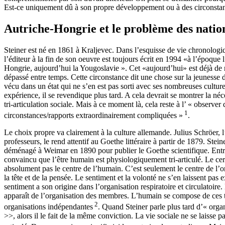
Est-ce uniquement dû à son propre développement ou à des circonstances
Autriche-Hongrie et le problème des nation
Steiner est né en 1861 à Kraljevec. Dans l’esquisse de vie chronologi
l’éditeur à la fin de son oeuvre est toujours écrit en 1994 «à l’époque 
Hongrie, aujourd’hui la Yougoslavie ». Cet «aujourd’hui» est déjà d
dépassé entre temps. Cette circonstance dit une chose sur la jeunesse de
vécu dans un état qui ne s’en est pas sorti avec ses nombreuses culture
expérience, il se revendique plus tard. A cela devrait se montrer la néc
tri-articulation sociale. Mais à ce moment là, cela reste à l’ « observer 
1
circonstances/rapports extraordinairement compliquées »
.
Le choix propre va clairement à la culture allemande. Julius Schröer, l
professeurs, le rend attentif au Goethe littéraire à partir de 1879. Stein
déménagé à Weimar en 1890 pour publier le Goethe scientifique. Entre
convaincu que l’être humain est physiologiquement tri-articulé. Le ce
absolument pas le centre de l’humain. C’est seulement le centre de l’o
la tête et de la pensée. Le sentiment et la volonté ne s’en laissent pas 
sentiment a son origine dans l’organisation respiratoire et circulatoire
apparaît de l’organisation des membres. L’humain se compose de ces t
2
organisations indépendantes
. Quand Steiner parle plus tard d’« orga
>>, alors il le fait de la même conviction. La vie sociale ne se laisse pa