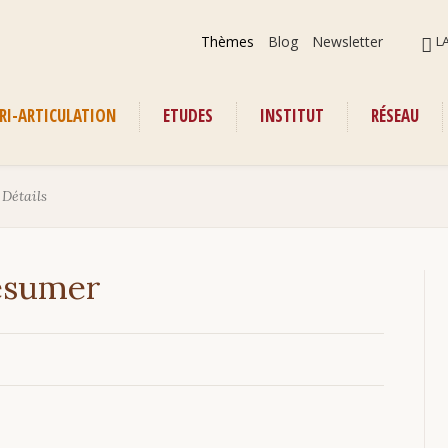
Aller
ALLER
Thèmes
Blog
Newsletter
L
au
AU
contenu
CONT
RI-ARTICULATION
ETUDES
INSTITUT
RÉSEAU
enu
›
Détails
résumer