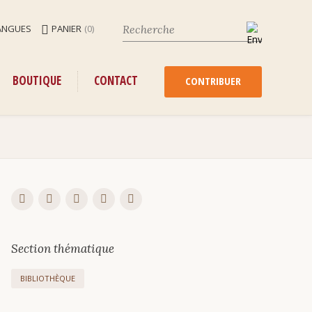
ANGUES
PANIER
(0)
ENU
ALLER
BOUTIQUE
CONTACT
AU
CONTRIBUER
CONTENU
Section thématique
BIBLIOTHÈQUE