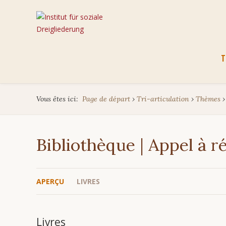
Aller
T
au
cont
Vous êtes ici:
Page de départ
›
Tri-articulation
›
Thèmes
Bibliothèque | Appel à 
APERÇU
LIVRES
Livres