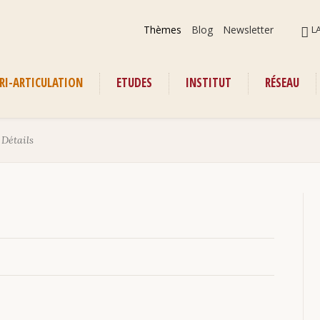
Aller
ALLER
Thèmes
Blog
Newsletter
L
au
AU
contenu
CONT
RI-ARTICULATION
ETUDES
INSTITUT
RÉSEAU
enu
›
Détails