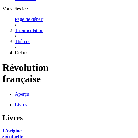
Vous êtes ici:
Page de départ
›
Tri-articulation
›
Thèmes
›
Détails
Révolution
française
Aperçu
Livres
Livres
L'origine
spirituelle