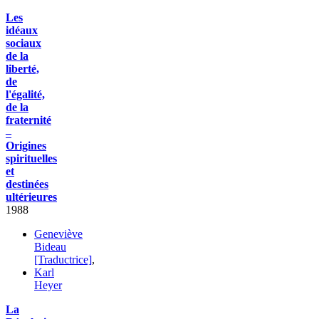
Les
idéaux
sociaux
de la
liberté,
de
l'égalité,
de la
fraternité
–
Origines
spirituelles
et
destinées
ultérieures
1988
Geneviève
Bideau
[Traductrice]
,
Karl
Heyer
La