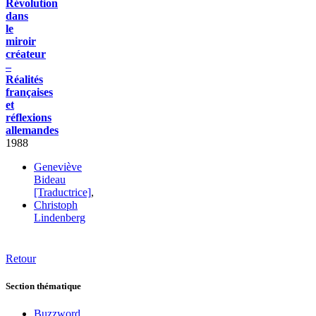
Révolution
dans
le
miroir
créateur
–
Réalités
françaises
et
réflexions
allemandes
1988
Geneviève
Bideau
[Traductrice]
,
Christoph
Lindenberg
Retour
Section thématique
Buzzword