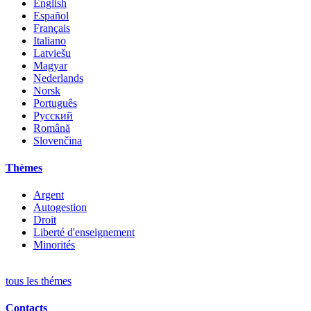
English
Español
Français
Italiano
Latviešu
Magyar
Nederlands
Norsk
Português
Русский
Română
Slovenčina
Thèmes
Argent
Autogestion
Droit
Liberté d'enseignement
Minorités
tous les thémes
Contacts