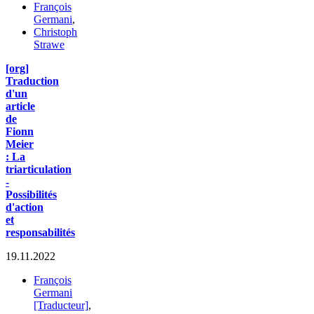
François
Germani
,
Christoph
Strawe
[org]
Traduction
d'un
article
de
Fionn
Meier
: La
triarticulation
-
Possibilités
d'action
et
responsabilités
19.11.2022
François
Germani
[Traducteur]
,