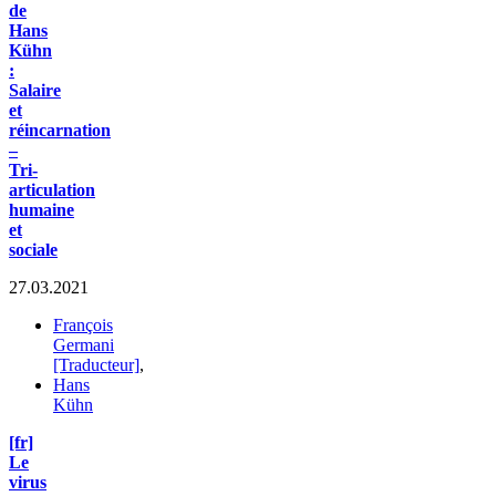
de
Hans
Kühn
:
Salaire
et
réincarnation
–
Tri-
articulation
humaine
et
sociale
27.03.2021
François
Germani
[Traducteur]
,
Hans
Kühn
[fr]
Le
virus