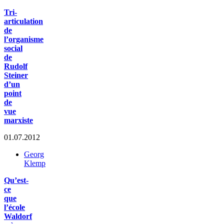
Tri-
articulation
de
l’organisme
social
de
Rudolf
Steiner
d’un
point
de
vue
marxiste
01.07.2012
Georg
Klemp
Qu’est-
ce
que
l’école
Waldorf