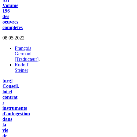
Volume
196
des
oeuvres
complètes
08.05.2022
François
Germani
[Traducteur]
,
Rudolf
Steiner
[org]
Conseil,
loi et
contrat
:
instruments
d'autogestion
dans
la
vie
de