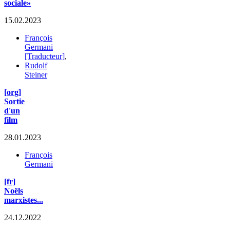
sociale»
15.02.2023
François
Germani
[Traducteur]
,
Rudolf
Steiner
[org]
Sortie
d'un
film
28.01.2023
François
Germani
[fr]
Noëls
marxistes...
24.12.2022