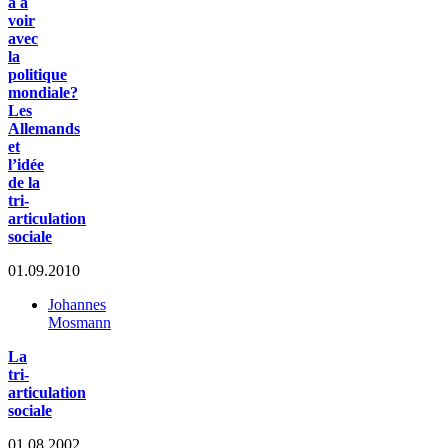
a à
voir
avec
la
politique
mondiale?
Les
Allemands
et
l’idée
de la
tri-
articulation
sociale
01.09.2010
Johannes
Mosmann
La
tri-
articulation
sociale
01.08.2002