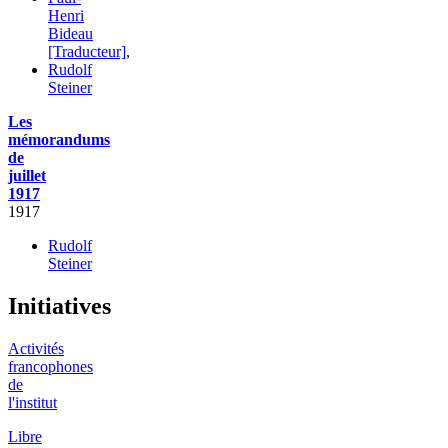
Henri
Bideau
[Traducteur]
,
Rudolf
Steiner
Les
mémorandums
de
juillet
1917
1917
Rudolf
Steiner
Initiatives
Activités
francophones
de
l'institut
Libre