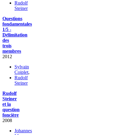
Rudolf
Steiner
Questions
fondamentales
1/5 -
Délimitation
des
trois
membres
2012
Sylvain
Coiplet
,
Rudolf
Steiner
Rudolf
Steiner
et la
question
foncière
2008
Johannes