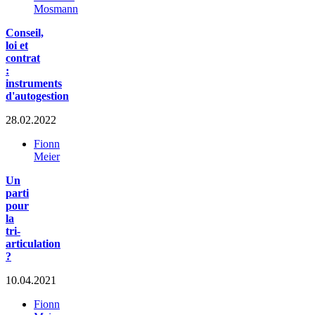
Mosmann
Conseil,
loi et
contrat
:
instruments
d'autogestion
28.02.2022
Fionn
Meier
Un
parti
pour
la
tri-
articulation
?
10.04.2021
Fionn