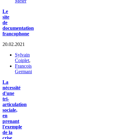
Meier
Le
site
de
documentation
francophone
20.02.2021
Sylvain
Coiplet
,
François
Germani
La
nécessité
d'une
tri-
articulation
sociale,
en
prenant
l'exemple
de la
crise