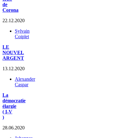
de
Corona
22.12.2020
Sylvain
Coiplet
LE
NOUVEL
ARGENT
13.12.2020
Alexander
Caspar
La
démocratie
élargie
( I-V
)
28.06.2020