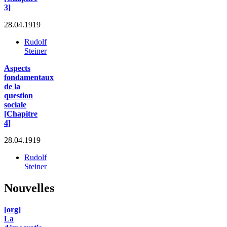
3]
28.04.1919
Rudolf
Steiner
Aspects
fondamentaux
de la
question
sociale
[Chapitre
4]
28.04.1919
Rudolf
Steiner
Nouvelles
[org]
La