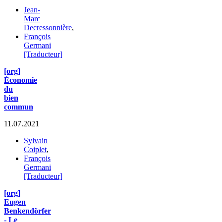
Jean-
Marc
Decressonnière
,
François
Germani
[Traducteur]
[org]
Économie
du
bien
commun
11.07.2021
Sylvain
Coiplet
,
François
Germani
[Traducteur]
[org]
Eugen
Benkendörfer
- Le