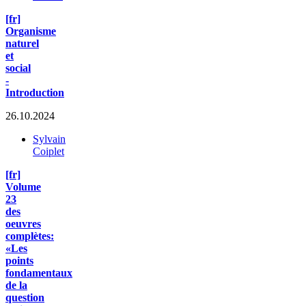
[fr]
Organisme
naturel
et
social
-
Introduction
26.10.2024
Sylvain
Coiplet
[fr]
Volume
23
des
oeuvres
complètes:
«Les
points
fondamentaux
de la
question