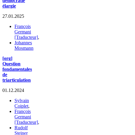
démocratie
élargie
27.01.2025
François
Germani
[Traducteur]
,
Johannes
Mosmann
[org]
Question
fondamentales
de
triarticulation
01.12.2024
Sylvain
Coiplet
,
François
Germani
[Traducteur]
,
Rudolf
Steiner