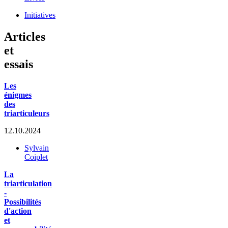
Initiatives
Articles
et
essais
Les
énigmes
des
triarticuleurs
12.10.2024
Sylvain
Coiplet
La
triarticulation
-
Possibilités
d'action
et