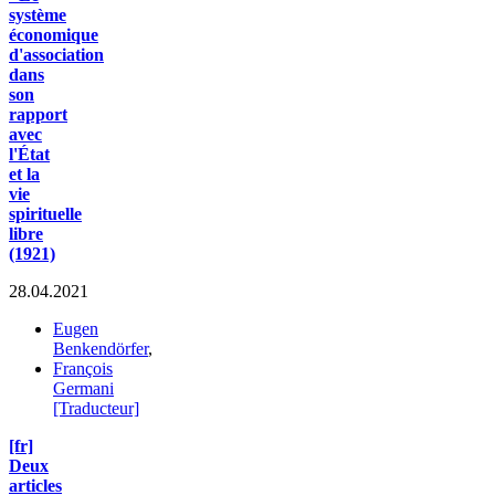
système
économique
d'association
dans
son
rapport
avec
l'État
et la
vie
spirituelle
libre
(1921)
28.04.2021
Eugen
Benkendörfer
,
François
Germani
[Traducteur]
[fr]
Deux
articles