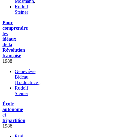
Mosmann
,
Rudolf
Steiner
Pour
comprendre
les
idéaux
de la
Révolution
française
1988
Geneviève
Bideau
[Traductrice]
,
Rudolf
Steiner
École
autonome
et
tripartition
1986
Paul-