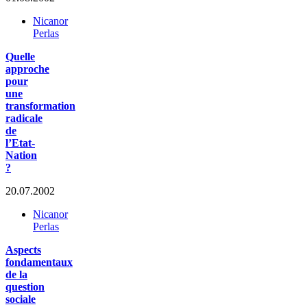
Nicanor
Perlas
Quelle
approche
pour
une
transformation
radicale
de
l’Etat-
Nation
?
20.07.2002
Nicanor
Perlas
Aspects
fondamentaux
de la
question
sociale