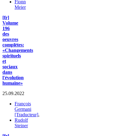
Fionn
Meier
[fr]
Volume
196
des
oeuvres
complètes:
«Changements
spirituels
et
sociaux
dans
l'évolution
humaine»
25.09.2022
François
Germani
[Traducteur]
,
Rudolf
Steiner
[fr]