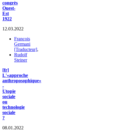
congrès
Ouest-
Est
1922
12.03.2022
François
Germani
[Traducteur]
,
Rudolf
Steiner
[fr]
L'«approche
anthroposophique»
-
Utopie
sociale
ou
technologie
sociale
?
08.01.2022