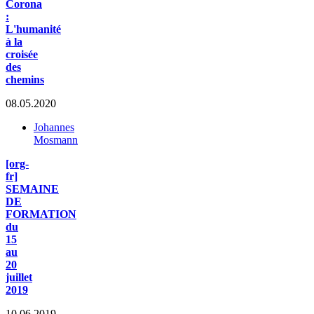
Corona
:
L'humanité
à la
croisée
des
chemins
08.05.2020
Johannes
Mosmann
[org-
fr]
SEMAINE
DE
FORMATION
du
15
au
20
juillet
2019
10.06.2019