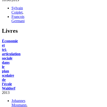
Sylvain
Coiplet
,
François
Germani
Livres
Économie
et
tri-
articulation
sociale
dans
le
plan
scolaire
de
l’école
Waldorf
2013
Johannes
Mosmann
,