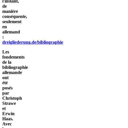
l'instant,
de
manière
conséquente,
seulement
en
allemand
:
dreigliederung.de/bibliographie
Les
fondements
de la
bibliographie
allemande
ont
été
posés
par
Christoph
Strawe
et
Erwin
Haas.
Avec