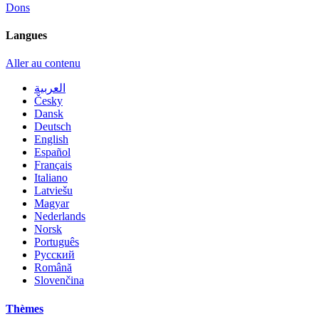
Dons
Langues
Aller au contenu
العربية
Česky
Dansk
Deutsch
English
Español
Français
Italiano
Latviešu
Magyar
Nederlands
Norsk
Português
Русский
Română
Slovenčina
Thèmes