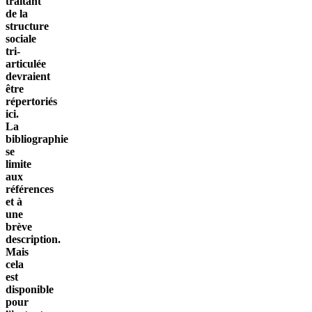
traitant
de la
structure
sociale
tri-
articulée
devraient
être
répertoriés
ici.
La
bibliographie
se
limite
aux
références
et à
une
brève
description.
Mais
cela
est
disponible
pour