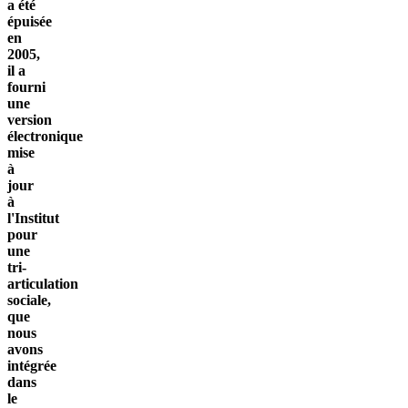
a été
épuisée
en
2005,
il a
fourni
une
version
électronique
mise
à
jour
à
l'Institut
pour
une
tri-
articulation
sociale,
que
nous
avons
intégrée
dans
le