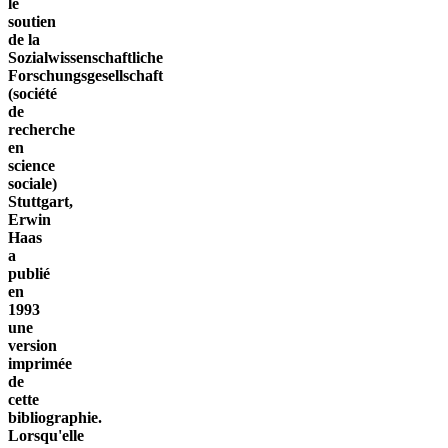
le
soutien
de la
Sozialwissenschaftliche
Forschungsgesellschaft
(société
de
recherche
en
science
sociale)
Stuttgart,
Erwin
Haas
a
publié
en
1993
une
version
imprimée
de
cette
bibliographie.
Lorsqu'elle