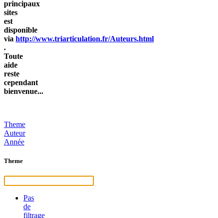
principaux
sites
est
disponible
via
http://www.triarticulation.fr/Auteurs.html
.
Toute
aide
reste
cependant
bienvenue...
Theme
Auteur
Année
Theme
Pas
de
filtrage