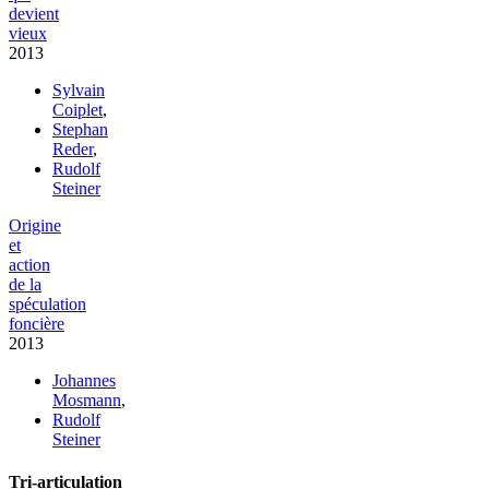
devient
vieux
2013
Sylvain
Coiplet
,
Stephan
Reder
,
Rudolf
Steiner
Origine
et
action
de la
spéculation
foncière
2013
Johannes
Mosmann
,
Rudolf
Steiner
Tri-articulation