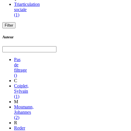
Triarticulation
sociale
(1)
Auteur
Pas
de
filtrage
()
C
Coiplet,
Sylvain
(1)
M
Mosmann,
Johannes
(2)
R
Reder