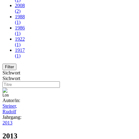
2008
(2)
1988
(1)
1986
(1)
1922
(1)
1917
(1)
Sichwort
Sichwort
Autor/in:
Steiner,
Rudolf
Jahrgang:
2013
2013