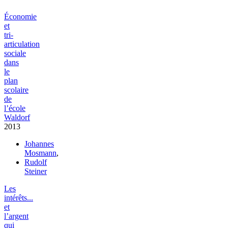
Économie
et
tri-
articulation
sociale
dans
le
plan
scolaire
de
l’école
Waldorf
2013
Johannes
Mosmann
,
Rudolf
Steiner
Les
intérêts...
et
l’argent
qui