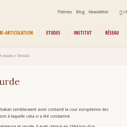
Aller
ALLER
Thèmes
Blog
Newsletter
L
au
AU
contenu
CONT
RI-ARTICULATION
ETUDES
INSTITUT
RÉSEAU
enu
t essais
›
Details
kurde
Erbakan sembleraient avoir contacté la cour européenne des
ison à laquelle celui-ci a été condamné.
gieuse et raciale. Il avait critiqué en 1994 lors d'un