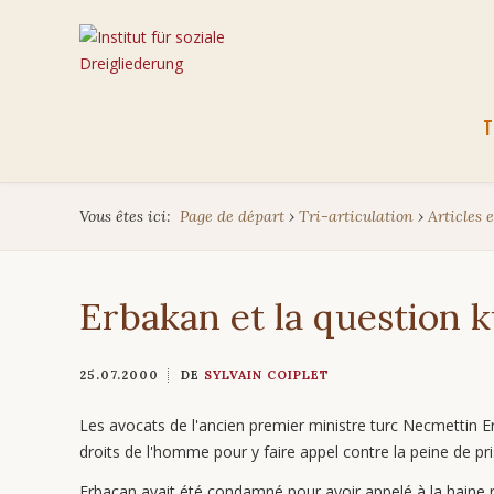
Aller
T
au
cont
Vous êtes ici:
Page de départ
›
Tri-articulation
›
Articles e
Erbakan et la question 
25.07.2000
DE
SYLVAIN COIPLET
Les avocats de l'ancien premier ministre turc Necmettin 
droits de l'homme pour y faire appel contre la peine de pr
Erbacan avait été condamné pour avoir appelé à la haine reli