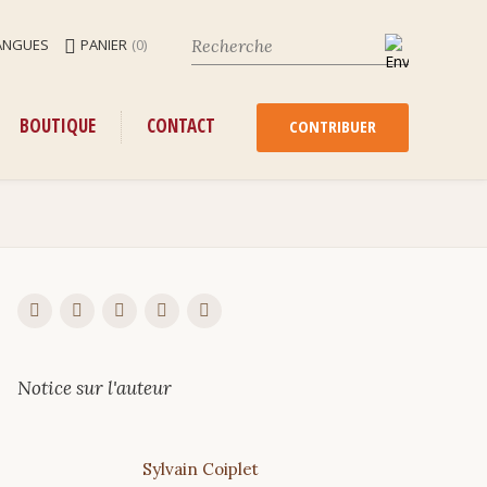
ANGUES
PANIER
(0)
ENU
ALLER
BOUTIQUE
CONTACT
AU
CONTRIBUER
CONTENU
Notice sur l'auteur
Sylvain
Coiplet