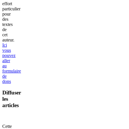
effort
particulier
pour
des
textes
de
cet
auteur.
Ici
vous
pouvez
aller
au
formulaire
de
dons
Diffuser
les
articles
Cette