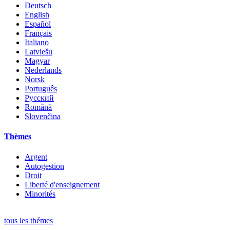
Deutsch
English
Español
Français
Italiano
Latviešu
Magyar
Nederlands
Norsk
Português
Русский
Română
Slovenčina
Thèmes
Argent
Autogestion
Droit
Liberté d'enseignement
Minorités
tous les thémes