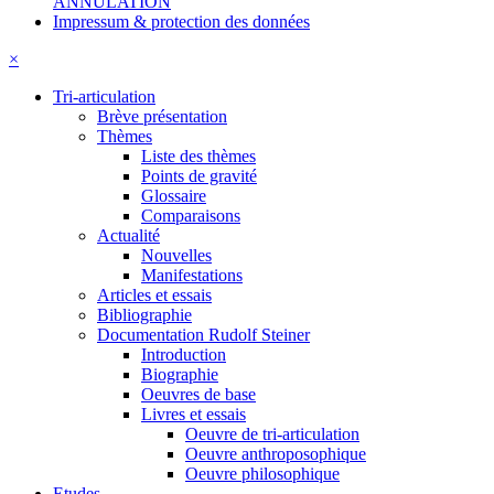
ANNULATION
Impressum & protection des données
×
Tri-articulation
Brève présentation
Thèmes
Liste des thèmes
Points de gravité
Glossaire
Comparaisons
Actualité
Nouvelles
Manifestations
Articles et essais
Bibliographie
Documentation Rudolf Steiner
Introduction
Biographie
Oeuvres de base
Livres et essais
Oeuvre de tri-articulation
Oeuvre anthroposophique
Oeuvre philosophique
Etudes