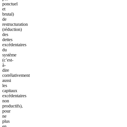
ponctuel
et
brutal)
de
restructuration
(réduction)
des
dettes
excédentaires
du
système
(c’est-
à-
dire
corrélativement
aussi
les
capitaux
excédentaires
non
productifs),
pour
ne
plus
en