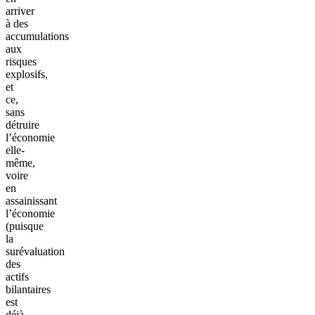
arriver
à des
accumulations
aux
risques
explosifs,
et
ce,
sans
détruire
l’économie
elle-
même,
voire
en
assainissant
l’économie
(puisque
la
surévaluation
des
actifs
bilantaires
est
déjà