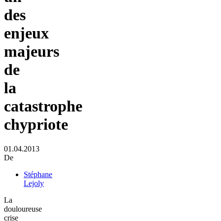
des
enjeux
majeurs
de
la
catastrophe
chypriote
01.04.2013
De
Stéphane
Lejoly
La
douloureuse
crise