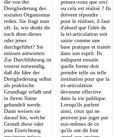
die von der
pensez-vous que ceci
Dreigliederung des
ou cela est réalisé ? Ils
sozialen Organismus
doivent répondre :
reden. Sie fragt man
pour le réaliser, il faut
oft: Ja, wie denkt ihr
d'abord que l'idée
de
euch denn dieses
la tri-articulation
soit
oder jenes
saisie comme une
durchgeführt? Sie
base pratique et
traitée
müssen antworten:
dans son esprit. Ils
Zur Durchführung ist
indiquent ensuite
vorerst notwendig,
quelle forme doit
daß die Idee der
prendre telle ou telle
Dreigliederung selbst
institution pour que
la
als praktische
tri-articulation
Grundlage erfaßt und
devienne effectiv
e
in ihrem Sinne
dans la vie publique.
gehandelt werde.
Lorsqu'ils parlent
Dann weisen sie
ainsi, ceux qui ne
darauf hin, welche
peuvent pas juger par
Gestalt diese oder
eux-mêmes de ce
jene Einrichtung
qu'ils ont dit font
gewinnen müsse,
appel aux anciens