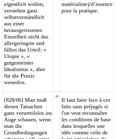
eigentlich wollen,
matérialiste)/d’essence
verstehen ganz
pour la pratique.
selbstverständlich
aus einer
herausgerissenen
Einzelheit nicht das
allergeringste und
fällen das Urteil: «
Utopie », «
gutgemeinter
Idealismus », aber
für die Praxis
wesenlos.
06
[828/06] Man muß
Il faut faire face à ces
diesen Tatsachen
faits sans préjugés si
ganz vorurteilslos ins
l'on veut reconnaître
Auge schauen, wenn
les conditions de base
man die
dans lesquelles une
Grundbedingungen
idée comme celle
de
erkennen will, unter
la tri-articulation
de