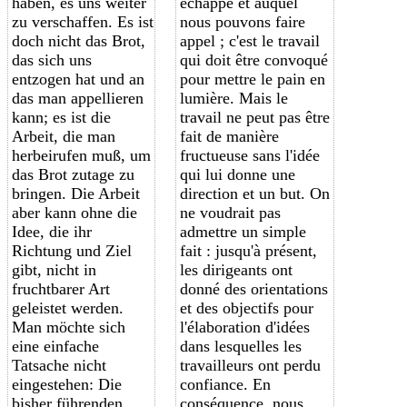
haben, es uns weiter
échappé et auquel
zu verschaffen. Es ist
nous pouvons faire
doch nicht das Brot,
appel ; c'est le travail
das sich uns
qui doit être convoqué
entzogen hat und an
pour mettre le pain en
das man appellieren
lumière. Mais le
kann; es ist die
travail ne peut pas être
Arbeit, die man
fait de manière
herbeirufen muß, um
fructueuse sans l'idée
das Brot zutage zu
qui lui donne une
bringen. Die Arbeit
direction et un but. On
aber kann ohne die
ne voudrait pas
Idee, die ihr
admettre un simple
Richtung und Ziel
fait : jusqu'à présent,
gibt, nicht in
les dirigeants ont
fruchtbarer Art
donné des orientations
geleistet werden.
et des objectifs pour
Man möchte sich
l'élaboration d'idées
eine einfache
dans lesquelles les
Tatsache nicht
travailleurs ont perdu
eingestehen: Die
confiance. En
bisher führenden
conséquence, nous