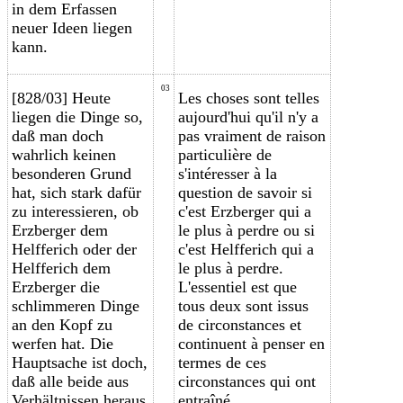
in dem Erfassen
neuer Ideen liegen
kann.
03
[828/03] Heute
Les choses sont telles
liegen die Dinge so,
aujourd'hui qu'il n'y a
daß man doch
pas vraiment de raison
wahrlich keinen
particulière de
besonderen Grund
s'intéresser à la
hat, sich stark dafür
question de savoir si
zu interessieren, ob
c'est Erzberger qui a
Erzberger dem
le plus à perdre ou si
Helfferich oder der
c'est Helfferich qui a
Helfferich dem
le plus à perdre.
Erzberger die
L'essentiel est que
schlimmeren Dinge
tous deux sont issus
an den Kopf zu
de circonstances et
werfen hat. Die
continuent à penser en
Hauptsache ist doch,
termes de ces
daß alle beide aus
circonstances qui ont
Verhältnissen heraus
entraîné