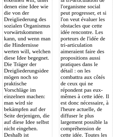
denen eine Idee wie
l'organisme social
die von der
peut progresser, et si
Dreigliederung des
l'on veut évaluer les
sozialen Organismus
obstacles que cette
vorwärtskommen
idée rencontre. Les
kann, und wenn man
porteurs de l'idée d
e
die Hindernisse
tri-articulation
werten will, welchen
aimeraient
faire des
diese Idee begegnet.
propositions aussi
Die Träger der
pratiques dans le
Dreigliederungsidee
détail :
on les
mögen noch so
combatt
ra
aux côtés
praktische
de ceux qui ne
Vorschläge im
répondent pas eux-
einzelnen machen:
mêmes à cette idée. Il
man wird sie
est donc nécessaire, à
bekämpfen auf der
l'heure actuelle, de
Seite derjenigen, die
diffuser le plus
auf diese Idee selbst
largement possible la
nicht eingehen.
compréhension de
Deshalb ist
cette idée. Toutes les