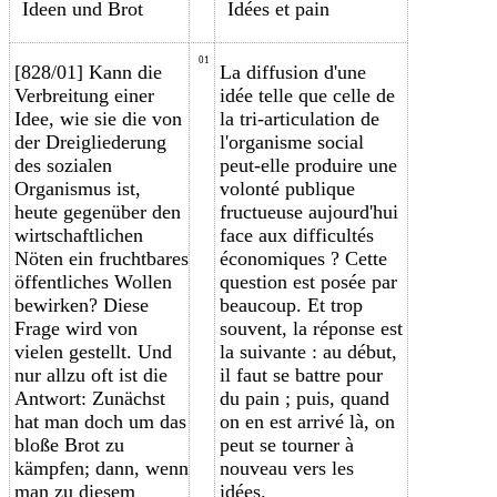
Ideen und Brot
Idées et pain
01
[828/01] Kann die
La diffusion d'une
Verbreitung einer
idée telle que celle
de
Idee, wie sie die von
la tri-articulation
de
der Dreigliederung
l'organisme social
des sozialen
peut-elle produire une
Organismus ist,
volonté publique
heute gegenüber den
fructueuse aujourd'hui
wirtschaftlichen
face aux difficultés
Nöten ein fruchtbares
économiques ? Cette
öffentliches Wollen
question est posée par
bewirken? Diese
beaucoup. Et trop
Frage wird von
souvent, la réponse est
vielen gestellt. Und
la suivante : au début,
nur allzu oft ist die
il faut se battre pour
Antwort: Zunächst
du pain ; puis, quand
hat man doch um das
on en est arrivé là, on
bloße Brot zu
peut se tourner à
kämpfen; dann, wenn
nouveau vers les
man zu diesem
idées.