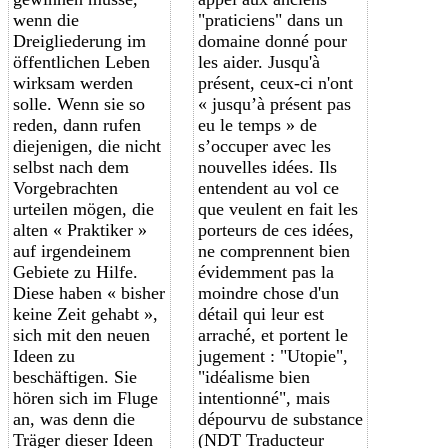
wenn die
"praticiens" dans un
Dreigliederung im
domaine donné pour
öffentlichen Leben
les aider. Jusqu'à
wirksam werden
présent, ceux-ci n'ont
solle. Wenn sie so
«
jusqu’à présent
pas
reden, dann rufen
eu le temps »
de
diejenigen, die nicht
s’occuper avec
les
selbst nach dem
nouvelles idées. Ils
Vorgebrachten
entendent au vol
ce
urteilen mögen, die
que veulent
en fait
les
alten « Praktiker »
porteurs de ces idées,
auf irgendeinem
ne comprennent
bien
Gebiete zu Hilfe.
évidemment
pas la
Diese haben « bisher
moindre chose d'un
keine Zeit gehabt »,
détail qui leur est
sich mit den neuen
arraché, et portent le
Ideen zu
jugement : "Utopie",
beschäftigen. Sie
"idéalisme bien
hören sich im Fluge
intentionné", mais
an, was denn die
dépourvu de
substance
Träger dieser Ideen
(NDT Traducteur