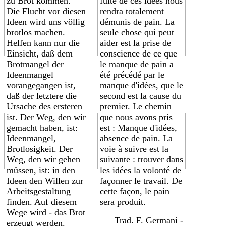
zu Brot kommen.
fuite de ces idées nous
Die Flucht vor diesen
rendra totalement
Ideen wird uns völlig
démunis de pain. La
brotlos machen.
seule chose qui peut
Helfen kann nur die
aider est la prise de
Einsicht, daß dem
conscience de ce que
Brotmangel der
le manque de pain a
Ideenmangel
été précédé par le
vorangegangen ist,
manque d'idées, que le
daß der letztere die
second est la cause du
Ursache des ersteren
premier. Le chemin
ist. Der Weg, den wir
que nous avons pris
gemacht haben, ist:
est : Manque d'idées,
Ideenmangel,
absence de pain. La
Brotlosigkeit. Der
voie à suivre est la
Weg, den wir gehen
suivante : trouver dans
müssen, ist: in den
les idées la volonté de
Ideen den Willen zur
façonner le travail. De
Arbeitsgestaltung
cette façon, le pain
finden. Auf diesem
sera produit.
Wege wird - das Brot
Trad. F. Germani -
erzeugt werden.