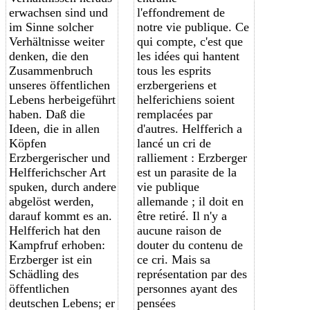
erwachsen sind und
l'effondrement de
im Sinne solcher
notre vie publique. Ce
Verhältnisse weiter
qui compte, c'est que
denken, die den
les idées qui hantent
Zusammenbruch
tous les esprits
unseres öffentlichen
erzbergeriens et
Lebens herbeigeführt
helferichiens soient
haben. Daß die
remplacées par
Ideen, die in allen
d'autres. Helfferich a
Köpfen
lancé un cri de
Erzbergerischer und
ralliement : Erzberger
Helfferichscher Art
est un parasite de la
spuken, durch andere
vie publique
abgelöst werden,
allemande ; il doit en
darauf kommt es an.
être retiré. Il n'y a
Helfferich hat den
aucune raison de
Kampfruf erhoben:
douter du contenu de
Erzberger ist ein
ce cri. Mais sa
Schädling des
représentation par des
öffentlichen
personnes ayant des
deutschen Lebens; er
pensées