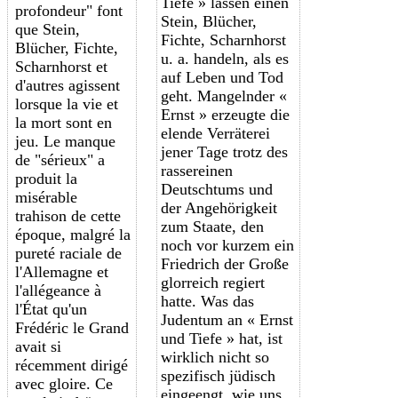
Tiefe » lassen einen
profondeur" font
Stein, Blücher,
que Stein,
Fichte, Scharnhorst
Blücher, Fichte,
u. a. handeln, als es
Scharnhorst et
auf Leben und Tod
d'autres agissent
geht. Mangelnder «
lorsque la vie et
Ernst » erzeugte die
la mort sont en
elende Verräterei
jeu. Le manque
jener Tage trotz des
de "sérieux" a
rassereinen
produit la
Deutschtums und
misérable
der Angehörigkeit
trahison de cette
zum Staate, den
époque, malgré la
noch vor kurzem ein
pureté raciale de
Friedrich der Große
l'Allemagne et
glorreich regiert
l'allégeance à
hatte. Was das
l'État qu'un
Judentum an « Ernst
Frédéric le Grand
und Tiefe » hat, ist
avait si
wirklich nicht so
récemment dirigé
spezifisch jüdisch
avec gloire. Ce
eingeengt, wie uns