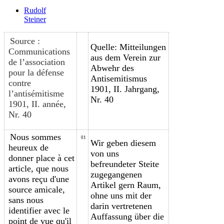
Rudolf
Steiner
Source :
Quelle: Mitteilungen
Communications
aus dem Verein zur
de l’association
Abwehr des
pour la défense
Antisemitismus
contre
1901, II. Jahrgang,
l’antisémitisme
Nr. 40
1901, II. année,
Nr. 40
Nous sommes
01
Wir geben diesem
heureux de
von uns
donner place à cet
befreundeter Steite
article, que nous
zugegangenen
avons reçu d'une
Artikel gern Raum,
source amicale,
ohne uns mit der
sans nous
darin vertretenen
identifier avec le
Auffassung über die
point de vue qu'il