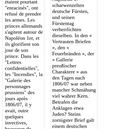
étaient pourtant
scharwenzelten
"e
nracinés
", ont
deutsche Fürsten,
refusé de prendre
und seinen
les armes. Les
Fürstentag
princes allemands
verherrlichten
s'agitent a
utour de
dieselben. In den «
Napoléon 1er, et
Vertrauten Briefen
ils glorifient s
on
», den «
jour de son
Feuerbränden », der
prince. Dans les
« Gallerie
"Lettres
preußischer
confidentielles",
Charaktere » aus
les "Incendies", la
den Tagen nach
"Galerie des
1806/07 war neben
personnages
mancher Schmähung
prussiens" des
viel wahrer Kern.
jours après
Betrafen die
1806/07, il y
Anklagen etwa
avait, outre
Juden? Steins
quelques
zornigster Brief galt
invectives,
einem deutschen
beaucoup de