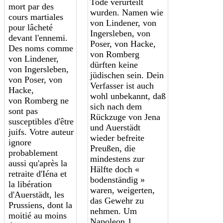
Tode verurteilt
mort par des
wurden. Namen wie
cours martiales
von Lindener, von
pour lâcheté
Ingersleben, von
devant l'ennemi.
Poser, von Hacke,
Des noms comme
von Romberg
von Lindener,
dürften keine
von Ingersleben,
jüdischen sein. Dein
von Poser, von
Verfasser ist auch
Hacke,
wohl unbekannt, daß
von Romberg ne
sich nach dem
sont pas
Rückzuge von Jena
susceptibles d'être
und Auerstädt
juifs. Votre auteur
wieder befreite
ignore
Preußen, die
probablement
mindestens zur
aussi qu'après la
Hälfte doch «
retraite d'Iéna et
bodenständig »
la libération
waren, weigerten,
d'Auerstädt, les
das Gewehr zu
Prussiens, dont la
nehmen. Um
moitié au moins
Napoleon 1.