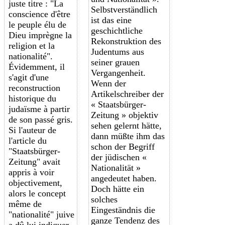
juste titre : "La
Selbstverständlich
conscience d'être
ist das eine
le peuple élu de
geschichtliche
Dieu imprègne la
Rekonstruktion des
religion et la
Judentums aus
nationalité".
seiner grauen
É
videmment
, il
Vergangenheit.
s'agit d'une
Wenn der
reconstruction
Artikelschreiber der
historique du
« Staatsbürger-
judaïsme à partir
Zeitung » objektiv
de son passé gris.
sehen gelernt hätte,
Si l'auteur de
dann müßte ihm das
l'article du
schon der Begriff
"Staatsbürger-
der jüdischen «
Zeitung" avait
Nationalität »
appris à voir
angedeutet haben.
objectivement,
Doch hätte ein
alors le concept
solches
même de
Eingeständnis die
"nationalité" juive
ganze Tendenz des
a dû lui indiquer