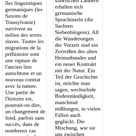
slawischen Ländern
îles linguistiques
erhalten sich
germaniques (les
germanische
Saxons de
Sprachinseln (die
Transylvanie)
Sachsen
survivent au
Siebenbürgens). All
milieu des terres
die Wanderungen
slaves. Toutes les
der Vorzeit sind ein
migrations de la
Zerreißen des alten
préhistoire sont
Heimatbandes und
une rupture de
ein neuer Kontrakt
l'ancien lien
mit der Natur. Ein
autochtone et un
Teil der Geschichte
nouveau contrat
ist, möchte man
avec la nature.
sagen, wechselnde
Une partie de
Bodenständigkeit,
l'histoire est,
manchmal
pourrait-on dire,
mißlungen, in vielen
un changement de
Fällen auch
fond, parfois sans
geglückt. Die
succès, dans de
Mischung, wie sie
nombreux cas
uns zwischen