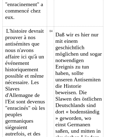
"e
nracinement
" a
commencé c
hez
eux.
L'histoire devrait
04
Daß wir es hier nur
prouver à nos
mit einem
antisémites que
geschichtlich
nous n'avons
möglichen und sogar
affaire ici qu'à un
notwendigen
événement
Ereignis zu tun
historiquement
haben, sollte
possible et même
unseren Antisemiten
nécessaire. Les
die Historie
Slaves
beweisen. Die
d'Allemagne de
Slawen des östlichen
l'Est sont devenus
Deutschlands sind
"e
nracinés
" où les
dort « bodenständig
peuples
» geworden, wo
germaniques
einst Germanen
siégeaient
saßen, und mitten in
autrefois, et
d
es