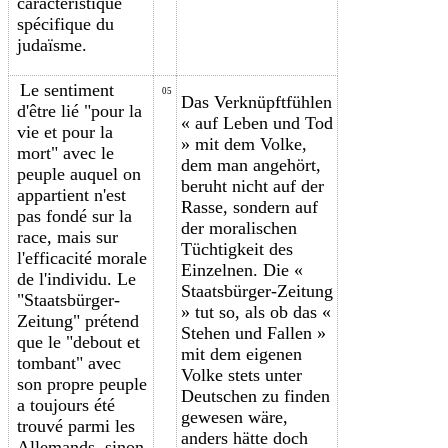
caractéristique
spécifique du
judaïsme.
Le sentiment
05
Das Verknüpftfühlen
d'être lié "pour la
« auf Leben und Tod
vie et pour la
» mit dem Volke,
mort" a
vec le
dem man angehört,
peuple
auquel on
beruht nicht auf der
appartient n'est
Rasse, sondern auf
pas fondé sur la
der moralischen
race, mais sur
Tüchtigkeit des
l'efficacité morale
Einzelnen. Die «
de l'individu. Le
Staatsbürger-Zeitung
"Staatsbürger-
» tut so, als ob das «
Zeitung" prétend
Stehen und Fallen »
que le "debout et
mit dem eigenen
tombant" avec
Volke stets unter
son propre peuple
Deutschen zu finden
a toujours été
gewesen wäre,
trouvé parmi les
anders hätte doch
Allemands, sinon