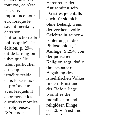
Ehrenretter der
tout cas, ce n'est
Antisemiten sein.
pas sans
Da ist es jedenfalls
importance pour
auch für sie nicht
eux lorsque le
ohne Belang, wenn
savant méritant,
der verdienstvolle
dans son
Gelehrte in seiner «
"Introduction à la
Einleitung in die
philosophie", 4e
Philosophie », 4.
édition, p. 294,
Auflage, S.294, von
dit de la religion
der jüdischen
juive que "le
Religion sagt, daß «
talent particulier
die besondere
du peuple
Begabung des
israélite réside
israelitischen Volkes
dans le sérieux et
in dem Ernst und
la profondeur
der Tiefe » liege,
avec lesquels il
womit es die
appréhende les
moralischen und
questions morales
religiösen Dinge
et religieuses.
erfaßt. « Ernst und
"Sérieux et