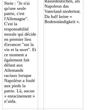
Rassedeutschen, als
Stein : "Je n'ai
Napoleon das
qu'une seule
Vaterland niedertrat.
patrie, c'est
Da half keine «
l'Allemagne".
Bodenständigkeit ».
C'est la
responsabilité
morale qui décide
en premier lieu
d'avancer "sur la
vie et la mort". Et
ce moment a
également fait
défaut aux
Allemands
raciaux lorsque
Napoléon a foulé
aux pieds la
patrie. L
à, aucun
« enracinement »
n’
aid
a
.