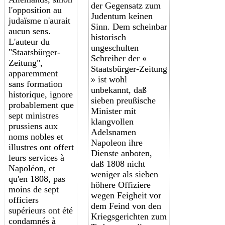
der Gegensatz zum
l'opposition au
Judentum keinen
judaïsme n'aurait
Sinn. Dem scheinbar
aucun sens.
historisch
L'auteur du
ungeschulten
"Staatsbürger-
Schreiber der «
Zeitung",
Staatsbürger-Zeitung
apparemment
» ist wohl
sans formation
unbekannt, daß
historique, ignore
sieben preußische
probablement que
Minister mit
sept ministres
klangvollen
prussiens aux
Adelsnamen
noms nobles et
Napoleon ihre
illustres ont offert
Dienste anboten,
leurs services à
daß 1808 nicht
Napoléon, et
weniger als sieben
qu'en 1808, pas
höhere Offiziere
moins de sept
wegen Feigheit vor
officiers
dem Feind von den
supérieurs ont été
Kriegsgerichten zum
condamnés à