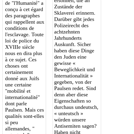
ersonnen, die an
de "l'Humanité" a
Zustände der
conçu à cet égard
Sklaverei erinnern.
des paragraphes
Darüber gibt jedes
qui rappellent a
ux
Polizeirecht des
conditions de
achtzehnten
l'esclavage. Toute
Jahrhunderts
loi de police du
Auskunft. Sicher
XVIIIe siècle
haben diese Dinge
nous en dira plus
den Juden eine
à ce sujet. Ces
gewisse «
choses ont
Beweglichkeit und
certainement
Internationalität »
donné aux Juifs
gegeben, von der
une certaine
Paulsen redet. Sind
"mobilité et
denn aber diese
internationalité"
Eigenschaften so
dont parle
durchaus undeutsch,
Paulsen. Mais ces
« unteutsch »
qualités sont-elles
würden unsere
si peu
Antisemiten sagen?
allemandes, "
Haben nicht