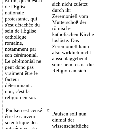
Enfin, qu'en est-il
sich nicht zuletzt
de l'Église
durch ihr
nationale
Zeremoniell vom
protestante, qui
Mutterschoß der
s'est détachée du
römisch-
sein de l'Église
katholischen Kirche
catholique
loslöste. Das
romaine,
Zeremoniell kann
notamment par
also wirklich nicht
son cérémonial.
ausschlaggebend
Le cérémonial ne
sein: nein, es ist die
peut donc pas
Religion an sich.
vraiment être le
facteur
déterminant :
non, c'est la
religion e
n soi
.
Paulsen est censé
07
Paulsen soll nun
être le sauveur
einmal der
scientifique des
wissenschaftliche
antisémites. En