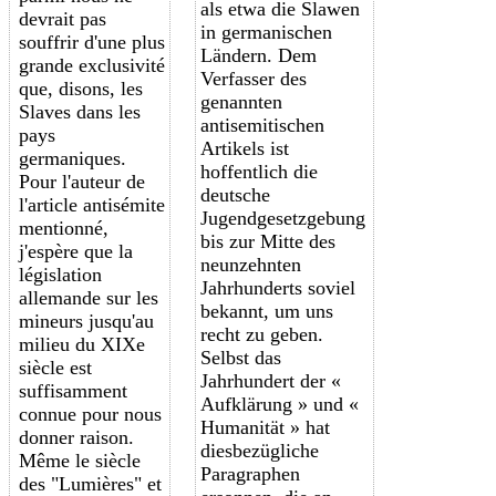
als etwa die Slawen
devrait pas
in germanischen
souffrir d'une plus
Ländern. Dem
grande exclusivité
Verfasser des
que, disons, les
genannten
Slaves dans les
antisemitischen
pays
Artikels ist
germaniques.
hoffentlich die
Pour l'auteur de
deutsche
l'article antisémite
Jugendgesetzgebung
mentionné,
bis zur Mitte des
j'espère que la
neunzehnten
législation
Jahrhunderts soviel
allemande sur les
bekannt, um uns
mineurs jusqu'au
recht zu geben.
milieu du XIXe
Selbst das
siècle est
Jahrhundert der «
suffisamment
Aufklärung » und «
connue pour nous
Humanität » hat
donner raison.
diesbezügliche
Même le siècle
Paragraphen
des "Lumières" et