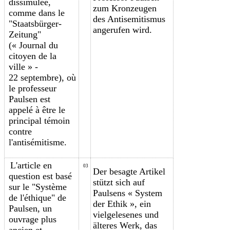
dissimulée,
zum Kronzeugen
comme dans le
des Antisemitismus
"Staatsbürger-
angerufen wird.
Zeitung"
(« Journal du
citoyen de la
ville » -
22 septembre), où
le professeur
Paulsen est
appelé à être le
principal témoin
contre
l'antisémitisme.
L'article en
03
Der besagte Artikel
question est basé
stützt sich auf
sur le "Système
Paulsens « System
d
e l
'éthique" de
der Ethik », ein
Paulsen, un
vielgelesenes und
ouvrage plus
älteres Werk, das
ancien et