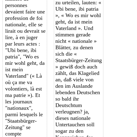
zu urteilen, lauten: «
personnes
Ubi bene, ibi patria
devaient faire une
», « Wo es mir wohl
profession de foi
geht, da ist mein
nationale, elle se
Vaterland ». Und
lirait ou devrait se
stimmen gerade
lire, à en juger
nicht « nationale »
par leurs actes :
Blätter, zu denen
"Ubi bene, ibi
sich die «
patria", "Wo es
Staatsbürger-Zeitung
mir wohl geht, da
» gewiß doch auch
ist mein
zählt, das Klagelied
Vaterland" (
« Là
an, daß viele von
où ça me va
den im Auslande
volontiers, là est
lebenden Deutschen
ma patrie »)
. Et
so bald ihr
les journaux
Deutschtum
"nationaux",
verleugnen? ja,
parmi lesquels le
dieses nationale
"Staatsbürger-
Untertauchen soll
Zeitung" se
sogar zu den
compte