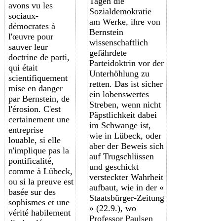
Tagen die
avons vu les
Sozialdemokratie
sociaux-
am Werke, ihre von
démocrates à
Bernstein
l'œuvre pour
wissenschaftlich
sauver leur
gefährdete
doctrine de parti,
Parteidoktrin vor der
qui était
Unterhöhlung zu
scientifiquement
retten. Das ist sicher
mise en danger
ein lobenswertes
par Bernstein, de
Streben, wenn nicht
l'érosion. C'est
Päpstlichkeit dabei
certainement une
im Schwange ist,
entreprise
wie in Lübeck, oder
louable, si elle
aber der Beweis sich
n'implique pas la
auf Trugschlüssen
pontificalité,
und geschickt
comme à Lübeck,
versteckter Wahrheit
ou si la preuve est
aufbaut, wie in der «
basée sur des
Staatsbürger-Zeitung
sophismes et une
» (22.9.), wo
vérité habilement
Professor Paulsen