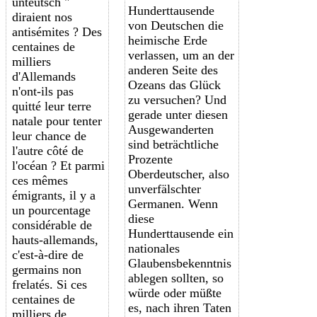
unteutsch "
Hunderttausende
diraient nos
von Deutschen die
antisémites ? Des
heimische Erde
centaines de
verlassen, um an der
milliers
anderen Seite des
d'Allemands
Ozeans das Glück
n'ont-ils pas
zu versuchen? Und
quitté leur terre
gerade unter diesen
natale pour tenter
Ausgewanderten
leur chance de
sind beträchtliche
l'autre côté de
Prozente
l'océan ? Et parmi
Oberdeutscher, also
ces mêmes
unverfälschter
émigrants, il y a
Germanen. Wenn
un pourcentage
diese
considérable de
Hunderttausende ein
hauts-allemands,
nationales
c'est-à-dire de
Glaubensbekenntnis
g
ermains
n
on
ablegen sollten, so
frelatés
. Si ces
würde oder müßte
centaines de
es, nach ihren Taten
milliers de