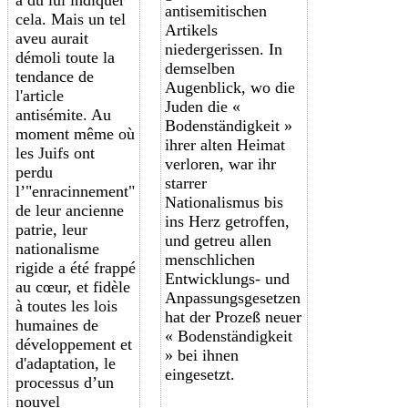
antisemitischen
cela. Mais un tel
Artikels
aveu aurait
niedergerissen. In
démoli toute la
demselben
tendance de
Augenblick, wo die
l'article
Juden die «
antisémite. Au
Bodenständigkeit »
moment même où
ihrer alten Heimat
les Juifs ont
verloren, war ihr
perdu
starrer
l’"
enracinnement
"
Nationalismus bis
de leur ancienne
ins Herz getroffen,
patrie, leur
und getreu allen
nationalisme
menschlichen
rigide a été frappé
Entwicklungs- und
au cœur, et fidèle
Anpassungsgesetzen
à toutes les lois
hat der Prozeß neuer
humaines de
« Bodenständigkeit
développement et
» bei ihnen
d'adaptation, le
eingesetzt.
processus d’
un
nouve
l