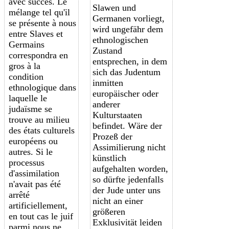
avec succès. Le
Slawen und
mélange tel qu'il
Germanen vorliegt,
se présente à nous
wird ungefähr dem
entre Slaves et
ethnologischen
G
ermains
Zustand
correspondra en
entsprechen, in dem
gros à la
sich das Judentum
condition
inmitten
ethnologique dans
europäischer oder
laquelle le
anderer
judaïsme se
Kulturstaaten
trouve au milieu
befindet. Wäre der
des états culturels
Prozeß der
européens ou
Assimilierung nicht
autres. Si le
künstlich
processus
aufgehalten worden,
d'assimilation
so dürfte jedenfalls
n'avait pas été
der Jude unter uns
arrêté
nicht an einer
artificiellement,
größeren
en tout cas le juif
Exklusivität leiden
parmi nous ne