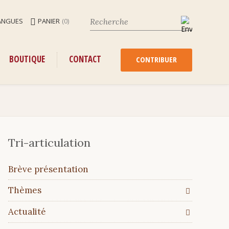
ANGUES
PANIER
(0)
ENU
ALLER
BOUTIQUE
CONTACT
AU
CONTRIBUER
CONTENU
Tri-articulation
Aller
Brève présentation
au
contenu
Thèmes
Actualité