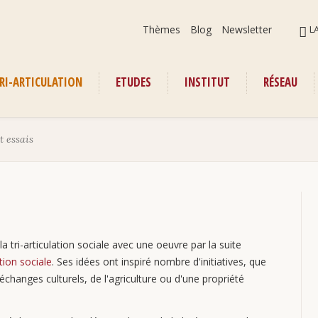
Aller
ALLER
Thèmes
Blog
Newsletter
L
au
AU
contenu
CONT
RI-ARTICULATION
ETUDES
INSTITUT
RÉSEAU
enu
t essais
 tri-articulation sociale avec une oeuvre par la suite
ion sociale
. Ses idées ont inspiré nombre d'initiatives, que
changes culturels, de l'agriculture ou d'une propriété