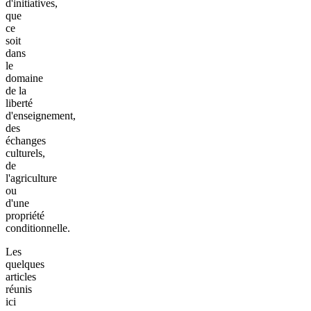
d'initiatives,
que
ce
soit
dans
le
domaine
de la
liberté
d'enseignement,
des
échanges
culturels,
de
l'agriculture
ou
d'une
propriété
conditionnelle.
Les
quelques
articles
réunis
ici