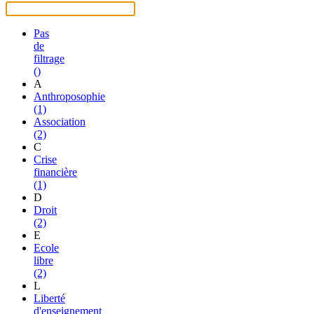
Pas
de
filtrage
()
A
Anthroposophie
(1)
Association
(2)
C
Crise
financière
(1)
D
Droit
(2)
E
Ecole
libre
(2)
L
Liberté
d'enseignement