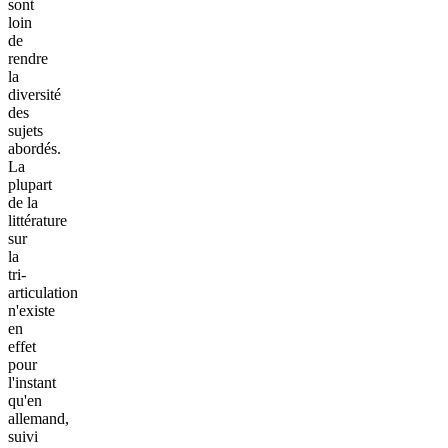
sont
loin
de
rendre
la
diversité
des
sujets
abordés.
La
plupart
de la
littérature
sur
la
tri-
articulation
n'existe
en
effet
pour
l'instant
qu'en
allemand,
suivi