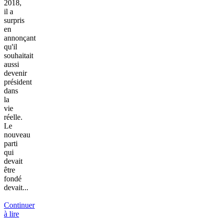
2018,
il a
surpris
en
annonçant
qu'il
souhaitait
aussi
devenir
président
dans
la
vie
réelle.
Le
nouveau
parti
qui
devait
être
fondé
devait...
Continuer
à lire