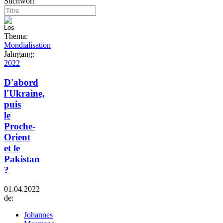
Stichwort
Thema:
Mondialisation
Jahrgang:
2022
D'abord
l'Ukraine,
puis
le
Proche-
Orient
et le
Pakistan
?
01.04.2022
de:
Johannes