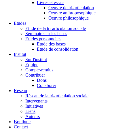
Livres et essais
Oeuvre de tri-articulation
Oeuvre anthroposophique
Oeuvre philosophique
Etudes
Etude de la tri-articulation sociale
Séminaire sur les bases
Etudes personnelles
Etude des bases
Etude de consolidation
Institut
Sur l'institut
Equipe
Compte-rendus
Contribuer
Dons
Collaborer
Réseau
Réseau de la tri-articulation sociale
Intervenants
Initiatives
Liens
Auteurs
Boutique
Contact