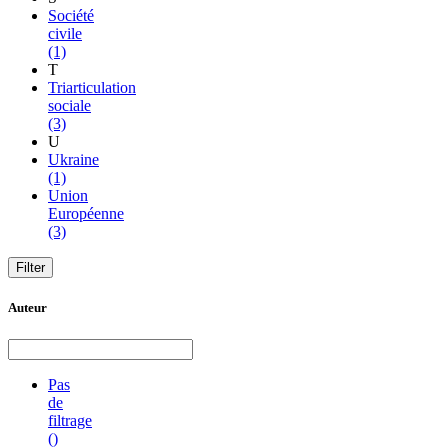
Société
civile
(1)
T
Triarticulation
sociale
(3)
U
Ukraine
(1)
Union
Européenne
(3)
Auteur
Pas
de
filtrage
()