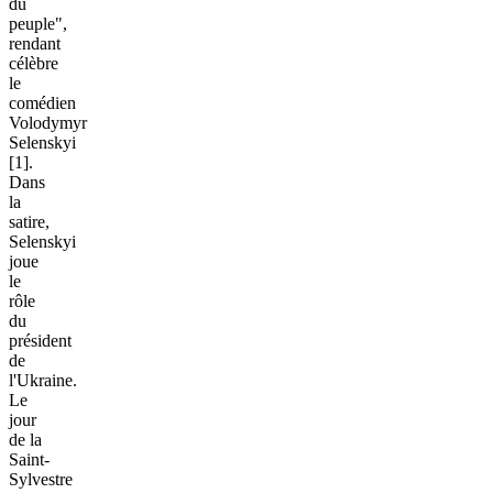
du
peuple",
rendant
célèbre
le
comédien
Volodymyr
Selenskyi
[1].
Dans
la
satire,
Selenskyi
joue
le
rôle
du
président
de
l'Ukraine.
Le
jour
de la
Saint-
Sylvestre