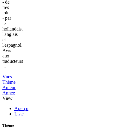
- de
très
loin
- par
le
hollandais,
l'anglais
et
l'espagnol.
Avis
aux
traducteurs
...
Vues
Thème
Auteur
Année
View
Aperçu
Liste
Thème