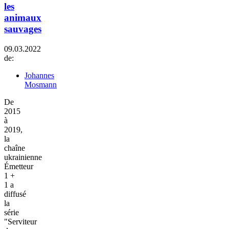
les
animaux
sauvages
09.03.2022
de:
Johannes
Mosmann
De
2015
à
2019,
la
chaîne
ukrainienne
Émetteur
1 +
1 a
diffusé
la
série
"Serviteur