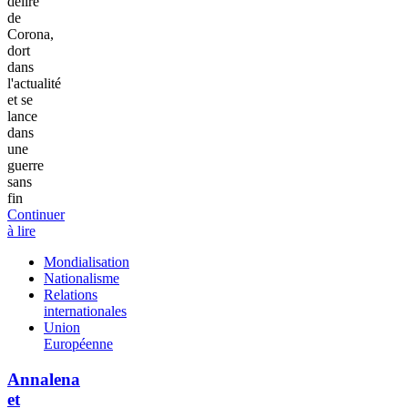
délire
de
Corona,
dort
dans
l'actualité
et se
lance
dans
une
guerre
sans
fin
Continuer
à lire
Mondialisation
Nationalisme
Relations
internationales
Union
Européenne
Annalena
et