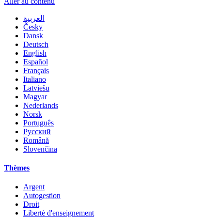
Aller au contenu
العربية
Česky
Dansk
Deutsch
English
Español
Français
Italiano
Latviešu
Magyar
Nederlands
Norsk
Português
Русский
Română
Slovenčina
Thèmes
Argent
Autogestion
Droit
Liberté d'enseignement