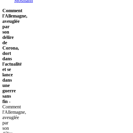
Mosmann
Comment
l'Allemagne,
aveuglée
par
son
délire
de
Corona,
dort
dans
l'actualité
et se
lance
dans
une
guerre
sans
fin -
Comment
l'Allemagne,
aveuglée
par
son