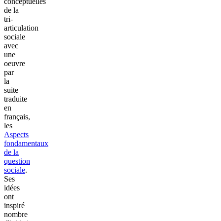
conceptuelles
de la
tri-
articulation
sociale
avec
une
oeuvre
par
la
suite
traduite
en
français,
les
Aspects
fondamentaux
de la
question
sociale
.
Ses
idées
ont
inspiré
nombre