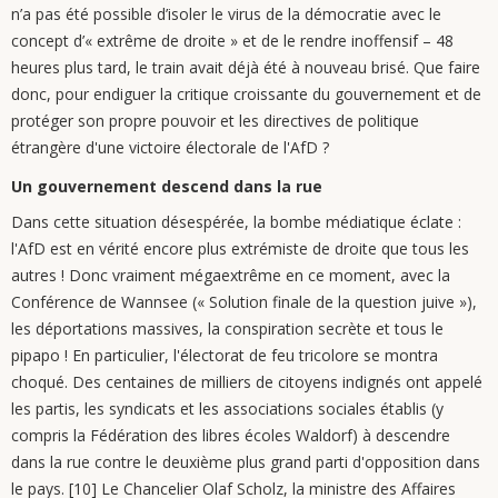
n’a pas été possible d’isoler le virus de la démocratie avec le
concept d’« extrême de droite » et de le rendre inoffensif – 48
heures plus tard, le train avait déjà été à nouveau brisé. Que faire
donc, pour endiguer la critique croissante du gouvernement et de
protéger son propre pouvoir et les directives de politique
étrangère d'une victoire électorale de l'AfD ?
Un gouvernement descend dans la rue
Dans cette situation désespérée, la bombe médiatique éclate :
l'AfD est en vérité encore plus extrémiste de droite que tous les
autres ! Donc vraiment mégaextrême en ce moment, avec la
Conférence de Wannsee (« Solution finale de la question juive »),
les déportations massives, la conspiration secrète et tous le
pipapo ! En particulier, l'électorat de feu tricolore se montra
choqué. Des centaines de milliers de citoyens indignés ont appelé
les partis, les syndicats et les associations sociales établis (y
compris la Fédération des libres écoles Waldorf) à descendre
dans la rue contre le deuxième plus grand parti d'opposition dans
le pays. [10] Le Chancelier Olaf Scholz, la ministre des Affaires