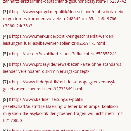
zahnarzt-arzttermine-deutschland-gesundheitssystem-1.6259742
[3]
https://www.spiegel.de/politik/deutschland/olaf-scholz-ueber-
migration-es-kommen-zu-viele-a-2d86d2ac-e55a-4b8f-9766-
c7060c2dc38a?
[4]
https://www.merkur.de/politik/eingeschraenkt-werden-
leistungen-fuer-asylbewerber-sollen-zr-92659175.html
[5]
https://taz.de/Bezahlkarte-fuer-Gefluechtete/!5985824/
[6]
https://www.proasyl.de/news/bezahlkarte-ohne-standards-
laender-vereinbaren-diskriminierungskonzept/
[7]
https://www.fr.de/politik/rechtlos-europa-grenzen-asyl-
gesetz-menschenrecht-eu-92733669.html
[8]
https://www.berliner-zeitung.de/politik-
gesellschaft/austrittserklaerung-offener-brief-ampel-koalition-
migration-die-asylpolitik-der-gruenen-tragen-wir-nicht-mehr-mit-
li.2170850
[9]
https://carnegieeurope.eu/strategiceurope/91411