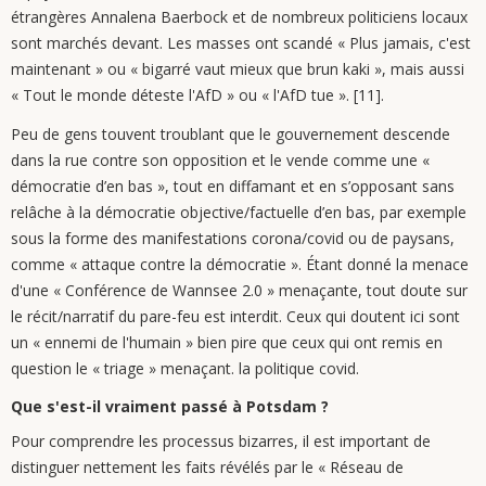
étrangères Annalena Baerbock et de nombreux politiciens locaux
sont marchés devant. Les masses ont scandé « Plus jamais, c'est
maintenant » ou « bigarré vaut mieux que brun kaki », mais aussi
« Tout le monde déteste l'AfD » ou « l'AfD tue ». [11].
Peu de gens touvent troublant que le gouvernement descende
dans la rue contre son opposition et le vende comme une «
démocratie d’en bas », tout en diffamant et en s’opposant sans
relâche à la démocratie objective/factuelle d’en bas, par exemple
sous la forme des manifestations corona/covid ou de paysans,
comme « attaque contre la démocratie ». Étant donné la menace
d'une « Conférence de Wannsee 2.0 » menaçante, tout doute sur
le récit/narratif du pare-feu est interdit. Ceux qui doutent ici sont
un « ennemi de l'humain » bien pire que ceux qui ont remis en
question le « triage » menaçant. la politique covid.
Que s'est-il vraiment passé à Potsdam ?
Pour comprendre les processus bizarres, il est important de
distinguer nettement les faits révélés par le « Réseau de