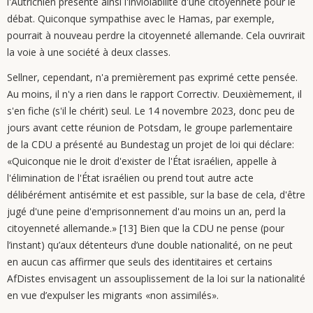
l'Autrichien présente ainsi l'inviolabilité d'une citoyenneté pour le
débat. Quiconque sympathise avec le Hamas, par exemple,
pourrait à nouveau perdre la citoyenneté allemande. Cela ouvrirait
la voie à une société à deux classes.
Sellner, cependant, n'a premièrement pas exprimé cette pensée.
Au moins, il n'y a rien dans le rapport Correctiv. Deuxièmement, il
s'en fiche (s'il le chérit) seul. Le 14 novembre 2023, donc peu de
jours avant cette réunion de Potsdam, le groupe parlementaire
de la CDU a présenté au Bundestag un projet de loi qui déclare:
«Quiconque nie le droit d'exister de l'État israélien, appelle à
l'élimination de l'État israélien ou prend tout autre acte
délibérément antisémite et est passible, sur la base de cela, d'être
jugé d'une peine d'emprisonnement d'au moins un an, perd la
citoyenneté allemande.» [13] Bien que la CDU ne pense (pour
l’instant) qu’aux détenteurs d’une double nationalité, on ne peut
en aucun cas affirmer que seuls des identitaires et certains
AfDistes envisagent un assouplissement de la loi sur la nationalité
en vue d’expulser les migrants «non assimilés».