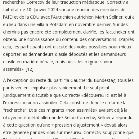
recherche» Correctiv de leur traduction médiatique. Correctiv a
fait état de 10. Janvier 2024 sur une réunion des membres de
l'AfD et de la CDU avec l'Autrichien autrichien Martin Sellner, qui a
eu lieu dans une villa à Potsdam en novembre dernier. Sur des
chemins pas encore été complètement clarifié, les factcheker ont
obtenu une connaissance du contenu des conversations. D'après
cela, les participants ont discuté des voies possibles pour mieux
déporter les demandeurs d'asile déboutés et les demandeurs
d'asile en matière pénale, mais aussi les migrants «non
assimilés». [12]
À l'exception du reste du parti "la Gauche"du Bundestag, tous les
partis veulent expulser plus rapidement. Le seul point
juridiquement discutable que Correctiv «découvre» ici est lié à
l'expression «non assimilé». Cela constitue donc le cœur de la
"recherche". Et si ces migrants «non assimilés» avaient déjà la
citoyenneté d'état allemande? Selon Correctiv, Sellner a répondu
à cette question qu'une « pression d'ajustement » devait alors
être générée par des «lois sur mesure». Correctiv soupçonne que