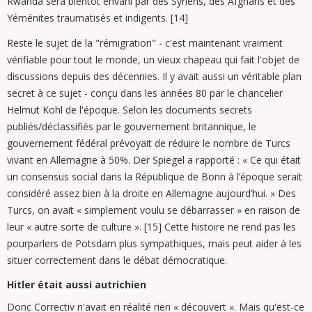
Rwanda sera bientôt envahi par des Syriens, des Afghans et des
Yéménites traumatisés et indigents. [14]
Reste le sujet de la "rémigration" - c'est maintenant vraiment
vérifiable pour tout le monde, un vieux chapeau qui fait l'objet de
discussions depuis des décennies. Il y avait aussi un véritable plan
secret à ce sujet - conçu dans les années 80 par le chancelier
Helmut Kohl de l'époque. Selon les documents secrets
publiés/déclassifiés par le gouvernement britannique, le
gouvernement fédéral prévoyait de réduire le nombre de Turcs
vivant en Allemagne à 50%. Der Spiegel a rapporté : « Ce qui était
un consensus social dans la République de Bonn à l’époque serait
considéré assez bien à la droite en Allemagne aujourd’hui. » Des
Turcs, on avait « simplement voulu se débarrasser » en raison de
leur « autre sorte de culture ». [15] Cette histoire ne rend pas les
pourparlers de Potsdam plus sympathiques, mais peut aider à les
situer correctement dans le débat démocratique.
Hitler était aussi autrichien
Donc Correctiv n'avait en réalité rien « découvert ». Mais qu'est-ce