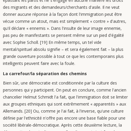
épassant les partis et ne s'engage en aucune manière les droits
des migrants et des demandeurs/cherchants d'asile. Il ne veut
donner aucune réponse à la façon dont l'immigration peut être
vécue comme un atout, mais est simplement « contre » d'autres,
qu'il déclare « ennemis ». Dans l'insulte de leur image ennemie,
pas peu de manifestants se pensent même sur un pied d'égalité
avec Sophie Scholl. [19] En même temps, un tel vide
mental/spirituel absolu signifie – et sera également fait – la plus
grande ouverture possible à tout ce que les contemporains plus
intelligents peuvent faire avec la foule.
La carrefour/la séparation des chemins
Bien sûr, une démocratie est conditionnée par la culture des
personnes qui y participent. On peut en conclure, comme l'ancien
chancelier Helmut Schmidt l'a fait, que l'immigration doit se limiter
aux groupes ethniques qui sont extrêmement « apparentés » aux
Allemands. [20] Ou, comme je l'ai fait, à l'inverse, qu'une culture
définie par l'ethnicité n'offre pas encore une base fiable pour une
société libérale-démocratique. Après cette deuxième lecture, la