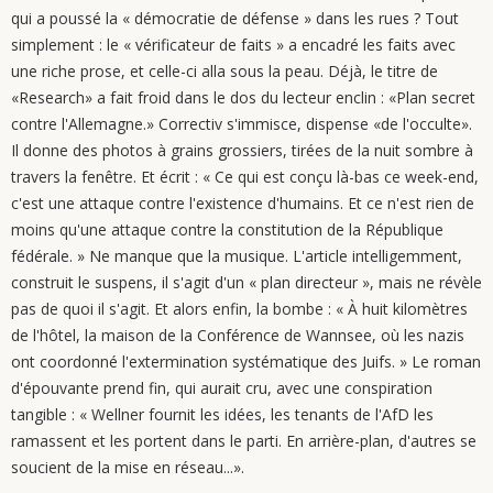
qui a poussé la « démocratie de défense » dans les rues ? Tout
simplement : le « vérificateur de faits » a encadré les faits avec
une riche prose, et celle-ci alla sous la peau. Déjà, le titre de
«Research» a fait froid dans le dos du lecteur enclin : «Plan secret
contre l'Allemagne.» Correctiv s'immisce, dispense «de l'occulte».
Il donne des photos à grains grossiers, tirées de la nuit sombre à
travers la fenêtre. Et écrit : « Ce qui est conçu là-bas ce week-end,
c'est une attaque contre l'existence d'humains. Et ce n'est rien de
moins qu'une attaque contre la constitution de la République
fédérale. » Ne manque que la musique. L'article intelligemment,
construit le suspens, il s'agit d'un « plan directeur », mais ne révèle
pas de quoi il s'agit. Et alors enfin, la bombe : « À huit kilomètres
de l'hôtel, la maison de la Conférence de Wannsee, où les nazis
ont coordonné l'extermination systématique des Juifs. » Le roman
d'épouvante prend fin, qui aurait cru, avec une conspiration
tangible : « Wellner fournit les idées, les tenants de l'AfD les
ramassent et les portent dans le parti. En arrière-plan, d'autres se
soucient de la mise en réseau...».