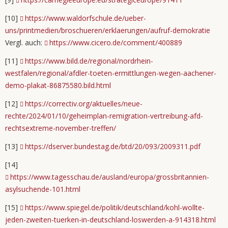
[10]
https://www.waldorfschule.de/ueber-
uns/printmedien/broschueren/erklaerungen/aufruf-demokratie
Vergl. auch:
https://www.cicero.de/comment/400889
[11]
https://www.bild.de/regional/nordrhein-
westfalen/regional/afdler-toeten-ermittlungen-wegen-aachener-
demo-plakat-86875580.bild.html
[12]
https://correctiv.org/aktuelles/neue-
rechte/2024/01/10/geheimplan-remigration-vertreibung-afd-
rechtsextreme-november-treffen/
[13]
https://dserver.bundestag.de/btd/20/093/2009311.pdf
[14]
https://www.tagesschau.de/ausland/europa/grossbritannien-
asylsuchende-101.html
[15]
https://www.spiegel.de/politik/deutschland/kohl-wollte-
jeden-zweiten-tuerken-in-deutschland-loswerden-a-914318.html