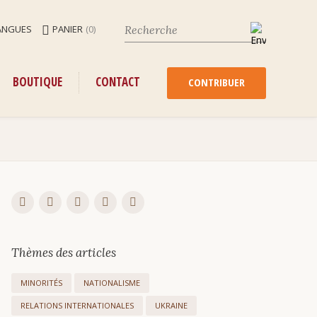
ANGUES
PANIER
(0)
ENU
ALLER
BOUTIQUE
CONTACT
AU
CONTRIBUER
CONTENU
Thèmes des articles
MINORITÉS
NATIONALISME
RELATIONS INTERNATIONALES
UKRAINE