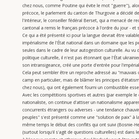
chez nous, comme Poutine qui évite le mot "guerre"), alors
précoce, le parlement du canton de Thurgovie a décidé de s
l'Intérieur, le conseiller fédéral Berset, qui a menacé de re
cantonal a remis le français précoce à l'ordre du jour - et 
Ce qui a été présenté ici pour la langue devrait être valabl
impérialisme de l'État national dans un domaine que les p
seules dans le cadre de leur autogestion culturelle. Au v
politique culturelle, il n'est pas étonnant que l'État ukraini
son intransigeance, créé une porte d'entrée pour l'impéri
Cela peut sembler être un reproche adressé au "mauvais côt
camp en particulier, mais de blâmer les principes d'état
chez nous), qui ont également fourni un combustible ess
Avec les compétitions sportives et autres (par exemple l
nationaliste, on continue d'attiser un nationalisme appar
concurrents étrangers ou adverses - une tendance chauvine
peuples" s'est présenté comme une "solution de paix" à l
même temps le début des conflits qui ont suivi (Bosnie-He
(surtout lorsqu'il s'agit de questions culturelles) est dans 