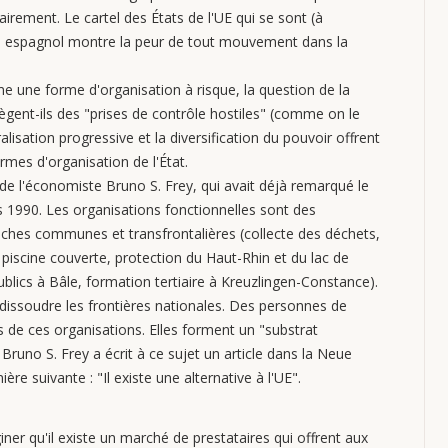
irement. Le cartel des États de l'UE qui se sont (à
al espagnol montre la peur de tout mouvement dans la
me une forme d'organisation à risque, la question de la
gent-ils des "prises de contrôle hostiles" (comme on le
lisation progressive et la diversification du pouvoir offrent
rmes d'organisation de l'État.
e de l'économiste Bruno S. Frey, qui avait déjà remarqué le
s 1990. Les organisations fonctionnelles sont des
hes communes et transfrontalières (collecte des déchets,
piscine couverte, protection du Haut-Rhin et du lac de
blics à Bâle, formation tertiaire à Kreuzlingen-Constance).
dissoudre les frontières nationales. Des personnes de
de ces organisations. Elles forment un "substrat
 Bruno S. Frey a écrit à ce sujet un article dans la Neue
ère suivante : "Il existe une alternative à l'UE".
ner qu'il existe un marché de prestataires qui offrent aux