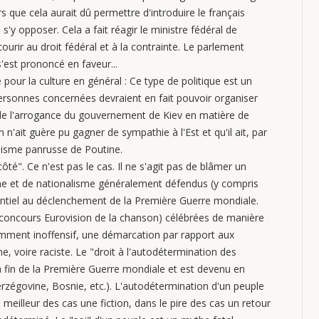
 que cela aurait dû permettre d'introduire le français
'y opposer. Cela a fait réagir le ministre fédéral de
courir au droit fédéral et à la contrainte. Le parlement
s'est prononcé en faveur...
e pour la culture en général : Ce type de politique est un
ersonnes concernées devraient en fait pouvoir organiser
u de l'arrogance du gouvernement de Kiev en matière de
en n'ait guère pu gagner de sympathie à l'Est et qu'il ait, par
alisme panrusse de Poutine.
é". Ce n'est pas le cas. Il ne s'agit pas de blâmer un
isme et de nationalisme généralement défendus (y compris
entiel au déclenchement de la Première Guerre mondiale.
e concours Eurovision de la chanson) célébrées de manière
emment inoffensif, une démarcation par rapport aux
, voire raciste. Le "droit à l'autodétermination des
a fin de la Première Guerre mondiale et est devenu en
rzégovine, Bosnie, etc.). L'autodétermination d'un peuple
le meilleur des cas une fiction, dans le pire des cas un retour