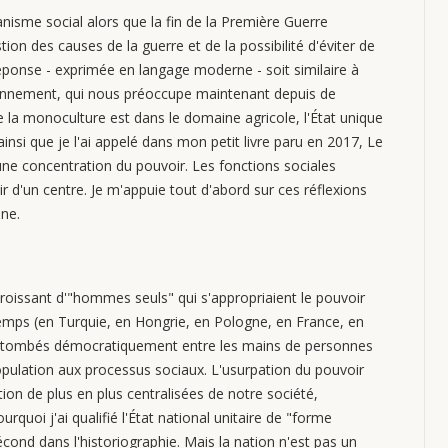
rganisme social alors que la fin de la Première Guerre
stion des causes de la guerre et de la possibilité d'éviter de
a réponse - exprimée en langage moderne - soit similaire à
ironnement, qui nous préoccupe maintenant depuis de
e la monoculture est dans le domaine agricole, l'État unique
 ainsi que je l'ai appelé dans mon petit livre paru en 2017, Le
r une concentration du pouvoir. Les fonctions sociales
ir d'un centre. Je m'appuie tout d'abord sur ces réflexions
ine.
e croissant d'"hommes seuls" qui s'appropriaient le pouvoir
temps (en Turquie, en Hongrie, en Pologne, en France, en
t tombés démocratiquement entre les mains de personnes
 population aux processus sociaux. L'usurpation du pouvoir
ion de plus en plus centralisées de notre société,
quoi j'ai qualifié l'État national unitaire de "forme
écond dans l'historiographie. Mais la nation n'est pas un