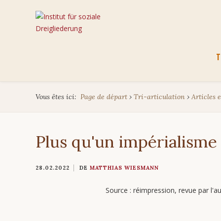
Aller
T
au
cont
Vous êtes ici:
Page de départ
›
Tri-articulation
›
Articles e
Plus qu'un impérialisme
28.02.2022
DE
MATTHIAS WIESMANN
Source : réimpression, revue par l'