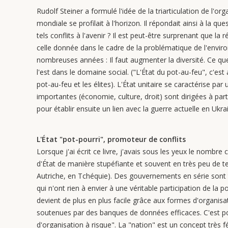
Rudolf Steiner a formulé l'idée de la triarticulation de l'o
mondiale se profilait à l'horizon. Il répondait ainsi à la que
tels conflits à l'avenir ? Il est peut-être surprenant que l
celle donnée dans le cadre de la problématique de l'env
nombreuses années : Il faut augmenter la diversité. Ce qu
l'est dans le domaine social. ("L'État du pot-au-feu", c'est
pot-au-feu et les élites). L'État unitaire se caractérise pa
importantes (économie, culture, droit) sont dirigées à part
pour établir ensuite un lien avec la guerre actuelle en Ukra
L'État "pot-pourri", promoteur de conflits
Lorsque j'ai écrit ce livre, j'avais sous les yeux le nombr
d'État de manière stupéfiante et souvent en très peu de 
Autriche, en Tchéquie). Des gouvernements en série son
qui n'ont rien à envier à une véritable participation de la
devient de plus en plus facile grâce aux formes d'organisat
soutenues par des banques de données efficaces. C'est pour
d'organisation à risque". La "nation" est un concept très f