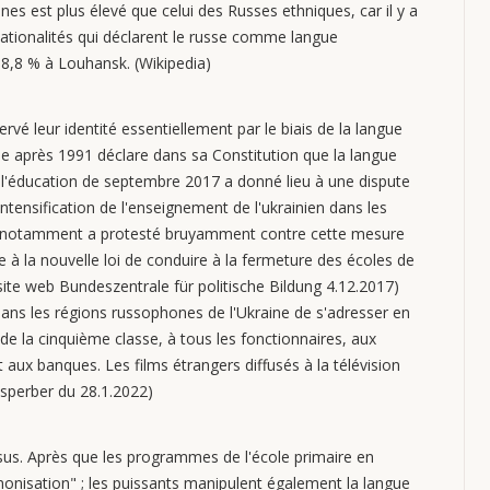
 est plus élevé que celui des Russes ethniques, car il y a
ationalités qui déclarent le russe comme langue
68,8 % à Louhansk. (Wikipedia)
rvé leur identité essentiellement par le biais de la langue
aine après 1991 déclare dans sa Constitution que la langue
ur l'éducation de septembre 2017 a donné lieu à une dispute
 intensification de l'enseignement de l'ukrainien dans les
s notamment a protesté bruyamment contre cette mesure
e à la nouvelle loi de conduire à la fermeture des écoles de
ite web Bundeszentrale für politische Bildung 4.12.2017)
ans les régions russophones de l'Ukraine de s'adresser en
 de la cinquième classe, à tous les fonctionnaires, aux
ux banques. Les films étrangers diffusés à la télévision
osperber du 28.1.2022)
ssus. Après que les programmes de l'école primaire en
monisation" ; les puissants manipulent également la langue