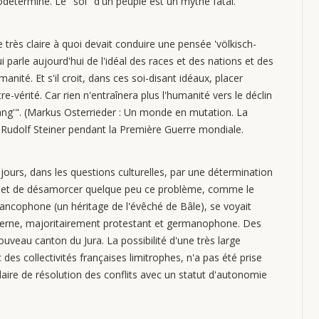
todéterminé. Le "soi" d'un peuple est un mythe fatal.
très claire à quoi devait conduire une pensée 'völkisch-
i parle aujourd'hui de l'idéal des races et des nations et des
anité. Et s'il croit, dans ces soi-disant idéaux, placer
-vérité. Car rien n'entraînera plus l'humanité vers le déclin
ang'". (Markus Osterrieder : Un monde en mutation. La
de Rudolf Steiner pendant la Première Guerre mondiale.
jours, dans les questions culturelles, par une détermination
rmet de désamorcer quelque peu ce problème, comme le
rancophone (un héritage de l'évêché de Bâle), se voyait
erne, majoritairement protestant et germanophone. Des
ouveau canton du Jura. La possibilité d'une très large
es collectivités françaises limitrophes, n'a pas été prise
laire de résolution des conflits avec un statut d'autonomie