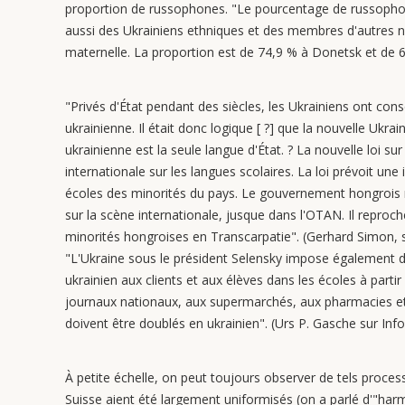
proportion de russophones. "Le pourcentage de russophones
aussi des Ukrainiens ethniques et des membres d'autres n
maternelle. La proportion est de 74,9 % à Donetsk et de 
"Privés d'État pendant des siècles, les Ukrainiens ont conse
ukrainienne. Il était donc logique [ ?] que la nouvelle Ukr
ukrainienne est la seule langue d'État. ? La nouvelle loi s
internationale sur les langues scolaires. La loi prévoit une
écoles des minorités du pays. Le gouvernement hongroi
sur la scène internationale, jusque dans l'OTAN. Il reproch
minorités hongroises en Transcarpatie". (Gerhard Simon, s
"L'Ukraine sous le président Selensky impose également d
ukrainien aux clients et aux élèves dans les écoles à partir
journaux nationaux, aux supermarchés, aux pharmacies et a
doivent être doublés en ukrainien". (Urs P. Gasche sur Inf
À petite échelle, on peut toujours observer de tels proce
Suisse aient été largement uniformisés (on a parlé d'"har