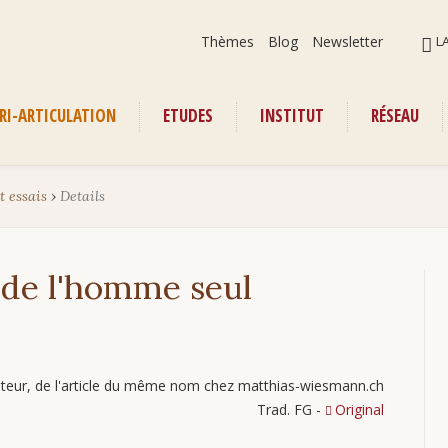
Aller
ALLER
Thèmes
Blog
Newsletter
L
au
AU
contenu
CONT
RI-ARTICULATION
ETUDES
INSTITUT
RÉSEAU
enu
t essais
›
Details
 de l'homme seul
auteur, de l'article du même nom chez matthias-wiesmann.ch
Trad. FG -
Original