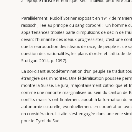
à l'époque raciste et ethnique. Seul l'individu peut être au
Parallèlement, Rudolf Steiner exposait en 1917 de manière 
rassisch', liée au principe du sang corporel : 'Un homme qu
appartenances tribales parle d'impulsions de déclin de l'hum
devant l'humanité des idéaux progressistes, c'est une contre
que la reproduction des idéaux de race, de peuple et de s
question des nationalités, les plans d'ordre et l'attitude 
Stuttgart 2014, p. 1097).
La soi-disant autodétermination d'un peuple se traduit tou
étrangère des minorités. Une fédéralisation poussée pe
montre la Suisse. Le Jura, majoritairement catholique et f
comme une minorité marginalisée au sein du canton de B
conflits massifs ont finalement abouti à la formation du n
autonomie culturelle, éventuellement en coopération avec d
en considération. L'Italie s'est engagée dans une voie simi
pour le Tyrol du Sud.