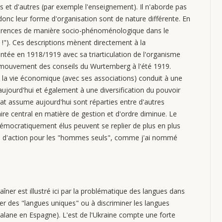
t d'autres (par exemple l'enseignement). Il n'aborde pas
t donc leur forme d'organisation sont de nature différente. En
ifférences de manière socio-phénoménologique dans le
!"). Ces descriptions mènent directement à la
entée en 1918/1919 avec sa triarticulation de l'organisme
u mouvement des conseils du Wurtemberg à l'été 1919.
ans la vie économique (avec ses associations) conduit à une
aujourd'hui et également à une diversification du pouvoir
tat assume aujourd'hui sont réparties entre d'autres
aire central en matière de gestion et d'ordre diminue. Le
 démocratiquement élus peuvent se replier de plus en plus
hamp d'action pour les "hommes seuls", comme j'ai nommé
aîner est illustré ici par la problématique des langues dans
ter des "langues uniques" ou à discriminer les langues
talane en Espagne). L'est de l'Ukraine compte une forte