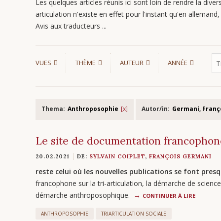
Les quelques articles réunis ici sont loin de rendre la divers
articulation n'existe en effet pour l'instant qu'en allemand, s
Avis aux traducteurs ...
VUES
THÈME
AUTEUR
ANNÉE
Thema:
Anthroposophie
Autor/in:
Germani, Franç
Le site de documentation francophon
20.02.2021
DE:
SYLVAIN COIPLET
,
FRANÇOIS GERMANI
reste celui où les nouvelles publications se font pre
francophone sur la tri-articulation, la démarche de scienc
démarche anthroposophique.
CONTINUER À LIRE
ANTHROPOSOPHIE
TRIARTICULATION SOCIALE