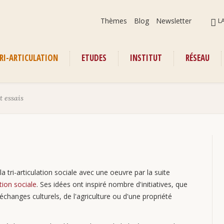
Aller
ALLER
Thèmes
Blog
Newsletter
L
au
AU
contenu
CONT
RI-ARTICULATION
ETUDES
INSTITUT
RÉSEAU
enu
t essais
 tri-articulation sociale avec une oeuvre par la suite
ion sociale
. Ses idées ont inspiré nombre d'initiatives, que
changes culturels, de l'agriculture ou d'une propriété