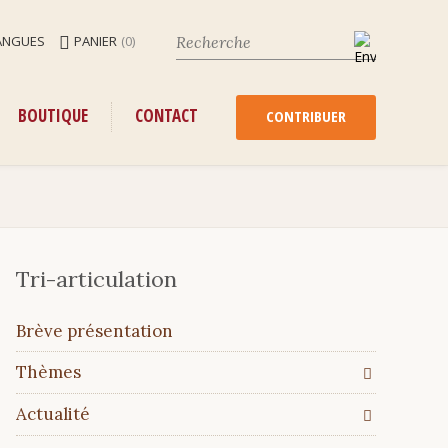
ANGUES
PANIER
(0)
ENU
ALLER
BOUTIQUE
CONTACT
AU
CONTRIBUER
CONTENU
Tri-articulation
Aller
Brève présentation
au
contenu
Thèmes
Actualité