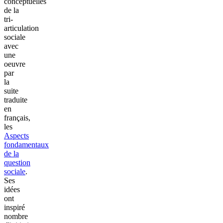
conceptuelles
de la
tri-
articulation
sociale
avec
une
oeuvre
par
la
suite
traduite
en
français,
les
Aspects
fondamentaux
de la
question
sociale
.
Ses
idées
ont
inspiré
nombre