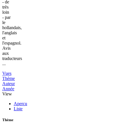
- de
très
loin
- par
le
hollandais,
l'anglais
et
l'espagnol.
Avis
aux
traducteurs
...
Vues
Thème
Auteur
Année
View
Aperçu
Liste
Thème