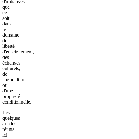
d'initiatives,
que
ce
soit
dans
le
domaine
de la
liberté
d'enseignement,
des
échanges
culturels,
de
l'agriculture
ou
d'une
propriété
conditionnelle.
Les
quelques
articles
réunis
ici