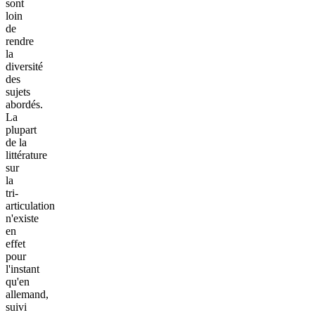
sont
loin
de
rendre
la
diversité
des
sujets
abordés.
La
plupart
de la
littérature
sur
la
tri-
articulation
n'existe
en
effet
pour
l'instant
qu'en
allemand,
suivi