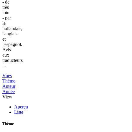
- de
très
loin
- par
le
hollandais,
l'anglais
et
l'espagnol.
Avis
aux
traducteurs
...
Vues
Thème
Auteur
Année
View
Aperçu
Liste
Thème