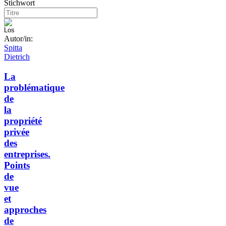
Stichwort
Autor/in:
Spitta
Dietrich
La
problématique
de
la
propriété
privée
des
entreprises.
Points
de
vue
et
approches
de