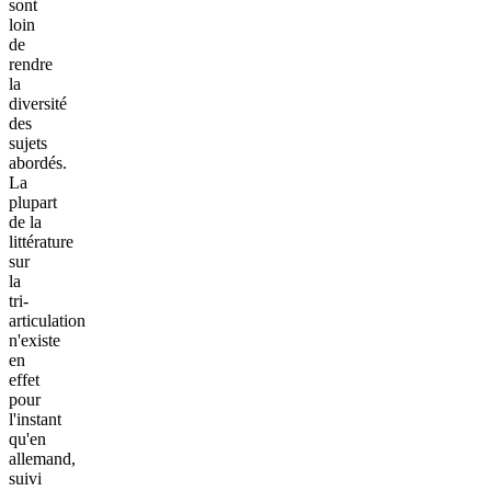
sont
loin
de
rendre
la
diversité
des
sujets
abordés.
La
plupart
de la
littérature
sur
la
tri-
articulation
n'existe
en
effet
pour
l'instant
qu'en
allemand,
suivi