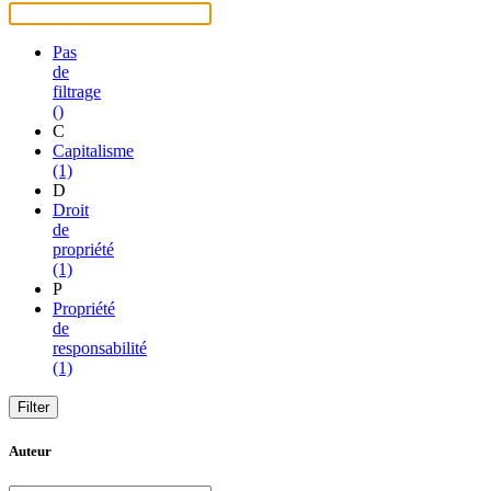
Pas
de
filtrage
()
C
Capitalisme
(1)
D
Droit
de
propriété
(1)
P
Propriété
de
responsabilité
(1)
Auteur