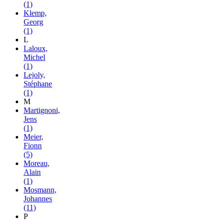
(1)
Klemp,
Georg
(1)
L
Laloux,
Michel
(1)
Lejoly,
Stéphane
(1)
M
Martignoni,
Jens
(1)
Meier,
Fionn
(5)
Moreau,
Alain
(1)
Mosmann,
Johannes
(11)
P