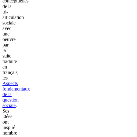
conceptuelles
de la
tri-
articulation
sociale
avec
une
oeuvre
par
la
suite
traduite
en
français,
les
Aspects
fondamentaux
de la
question
sociale
.
Ses
idées
ont
inspiré
nombre