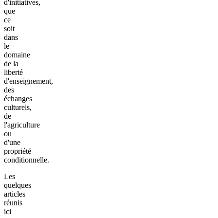
d'initiatives,
que
ce
soit
dans
le
domaine
de la
liberté
d'enseignement,
des
échanges
culturels,
de
l'agriculture
ou
d'une
propriété
conditionnelle.
Les
quelques
articles
réunis
ici