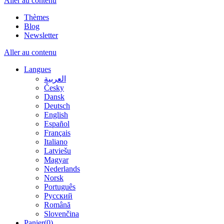
Aller au contenu
Thèmes
Blog
Newsletter
Aller au contenu
Langues
العربية
Česky
Dansk
Deutsch
English
Español
Français
Italiano
Latviešu
Magyar
Nederlands
Norsk
Português
Русский
Română
Slovenčina
Panier
(0)