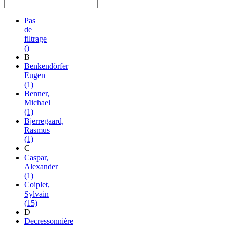
Pas
de
filtrage
()
B
Benkendörfer
Eugen
(1)
Benner,
Michael
(1)
Bjerregaard,
Rasmus
(1)
C
Caspar,
Alexander
(1)
Coiplet,
Sylvain
(15)
D
Decressonnière