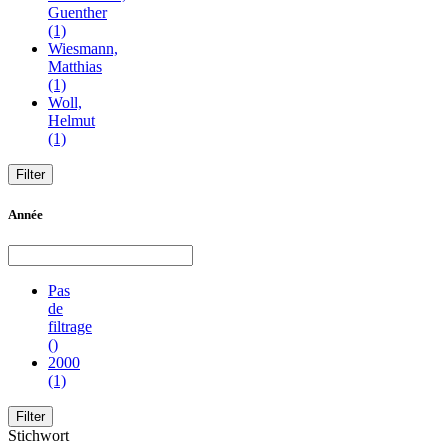
Guenther
(1)
Wiesmann,
Matthias
(1)
Woll,
Helmut
(1)
Année
Pas
de
filtrage
()
2000
(1)
Stichwort