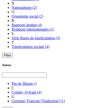
N
Nationalisme
(2)
O
Organisme social
(2)
R
Rapports Institut
(4)
Relations internationales
(1)
S
Série Bases de triarticulation
(3)
T
Triarticulation sociale
(4)
Auteur
Pas de filtrage
()
C
Coiplet, Sylvain
(4)
G
Germani, François [Traducteur]
(1)