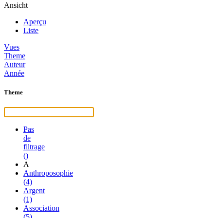
Ansicht
Aperçu
Liste
Vues
Theme
Auteur
Année
Theme
Pas
de
filtrage
()
A
Anthroposophie
(4)
Argent
(1)
Association
(5)