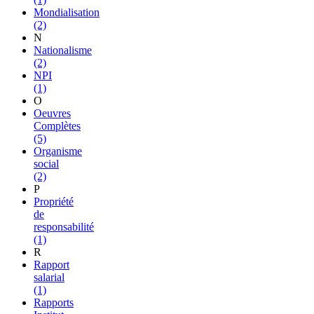
Mondialisation
(2)
N
Nationalisme
(2)
NPI
(1)
O
Oeuvres
Complètes
(5)
Organisme
social
(2)
P
Propriété
de
responsabilité
(1)
R
Rapport
salarial
(1)
Rapports