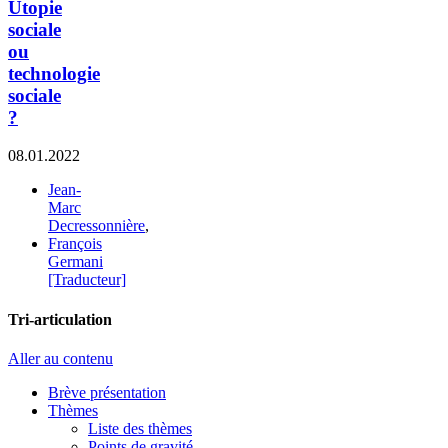
Utopie
sociale
ou
technologie
sociale
?
08.01.2022
Jean-
Marc
Decressonnière
,
François
Germani
[Traducteur]
Tri-articulation
Aller au contenu
Brève présentation
Thèmes
Liste des thèmes
Points de gravité