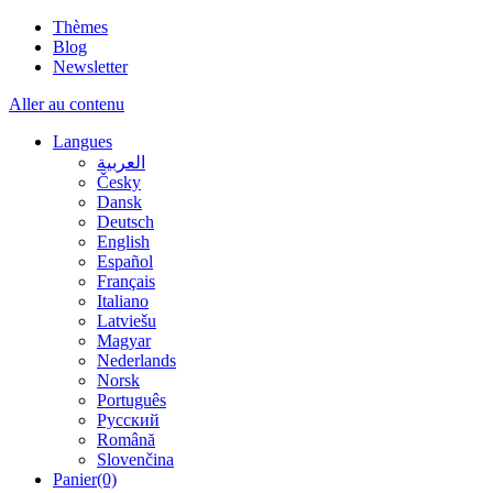
Thèmes
Blog
Newsletter
Aller au contenu
Langues
العربية
Česky
Dansk
Deutsch
English
Español
Français
Italiano
Latviešu
Magyar
Nederlands
Norsk
Português
Русский
Română
Slovenčina
Panier
(0)