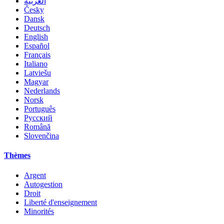
العربية
Česky
Dansk
Deutsch
English
Español
Français
Italiano
Latviešu
Magyar
Nederlands
Norsk
Português
Русский
Română
Slovenčina
Thèmes
Argent
Autogestion
Droit
Liberté d'enseignement
Minorités