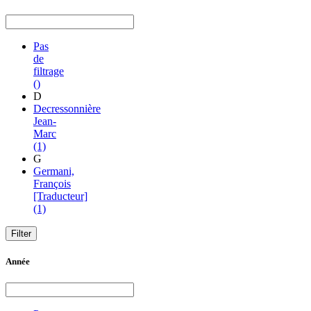
Pas
de
filtrage
()
D
Decressonnière
Jean-
Marc
(1)
G
Germani,
François
[Traducteur]
(1)
Année