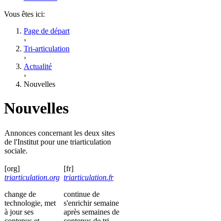
Vous êtes ici:
Page de départ
›
Tri-articulation
›
Actualité
›
Nouvelles
Nouvelles
Annonces concernant les deux sites
de l'Institut pour une triarticulation
sociale.
[org]
[fr]
triarticulation.org
triarticulation.fr
change de
continue de
technologie, met
s'enrichir semaine
à jour ses
après semaines de
contenus et
contenus de tri-