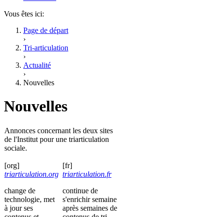
Vous êtes ici:
Page de départ
›
Tri-articulation
›
Actualité
›
Nouvelles
Nouvelles
Annonces concernant les deux sites
de l'Institut pour une triarticulation
sociale.
[org]
[fr]
triarticulation.org
triarticulation.fr
change de
continue de
technologie, met
s'enrichir semaine
à jour ses
après semaines de
contenus et
contenus de tri-