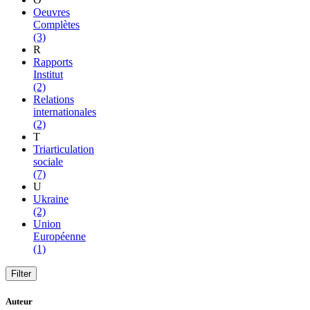
Oeuvres
Complètes
(3)
R
Rapports
Institut
(2)
Relations
internationales
(2)
T
Triarticulation
sociale
(7)
U
Ukraine
(2)
Union
Européenne
(1)
Auteur