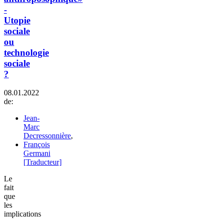
-
Utopie
sociale
ou
technologie
sociale
?
08.01.2022
de:
Jean-
Marc
Decressonnière
,
François
Germani
[Traducteur]
Le
fait
que
les
implications