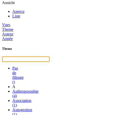
Ansicht
Aperçu
Liste
Vues
Theme
Auteur
Année
Theme
Pas
de
filtrage
()
A
Anthroposophie
(4)
Association
(1)
Autogestion
(1)