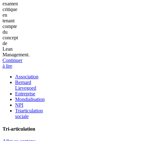
examen
critique
en
tenant
compte
du
concept
de
Lean
Management.
Continuer
à lire
Association
Bernard
Lievegoed
Entreprise
Mondialisation
NPI
Triarticulation
sociale
Tri-articulation