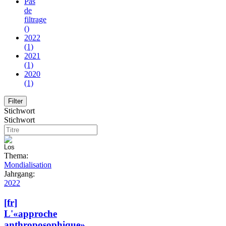
Pas
de
filtrage
()
2022
(1)
2021
(1)
2020
(1)
Stichwort
Stichwort
Thema:
Mondialisation
Jahrgang:
2022
[fr]
L'«approche
anthroposophique»