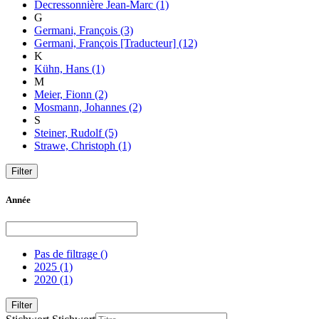
Decressonnière Jean-Marc
(1)
G
Germani, François
(3)
Germani, François [Traducteur]
(12)
K
Kühn, Hans
(1)
M
Meier, Fionn
(2)
Mosmann, Johannes
(2)
S
Steiner, Rudolf
(5)
Strawe, Christoph
(1)
Année
Pas de filtrage
()
2025
(1)
2020
(1)