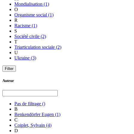
Mondialisation
(1)
O
Organisme social
(1)
R
Racisme
(1)
S
Société civile
(2)
T
Triarticulation sociale
(2)
U
Ukraine
(3)
Auteur
Pas de filtrage
()
B
Benkendörfer Eugen
(1)
C
Coiplet, Sylvain
(4)
D