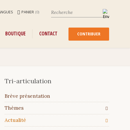
ANGUES
PANIER
(0)
ENU
ALLER
BOUTIQUE
CONTACT
AU
CONTRIBUER
CONTENU
Tri-articulation
Aller
Brève présentation
au
contenu
Thèmes
Actualité