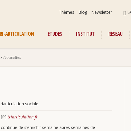
Aller
ALLER
Thèmes
Blog
Newsletter
L
au
AU
contenu
CONT
RI-ARTICULATION
ETUDES
INSTITUT
RÉSEAU
enu
›
Nouvelles
iarticulation sociale.
[fr]
triarticulation.fr
continue de s'enrichir semaine après semaines de