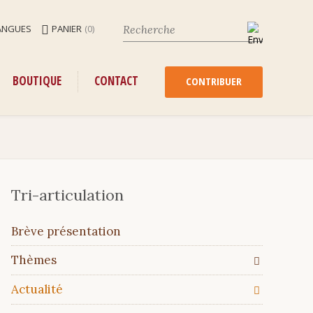
ANGUES
PANIER
(0)
ENU
ALLER
BOUTIQUE
CONTACT
AU
CONTRIBUER
CONTENU
Tri-articulation
Aller
Brève présentation
au
contenu
Thèmes
Actualité