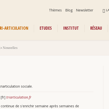
Aller
ALLER
Thèmes
Blog
Newsletter
L
au
AU
contenu
CONT
RI-ARTICULATION
ETUDES
INSTITUT
RÉSEAU
enu
›
Nouvelles
iarticulation sociale.
[fr]
triarticulation.fr
continue de s'enrichir semaine après semaines de