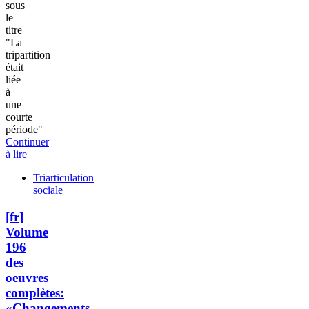
sous
le
titre
"La
tripartition
était
liée
à
une
courte
période"
Continuer
à lire
Triarticulation
sociale
[fr]
Volume
196
des
oeuvres
complètes:
«Changements