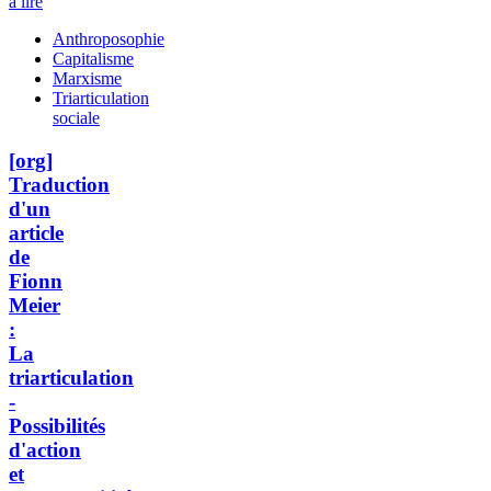
à lire
Anthroposophie
Capitalisme
Marxisme
Triarticulation
sociale
[org]
Traduction
d'un
article
de
Fionn
Meier
:
La
triarticulation
-
Possibilités
d'action
et