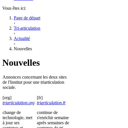
Vous êtes ici:
Page de départ
›
Tri-articulation
›
Actualité
›
Nouvelles
Nouvelles
Annonces concernant les deux sites
de l'Institut pour une triarticulation
sociale.
[org]
[fr]
triarticulation.org
triarticulation.fr
change de
continue de
technologie, met
s'enrichir semaine
à jour ses
après semaines de
contenus et
contenus de tri-