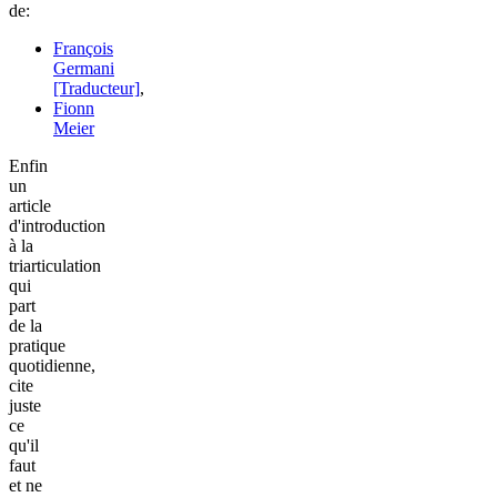
de:
François
Germani
[Traducteur]
,
Fionn
Meier
Enfin
un
article
d'introduction
à la
triarticulation
qui
part
de la
pratique
quotidienne,
cite
juste
ce
qu'il
faut
et ne