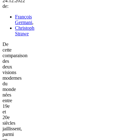
24.12.2022
de:
François
Germani
,
Christoph
Strawe
De
cette
comparaison
des
deux
visions
modernes
du
monde
nées
entre
19e
et
20e
siècles
jaillissent,
parmi
un