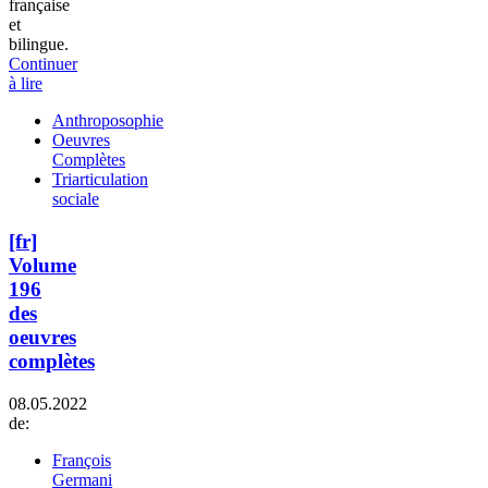
française
et
bilingue.
Continuer
à lire
Anthroposophie
Oeuvres
Complètes
Triarticulation
sociale
[fr]
Volume
196
des
oeuvres
complètes
08.05.2022
de:
François
Germani