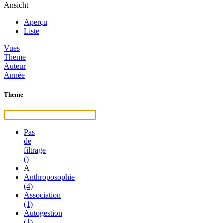
Ansicht
Aperçu
Liste
Vues
Theme
Auteur
Année
Theme
Pas
de
filtrage
()
A
Anthroposophie
(4)
Association
(1)
Autogestion
(1)