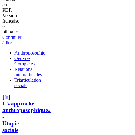
en
PDF.
Version
française
et
bilingue.
Continuer
à lire
Anthroposophie
Oeuvres
Complètes
Relations
internationales
Triarticulation
sociale
[fr]
L'«approche
anthroposophique»
-
Utopie
sociale