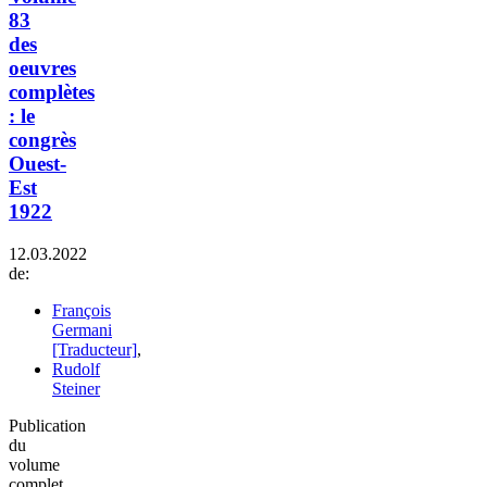
83
des
oeuvres
complètes
: le
congrès
Ouest-
Est
1922
12.03.2022
de:
François
Germani
[Traducteur]
,
Rudolf
Steiner
Publication
du
volume
complet