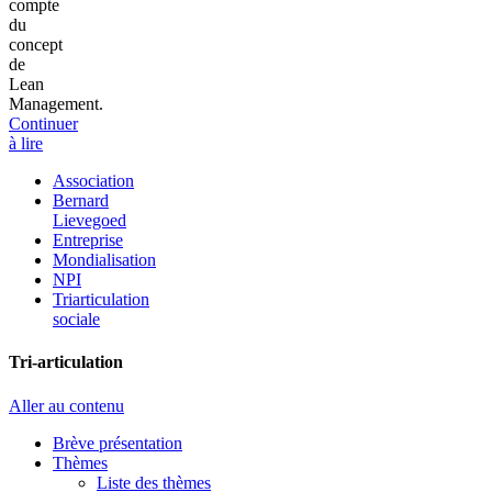
compte
du
concept
de
Lean
Management.
Continuer
à lire
Association
Bernard
Lievegoed
Entreprise
Mondialisation
NPI
Triarticulation
sociale
Tri-articulation
Aller au contenu
Brève présentation
Thèmes
Liste des thèmes