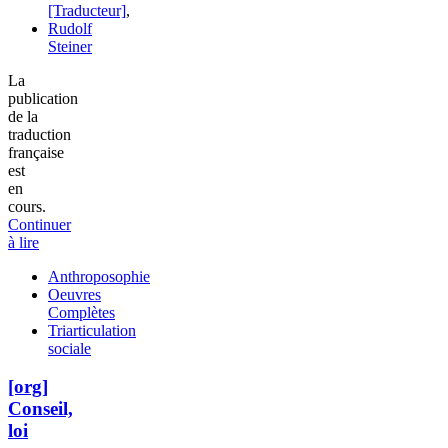
[Traducteur]
,
Rudolf
Steiner
La
publication
de la
traduction
française
est
en
cours.
Continuer
à lire
Anthroposophie
Oeuvres
Complètes
Triarticulation
sociale
[org]
Conseil,
loi