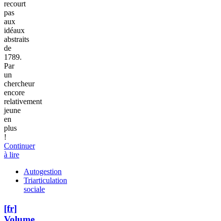
recourt
pas
aux
idéaux
abstraits
de
1789.
Par
un
chercheur
encore
relativement
jeune
en
plus
!
Continuer
à lire
Autogestion
Triarticulation
sociale
[fr]
Volume