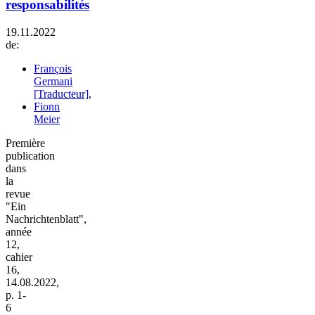
responsabilités
19.11.2022
de:
François
Germani
[Traducteur]
,
Fionn
Meier
Première
publication
dans
la
revue
"Ein
Nachrichtenblatt",
année
12,
cahier
16,
14.08.2022,
p. 1-
6