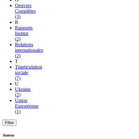
Oeuvres
Complètes
(3)
R
Rapports
Institut
(2)
Relations
internationales
(2)
T
Triarticulation
sociale
(7)
U
Ukraine
(2)
Union
Européenne
(1)
Auteur