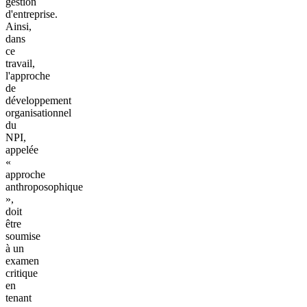
gestion
d'entreprise.
Ainsi,
dans
ce
travail,
l'approche
de
développement
organisationnel
du
NPI,
appelée
«
approche
anthroposophique
»,
doit
être
soumise
à un
examen
critique
en
tenant