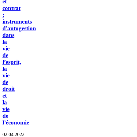
et
contrat
:
instruments
d'autogestion
dans
la
vie
de
l’esprit,
la
vie
de
droit
et
la
vie
de
l’économie
02.04.2022