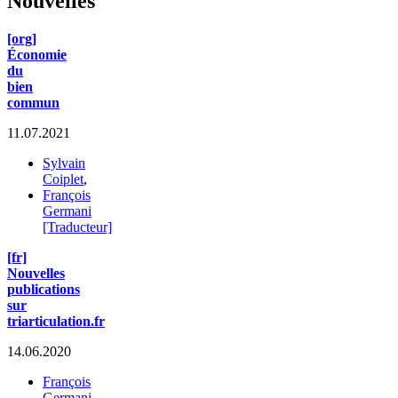
Nouvelles
[org]
Économie
du
bien
commun
11.07.2021
Sylvain
Coiplet
,
François
Germani
[Traducteur]
[fr]
Nouvelles
publications
sur
triarticulation.fr
14.06.2020
François
Germani