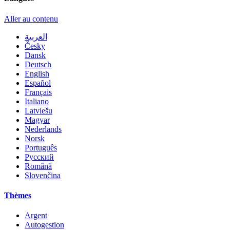
Aller au contenu
العربية
Česky
Dansk
Deutsch
English
Español
Français
Italiano
Latviešu
Magyar
Nederlands
Norsk
Português
Русский
Română
Slovenčina
Thèmes
Argent
Autogestion