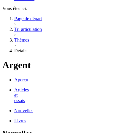
Vous êtes ici:
Page de départ
›
Tri-articulation
›
Thèmes
›
Détails
Argent
Aperçu
Articles
et
essais
Nouvelles
Livres