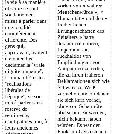
la vie à sa manière
vorher von « wahrer
obscure se sont
Menschenwürde », «
soudainement
Humanität » und den «
mises à parler dans
freiheitlichen
une tonalité
Errungenschaften des
complètement
Zeitalters » hatte
différente. Des
deklamieren hören,
g
ens
qui,
fingen nun an,
auparavant, avaient
rückhaltlos von
été entendus
Empfindungen, von
déclamer la "vraie
Antipathien zu reden,
dignité humaine",
die zu ihren früheren
l'"humanité" et les
Deklamationen sich wie
"réalisations
Schwarz zu Weiß
libérales de
verhielten und zu denen
l'époque", se sont
sie sich kurz vorher,
mis à parler sans
ohne von Schamröte
réserve de
überströmt zu werden,
sentiments,
nicht bekannt haben
d'antipathies, qui, à
würden. Es war der
leurs anciennes
Punkt im Geistesleben
déclamations,