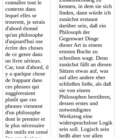
connaître tout le
kennen, in dem sie sich
contexte dans
finden, dann würde ich
lequel elles se
zunächst erstaunt
trouvent, je serais
darüber sein, daß ein
d'abord étonné
Philosoph der
qu'un philosophe
Gegenwart Dinge
d'aujourd'hui ose
dieser Art in einem
écrire des choses
ernsten Buche zu
de ce genre dans
schreiben wagt. Denn
un livre sérieux.
zunächst fällt an diesen
Car, tout d'abord, il
Sätzen etwas auf, was
y a quelque chose
auf alles andere eher
de frappant dans
schließen ließe, als daß
ces phrases qui
sie von einem
suggèreraient
Philosophen herrühren,
plutôt que ces
dessen erstes und
phrases viennent
notwendigstes
d'un philosophe
Werkzeug eine
dont le premier et
widerspruchslose Logik
le plus nécessaire
sein soll. Logisch sein
des outils est censé
heißt aber vor allen