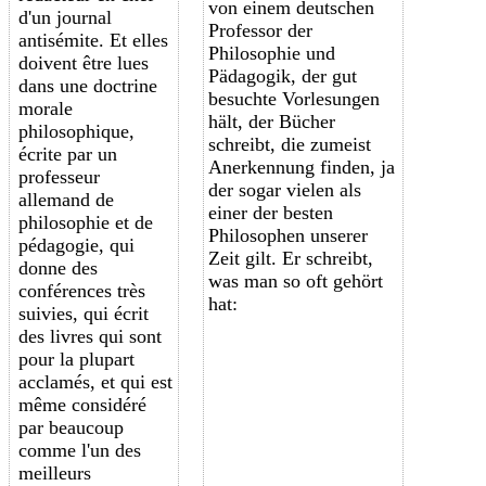
von einem deutschen
d'un journal
Professor der
antisémite. Et
elles
Philosophie und
doivent être lu
e
s
Pädagogik, der gut
dans une doctrine
besuchte Vorlesungen
morale
hält, der Bücher
philosophique,
schreibt, die zumeist
écrite par un
Anerkennung finden, ja
professeur
der sogar vielen als
allemand de
einer der besten
philosophie et de
Philosophen unserer
pédagogie, qui
Zeit gilt. Er schreibt,
donne des
was man so oft gehört
conférences très
hat:
suivies, qui écrit
des livres qui sont
pour la plupart
acclamés, et qui est
même considéré
par beaucoup
comme l'un des
meilleurs