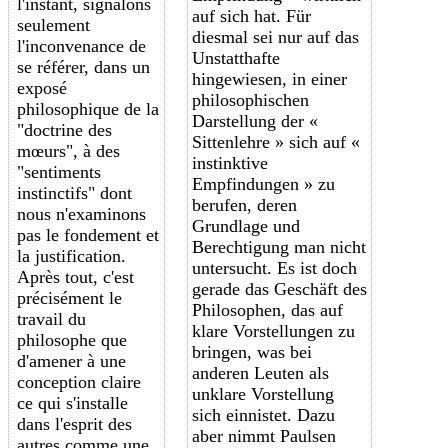
l'instant, signalons
auf sich hat. Für
seulement
diesmal sei nur auf das
l'inconvenance de
Unstatthafte
se référer, dans un
hingewiesen, in einer
exposé
philosophischen
philosophique de la
Darstellung der «
"doctrine des
Sittenlehre » sich auf «
mœurs", à des
instinktive
"sentiments
Empfindungen » zu
instinctifs" dont
berufen, deren
nous n'examinons
Grundlage und
pas le fondement et
Berechtigung man nicht
la justification.
untersucht. Es ist doch
Après tout, c'est
gerade das Geschäft des
précisément le
Philosophen, das auf
travail du
klare Vorstellungen zu
philosophe que
bringen, was bei
d'amener à une
anderen Leuten als
conception claire
unklare Vorstellung
ce qui s'installe
sich einnistet. Dazu
dans l'esprit des
aber nimmt Paulsen
autres comme une