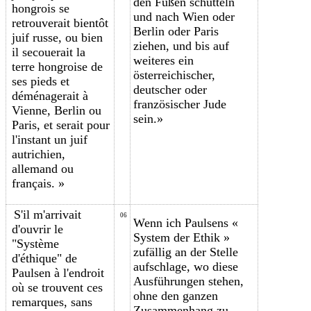
den Füßen schütteln
hongrois se
und nach Wien oder
retrouverait bientôt
Berlin oder Paris
juif russe, ou bien
ziehen, und bis auf
il secouerait la
weiteres ein
terre hongroise de
österreichischer,
ses pieds et
deutscher oder
déménagerait à
französischer Jude
Vienne, Berlin ou
sein.»
Paris, et serait pour
l'instant un juif
autrichien,
allemand ou
français. »
S'il m'arrivait
06
Wenn ich Paulsens «
d'ouvrir le
System der Ethik »
"Système
zufällig an der Stelle
d'éthique" de
aufschlage, wo diese
Paulsen à l'endroit
Ausführungen stehen,
où se trouvent ces
ohne den ganzen
remarques, sans
Zusammenhang zu