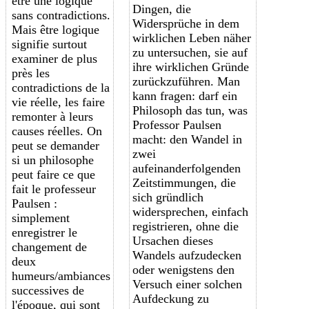
être une logique
Dingen, die
sans contradictions.
Widersprüche in dem
Mais être logique
wirklichen Leben näher
signifie surtout
zu untersuchen, sie auf
examiner de plus
ihre wirklichen Gründe
près les
zurückzuführen. Man
contradictions de la
kann fragen: darf ein
vie réelle, les faire
Philosoph das tun, was
remonter à leurs
Professor Paulsen
causes réelles. On
macht: den Wandel in
peut se demander
zwei
si un philosophe
aufeinanderfolgenden
peut faire ce que
Zeitstimmungen, die
fait le professeur
sich gründlich
Paulsen :
widersprechen, einfach
simplement
registrieren, ohne die
enregistrer le
Ursachen dieses
changement de
Wandels aufzudecken
deux
oder wenigstens den
humeurs/
ambiances
Versuch einer solchen
successives de
Aufdeckung zu
l'époque, qui sont