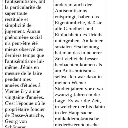
l'antisémitisme, ont
anderem auch der
la particularité de
Antisemitismus
saper toute
entspringt, haben das
rectitude et
Eigentümliche, daß sie
simplicité de
alle Geradheit und
jugement. Aucun
Einfachheit des Urteils
phénomène social
untergraben. An keiner
n'a peut-être été
sozialen Erscheinung
mieux observé ces
hat man das in neuerer
derniers temps que
Zeit vielleicht besser
l'antisémitisme lui-
beobachten können als
même. J'étais en
am Antisemitismus
mesure de le faire
selbst. Ich war dazu in
pendant mes
meinen Wiener
années d'études à
Studienjahren vor etwa
Vienne il y a une
zwanzig Jahren in der
vingtaine d'années.
Lage. Es war die Zeit,
C'est l'époque où le
in welcher der bis dahin
propriétaire foncier
in der Hauptsache
de Basse-Autriche,
radikaldemokratische
Georg von
niederösterreichische
Schönerer,