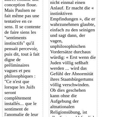
nicht einmal einen
conception floue.
Anlauf. Er macht die «
Mais Paulsen ne
instinktiven
fait même pas une
Empfindungen », die er
tentative en ce
wahrzunehmen glaubte,
sens. Il se contente
einfach zu den seinigen
de faire siens les
und sagt dann, der
"sentiments
vagen,
instinctifs" qu'il
unphilosophischen
pensait percevoir,
Vordersätze durchaus
puis dit, tout à fait
würdig: « Erst wenn die
digne de
Juden völlig seßhaft
préliminaires
werden ... wird das
vagues et peu
Gefühl der Abnormität
philosophiques :
ihres Staatsbürgertums
"Ce n'est que
völlig verschwinden.
lorsque les Juifs
Ob dies geschehen
seront
kann ohne die
complètement
Aufgebung der
installés... que le
altnationalen
sentiment de
Religionsübung, ist
l'anomalie de leur