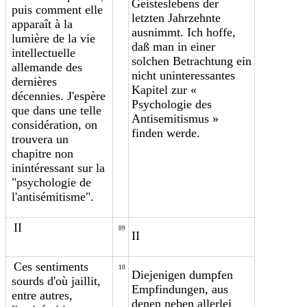
Geisteslebens der
puis comment elle
letzten Jahrzehnte
apparaît à la
ausnimmt. Ich hoffe,
lumière de la vie
daß man in einer
intellectuelle
solchen Betrachtung ein
allemande des
nicht uninteressantes
dernières
Kapitel zur «
décennies. J'espère
Psychologie des
que dans une telle
Antisemitismus »
considération, on
finden werde.
trouvera un
chapitre non
inintéressant sur la
"psychologie de
l'antisémitisme".
II
09
II
Ces sentiments
10
Diejenigen dumpfen
s
ourds
d'où jaillit,
Empfindungen, aus
entre autres,
denen neben allerlei