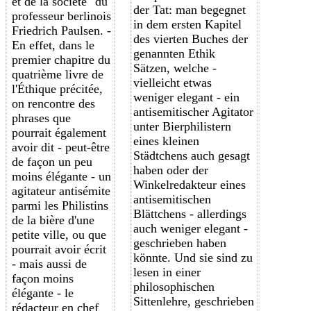
et de la société" du
der Tat: man begegnet
professeur berlinois
in dem ersten Kapitel
Friedrich Paulsen. -
des vierten Buches der
En effet, dans le
genannten Ethik
premier chapitre du
Sätzen, welche -
quatrième livre de
vielleicht etwas
l'Éthique précitée,
weniger elegant - ein
on rencontre des
antisemitischer Agitator
phrases que
unter Bierphilistern
pourrait également
eines kleinen
avoir dit - peut-être
Städtchens auch gesagt
de façon un peu
haben oder der
moins élégante - un
Winkelredakteur eines
agitateur antisémite
antisemitischen
parmi les Philistins
Blättchens - allerdings
de la bière d'une
auch weniger elegant -
petite ville, ou que
geschrieben haben
pourrait avoir écrit
könnte. Und sie sind zu
- mais aussi de
lesen in einer
façon moins
philosophischen
élégante - le
Sittenlehre, geschrieben
rédacteur en chef