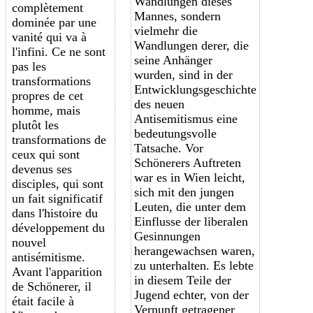
Wandlungen dieses
complètement
Mannes, sondern
dominée par une
vielmehr die
vanité qui va à
Wandlungen derer, die
l'infini. Ce ne sont
seine Anhänger
pas les
wurden, sind in der
transformations
Entwicklungsgeschichte
propres de cet
des neuen
homme, mais
Antisemitismus eine
plutôt les
bedeutungsvolle
transformations de
Tatsache. Vor
ceux qui sont
Schönerers Auftreten
devenus ses
war es in Wien leicht,
disciples, qui sont
sich mit den jungen
un fait significatif
Leuten, die unter dem
dans l'histoire du
Einflusse der liberalen
développement du
Gesinnungen
nouvel
herangewachsen waren,
antisémitisme.
zu unterhalten. Es lebte
Avant l'apparition
in diesem Teile der
de Schönerer, il
Jugend echter, von der
était facile à
Vernunft getragener