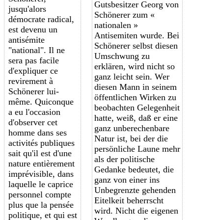
Gutsbesitzer Georg von
jusqu'alors
Schönerer zum «
démocrate radical,
nationalen »
est devenu un
Antisemiten wurde. Bei
antisémite
Schönerer selbst diesen
"national". Il ne
Umschwung zu
sera pas facile
erklären, wird nicht so
d'expliquer ce
ganz leicht sein. Wer
r
evirement
à
diesen Mann in seinem
Schönerer lui-
öffentlichen Wirken zu
même. Quiconque
beobachten Gelegenheit
a eu l'occasion
hatte, weiß, daß er eine
d'observer cet
ganz unberechenbare
homme dans ses
Natur ist, bei der die
activités publiques
persönliche Laune mehr
sait qu'il est d'une
als der politische
nature entièrement
Gedanke bedeutet, die
imprévisible, dans
ganz von einer ins
laquelle le caprice
Unbegrenzte gehenden
personnel compte
Eitelkeit beherrscht
plus que la pensée
wird. Nicht die eigenen
politique, et qui est