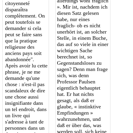
allerdings wohl fraglich
citoyenneté
». Mir ist, nachdem ich
disparaîtra
diesen Satz gelesen
complètement. On
habe, nur eines
peut toutefois se
fraglich- ob es nicht
demander si cela
unerhört ist, an solcher
peut se faire sans
Stelle, in einem Buche,
que la pratique
das auf so viele in einer
religieuse des
wichtigen Sache
anciens pays soit
berechnet ist, so
abandonnée".
Gegenstandsloses zu
Après avoir lu cette
sagen? Denn man frage
phrase, je ne me
sich, was denn
demande qu'une
Professor Paulsen
chose : n'est-il pas
eigentlich behauptet
scandaleux de dire
hat. Er hat nichts
une chose aussi
gesagt, als daß er
insignifiante dans
glaube, « instinktive
un tel endroit, dans
Empfindungen »
un livre qui
wahrzunehmen, und
s'adresse à tant de
daß er über das, was
personnes dans un
werden soll, sich keine