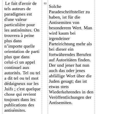
Le fait d'avoir de
03
Solche
tels auteurs de
Paradeschriftsteller zu
paradigmes est
haben, ist für die
d'une valeur
Antisemiten von
particulière pour
besonderem Wert. Man
les antisémites. On
wird kaum bei
trouvera à
peine
irgendeiner
plus dans
Parteirichtung mehr als
n’
importe quelle
bei dieser ein
orientation de
parti
fortwährendes Berufen
p
lus que
dans
auf Autoritäten finden.
celui-ci un a
ppel
Der und jener hat nun
continuel
aux
auch das oder jenes
autorités. Tel ou tel
abfällige Wort über die
a dit tel ou tel mot
Juden gesagt; das ist
d
édaigneux
sur les
etwas stets
Juifs ; c'est quelque
Wiederkehrendes in den
chose qui revient
Veröffentlichungen der
toujours dans les
Antisemiten.
publications des
antisémites.