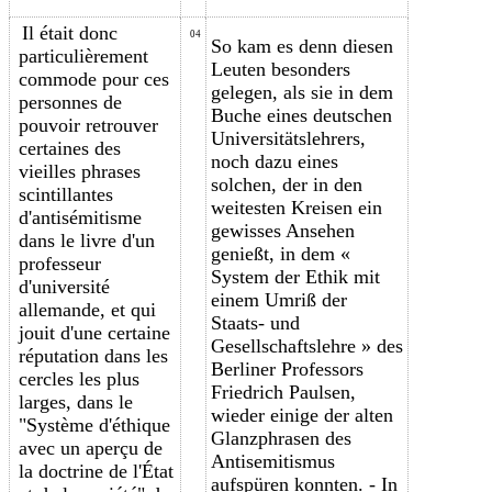
Il était donc
04
So kam es denn diesen
particulièrement
Leuten besonders
commode pour ces
gelegen, als sie in dem
personnes de
Buche eines deutschen
pouvoir retrouver
Universitätslehrers,
certaines des
noch dazu eines
vieilles phrases
solchen, der in den
scintillantes
weitesten Kreisen ein
d'antisémitisme
gewisses Ansehen
dans le livre d'un
genießt, in dem «
professeur
System der Ethik mit
d'université
einem Umriß der
allemande, et qui
Staats- und
jouit d'une certaine
Gesellschaftslehre » des
réputation dans les
Berliner Professors
cercles les plus
Friedrich Paulsen,
larges, dans le
wieder einige der alten
"Système d'éthique
Glanzphrasen des
avec un aperçu de
Antisemitismus
la doctrine de l'État
aufspüren konnten. - In