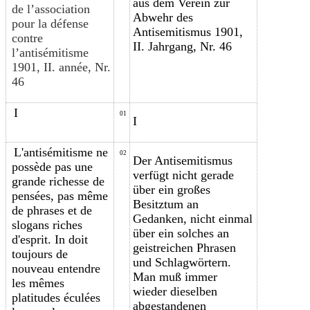
aus dem Verein zur
de l’association
Abwehr des
pour la défense
Antisemitismus 1901,
contre
II. Jahrgang, Nr. 46
l’antisémitisme
1901, II. année, Nr.
46
I
01
I
L'antisémitisme ne
02
Der Antisemitismus
possède pas une
verfügt nicht gerade
grande richesse d
e
über ein großes
pensées
, pas même
Besitztum an
de phrases
et de
Gedanken, nicht einmal
slogans riches
über ein solches an
d'esprit. I
n doit
geistreichen Phrasen
toujours de
und Schlagwörtern.
nouveau
entendre
Man muß immer
les mêmes
wieder dieselben
platitudes éculées
abgestandenen