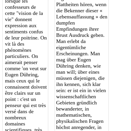
lorsque les
Plattheiten hören, wenn
c
onfesseurs
de
die Bekenner dieser «
cette "vision de la
Lebensauffassung » den
vie" d
onnent
dumpfen
expression
a
ux
Empfindungen ihrer
sentiments c
onfus
Brust Ausdruck geben.
de leur
poitrine
. On
Man erlebt da
v
it là
des
eigentümliche
phénomènes
Erscheinungen. Man
particuliers. On
mag über Eugen
a
imerait
penser
Dühring denken, wie
c
omme
'on veut
sur
man will; über eines
Eugen Dühring,
müssen diejenigen, die
mais ceux qui le
ihn kennen, sich klar
connaissent doivent
sein: er ist ein in vielen
être clairs sur un
wissenschaftlichen
point : c'est un
Gebieten gründlich
penseur qui est très
bewanderter, in
versé dans de
mathematischen,
nombreux
physikalischen Fragen
domaines
höchst anregender, in
scientifiques, très