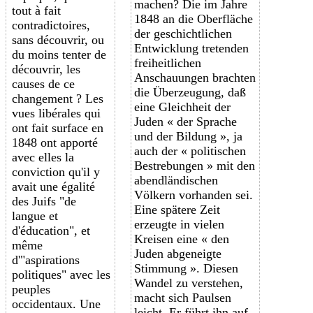
machen? Die im Jahre
tout à fait
1848 an die Oberfläche
contradictoires,
der geschichtlichen
sans découvrir, ou
Entwicklung tretenden
du moins tenter de
freiheitlichen
découvrir, les
Anschauungen brachten
causes de ce
die Überzeugung, daß
changement ? Les
eine Gleichheit der
vues libérales qui
Juden « der Sprache
ont fait surface en
und der Bildung », ja
1848 ont apporté
auch der « politischen
avec elles la
Bestrebungen » mit den
conviction qu'il y
abendländischen
avait une égalité
Völkern vorhanden sei.
des Juifs "de
Eine spätere Zeit
langue et
erzeugte in vielen
d'éducation", et
Kreisen eine « den
même
Juden abgeneigte
d'"aspirations
Stimmung ». Diesen
politiques" avec les
Wandel zu verstehen,
peuples
macht sich Paulsen
occidentaux. Une
leicht. Er führt ihn auf