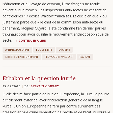
l'éducation et du lavage de cerveau, l'Etat français ne recule
devant aucun moyen. Ses inspecteurs anti-sectes ne cessent de
contrôler les 17 écoles Waldorf françaises. Et ceci bien que – ou
justement parce que – le chef de la commission anti-secte du
parlement, Jacques Guyard, a été condamné l'an dernier par les
tribunaux pour avoir qualifié le mouvement anthroposophique de
secte.
CONTINUER À LIRE
ANTHROPOSOPHIE
ECOLE LIBRE
LAÏCISME
LIBERTÉ D'ENSEIGNEMENT
PÉDAGOGIE WALDORF
RACISME
Erbakan et la question kurde
25.07.2000
DE:
SYLVAIN COIPLET
Si elle désire faire partie de l'Union Européenne, la Turquie pourra
difficilement éviter de lever l'interdiction générale de la langue
kurde. L'Union Européenne ne fera par contre sûrement pas
pression en vue d'une séparation de l'école et de l'état, puisqu'elle