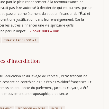
une part le plein renoncement à la reconnaissance de
rait pas être autorisé à décider de qui est ou n’est pas un
t se passer complètement du soutien financier de l’État et
ient une justification dans leur enseignement. Car la
er les autres à financer une vie spirituelle qu’ils
ancée par un impôt.
CONTINUER À LIRE
TRIARTICULATION SOCIALE
es d'interdiction
 l'éducation et du lavage de cerveau, l'Etat français ne
 cessent de contrôler les 17 écoles Waldorf françaises. Et
ommission anti-secte du parlement, Jacques Guyard, a été
fié le mouvement anthroposophique de secte.
IGNEMENT
PÉDAGOGIE WALDORF
RACISME