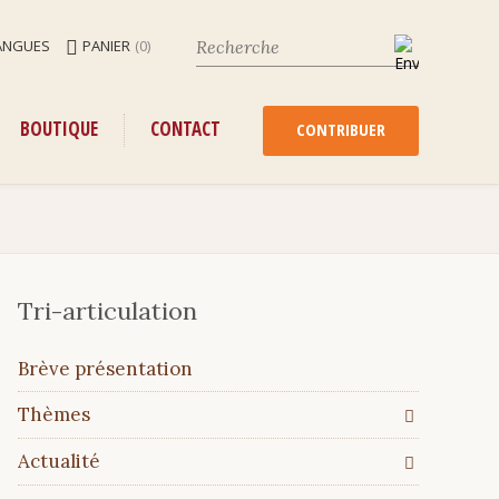
ANGUES
PANIER
(0)
ENU
ALLER
BOUTIQUE
CONTACT
AU
CONTRIBUER
CONTENU
Tri-articulation
Aller
Brève présentation
au
contenu
Thèmes
Actualité