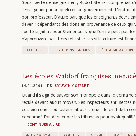
Sous liberté d’enseignement, Rudolf Steiner comprenait d’
l’enseignant par un quelconque gouvernement. L’état ne dev
bon professeur. D’autre part que les enseignants devraien
devenir dépendants des dons en provenance de ceux qui vo
liberté signifiait pour Steiner aussi que l’on ne peut pas forc
n’approuvent pas. Hors tel est le cas si la culture est fin
ECOLE LIBRE
LIBERTÉ D'ENSEIGNEMENT
PÉDAGOGIE WALDORF
Les écoles Waldorf françaises menacé
14.01.2001
DE:
SYLVAIN COIPLET
Quand il s'agit de sauver son monopole dans le domaine de
recule devant aucun moyen. Ses inspecteurs anti-sectes ne
ceci bien que – ou justement parce que – le chef de la c
condamné l'an dernier par les tribunaux pour avoir quali
CONTINUER À LIRE
ANTHROPOSOPHIE
ECOLE LIBRE
LAÏCISME
LIBERTÉ D'ENSE