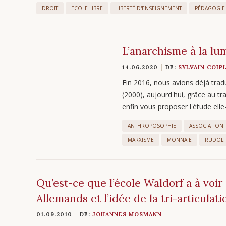
DROIT
ECOLE LIBRE
LIBERTÉ D'ENSEIGNEMENT
PÉDAGOGIE
L’anarchisme à la lum
14.06.2020
DE:
SYLVAIN COIP
Fin 2016, nous avions déjà trad
(2000), aujourd'hui, grâce au t
enfin vous proposer l'étude e
ANTHROPOSOPHIE
ASSOCIATION
MARXISME
MONNAIE
RUDOLF
Qu’est-ce que l’école Waldorf a à voir
Allemands et l’idée de la tri-articulati
01.09.2010
DE:
JOHANNES MOSMANN