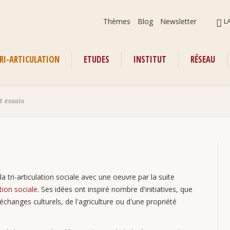
Aller
ALLER
Thèmes
Blog
Newsletter
L
au
AU
contenu
CONT
RI-ARTICULATION
ETUDES
INSTITUT
RÉSEAU
enu
t essais
 tri-articulation sociale avec une oeuvre par la suite
ion sociale
. Ses idées ont inspiré nombre d'initiatives, que
changes culturels, de l'agriculture ou d'une propriété