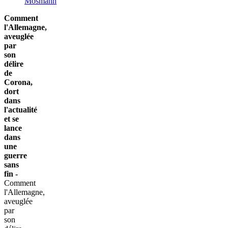
Mosmann
Comment
l'Allemagne,
aveuglée
par
son
délire
de
Corona,
dort
dans
l'actualité
et se
lance
dans
une
guerre
sans
fin -
Comment
l'Allemagne,
aveuglée
par
son