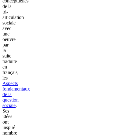
conceptuelles
de la
tri-
articulation
sociale
avec
une
oeuvre
par
la
suite
traduite
en
français,
les
Aspects
fondamentaux
de la
question
sociale
.
Ses
idées
ont
inspiré
nombre