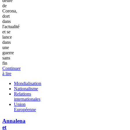
délire
de
Corona,
dort
dans
l'actualité
et se
lance
dans
une
guerre
sans
fin
Continuer
à lire
Mondialisation
Nationalisme
Relations
internationales
Union
Européenne
Annalena
et