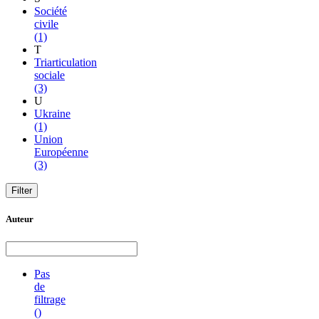
Société
civile
(1)
T
Triarticulation
sociale
(3)
U
Ukraine
(1)
Union
Européenne
(3)
Auteur
Pas
de
filtrage
()