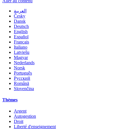
Aller au contenu
العربية
Česky
Dansk
Deutsch
English
Español
Français
Italiano
Latviešu
Magyar
Nederlands
Norsk
Português
Русский
Română
Slovenčina
Thèmes
Argent
Autogestion
Droit
Liberté d'enseignement