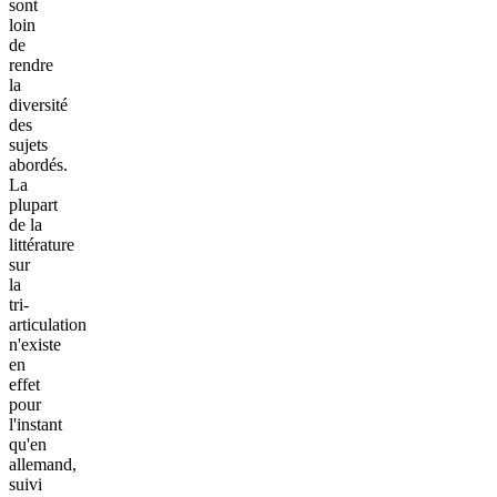
sont
loin
de
rendre
la
diversité
des
sujets
abordés.
La
plupart
de la
littérature
sur
la
tri-
articulation
n'existe
en
effet
pour
l'instant
qu'en
allemand,
suivi