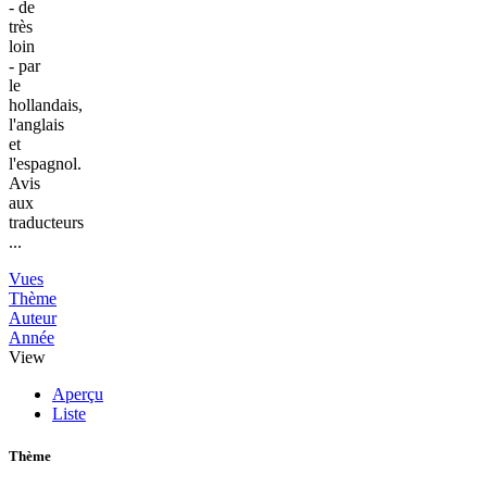
- de
très
loin
- par
le
hollandais,
l'anglais
et
l'espagnol.
Avis
aux
traducteurs
...
Vues
Thème
Auteur
Année
View
Aperçu
Liste
Thème