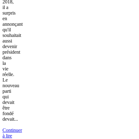
2018,
il a
surpris
en
annonçant
qu'il
souhaitait
aussi
devenir
président
dans
la
vie
réelle.
Le
nouveau
parti
qui
devait
être
fondé
devait...
Continuer
à lire