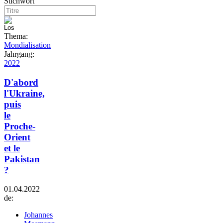
Stichwort
Thema:
Mondialisation
Jahrgang:
2022
D'abord
l'Ukraine,
puis
le
Proche-
Orient
et le
Pakistan
?
01.04.2022
de:
Johannes