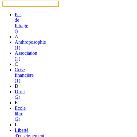
Pas
de
filtrage
()
A
Anthroposophie
(1)
Association
(2)
C
Crise
financière
(1)
D
Droit
(2)
E
Ecole
libre
(2)
L
Liberté
d'enseignement