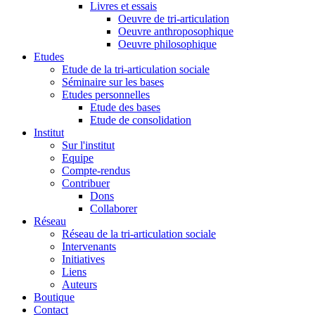
Livres et essais
Oeuvre de tri-articulation
Oeuvre anthroposophique
Oeuvre philosophique
Etudes
Etude de la tri-articulation sociale
Séminaire sur les bases
Etudes personnelles
Etude des bases
Etude de consolidation
Institut
Sur l'institut
Equipe
Compte-rendus
Contribuer
Dons
Collaborer
Réseau
Réseau de la tri-articulation sociale
Intervenants
Initiatives
Liens
Auteurs
Boutique
Contact