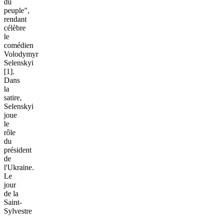
du
peuple",
rendant
célèbre
le
comédien
Volodymyr
Selenskyi
[1].
Dans
la
satire,
Selenskyi
joue
le
rôle
du
président
de
l'Ukraine.
Le
jour
de la
Saint-
Sylvestre