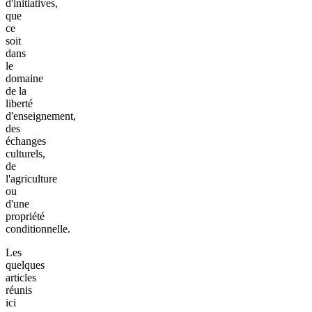
d'initiatives,
que
ce
soit
dans
le
domaine
de la
liberté
d'enseignement,
des
échanges
culturels,
de
l'agriculture
ou
d'une
propriété
conditionnelle.
Les
quelques
articles
réunis
ici