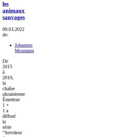
les
animaux
sauvages
09.03.2022
de:
Johannes
Mosmann
De
2015
à
2019,
la
chaîne
ukrainienne
Émetteur
1 +
1 a
diffusé
la
série
"Serviteur