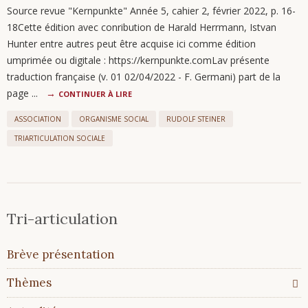
Source revue "Kernpunkte" Année 5, cahier 2, février 2022, p. 16-
18Cette édition avec conribution de Harald Herrmann, Istvan
Hunter entre autres peut être acquise ici comme édition
umprimée ou digitale : https://kernpunkte.comLav présente
traduction française (v. 01 02/04/2022 - F. Germani) part de la
page ...
CONTINUER À LIRE
ASSOCIATION
ORGANISME SOCIAL
RUDOLF STEINER
TRIARTICULATION SOCIALE
Tri-articulation
Aller
Brève présentation
au
contenu
Thèmes