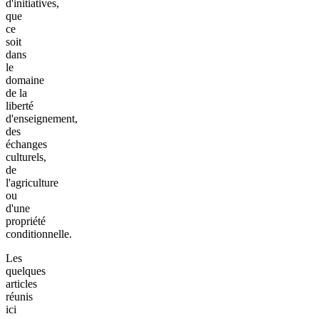
d'initiatives,
que
ce
soit
dans
le
domaine
de la
liberté
d'enseignement,
des
échanges
culturels,
de
l'agriculture
ou
d'une
propriété
conditionnelle.
Les
quelques
articles
réunis
ici