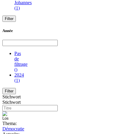
Johannes
(1)
Année
Pas
de
filtrage
()
2024
(1)
Stichwort
Stichwort
Thema:
Démocratie