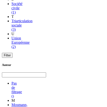
Société
civile
(1)
T
Triarticulation
sociale
(3)
U
Union
Européenne
(2)
Auteur
Pas
de
filtrage
()
M
Mosmann,