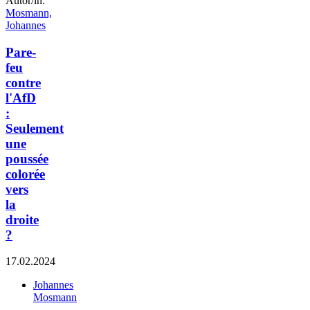
Autor/in:
Mosmann,
Johannes
Pare-
feu
contre
l'AfD
:
Seulement
une
poussée
colorée
vers
la
droite
?
17.02.2024
Johannes
Mosmann