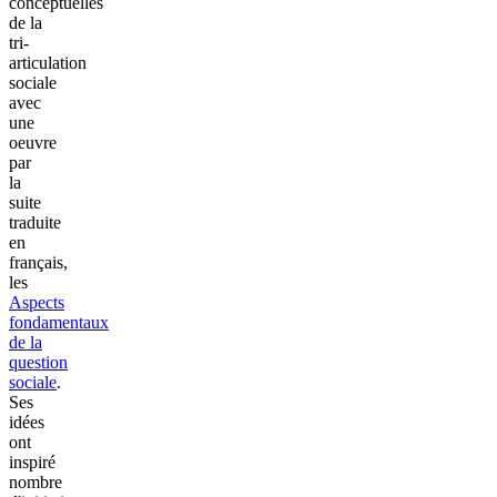
conceptuelles
de la
tri-
articulation
sociale
avec
une
oeuvre
par
la
suite
traduite
en
français,
les
Aspects
fondamentaux
de la
question
sociale
.
Ses
idées
ont
inspiré
nombre