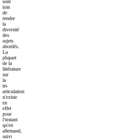
sont
loin
de
rendre
la
diversité
des
sujets
abordés.
La
plupart
de la
littérature
sur
la
tri-
articulation
n'existe
en
effet
pour
l'instant
qu'en
allemand,
suivi