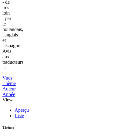
- de
très
loin
- par
le
hollandais,
l'anglais
et
l'espagnol.
Avis
aux
traducteurs
...
Vues
Thème
Auteur
Année
View
Aperçu
Liste
Thème