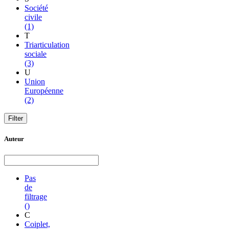
Société
civile
(1)
T
Triarticulation
sociale
(3)
U
Union
Européenne
(2)
Auteur
Pas
de
filtrage
()
C
Coiplet,