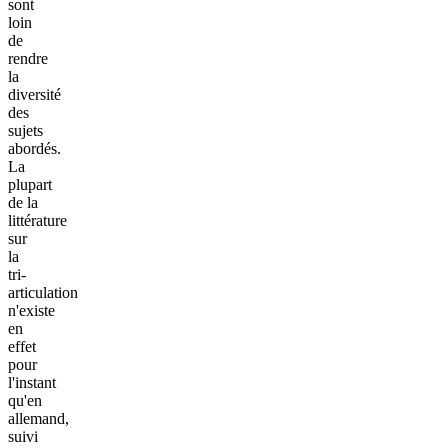
sont
loin
de
rendre
la
diversité
des
sujets
abordés.
La
plupart
de la
littérature
sur
la
tri-
articulation
n'existe
en
effet
pour
l'instant
qu'en
allemand,
suivi