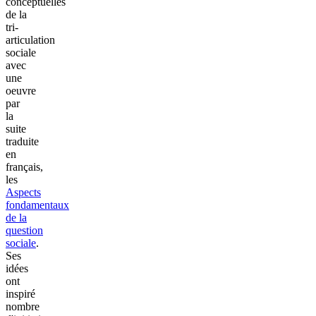
conceptuelles
de la
tri-
articulation
sociale
avec
une
oeuvre
par
la
suite
traduite
en
français,
les
Aspects
fondamentaux
de la
question
sociale
.
Ses
idées
ont
inspiré
nombre