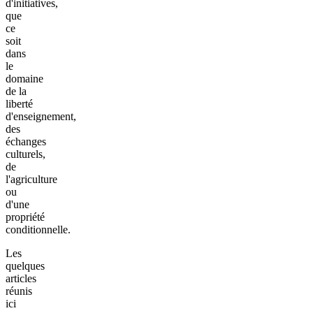
d'initiatives,
que
ce
soit
dans
le
domaine
de la
liberté
d'enseignement,
des
échanges
culturels,
de
l'agriculture
ou
d'une
propriété
conditionnelle.
Les
quelques
articles
réunis
ici