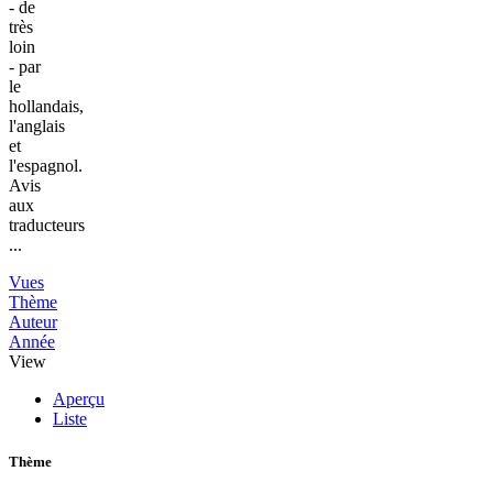
- de
très
loin
- par
le
hollandais,
l'anglais
et
l'espagnol.
Avis
aux
traducteurs
...
Vues
Thème
Auteur
Année
View
Aperçu
Liste
Thème