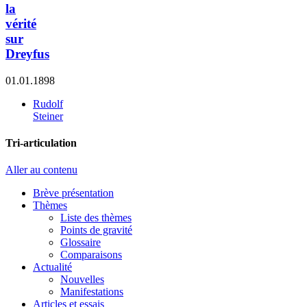
la
vérité
sur
Dreyfus
01.01.1898
Rudolf
Steiner
Tri-articulation
Aller au contenu
Brève présentation
Thèmes
Liste des thèmes
Points de gravité
Glossaire
Comparaisons
Actualité
Nouvelles
Manifestations
Articles et essais