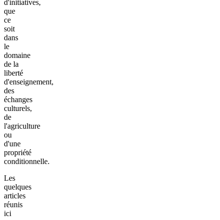
d'initiatives,
que
ce
soit
dans
le
domaine
de la
liberté
d'enseignement,
des
échanges
culturels,
de
l'agriculture
ou
d'une
propriété
conditionnelle.
Les
quelques
articles
réunis
ici