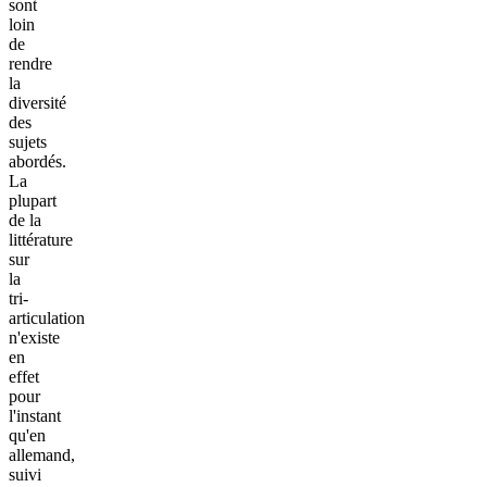
sont
loin
de
rendre
la
diversité
des
sujets
abordés.
La
plupart
de la
littérature
sur
la
tri-
articulation
n'existe
en
effet
pour
l'instant
qu'en
allemand,
suivi