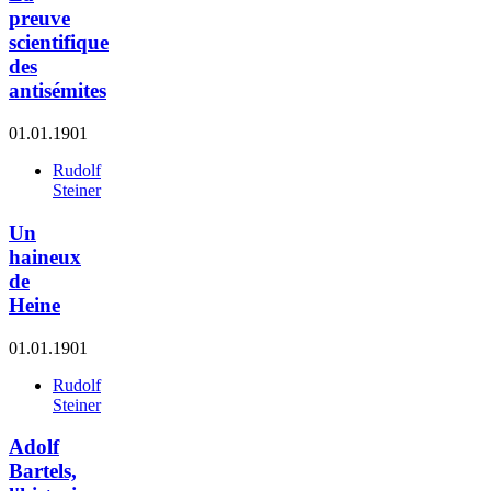
preuve
scientifique
des
antisémites
01.01.1901
Rudolf
Steiner
Un
haineux
de
Heine
01.01.1901
Rudolf
Steiner
Adolf
Bartels,