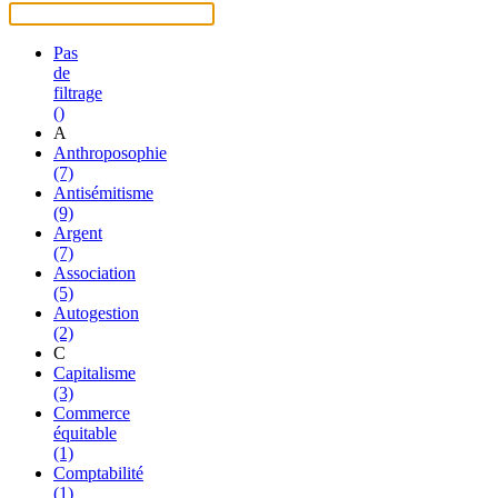
Pas
de
filtrage
()
A
Anthroposophie
(7)
Antisémitisme
(9)
Argent
(7)
Association
(5)
Autogestion
(2)
C
Capitalisme
(3)
Commerce
équitable
(1)
Comptabilité
(1)