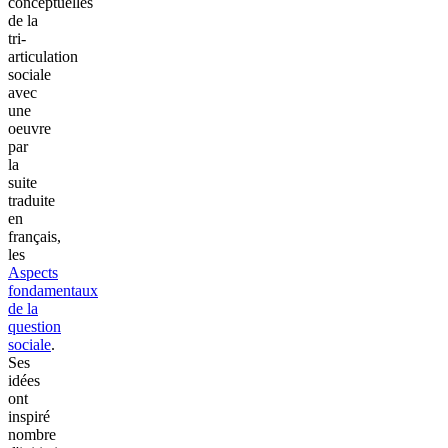
conceptuelles
de la
tri-
articulation
sociale
avec
une
oeuvre
par
la
suite
traduite
en
français,
les
Aspects
fondamentaux
de la
question
sociale
.
Ses
idées
ont
inspiré
nombre