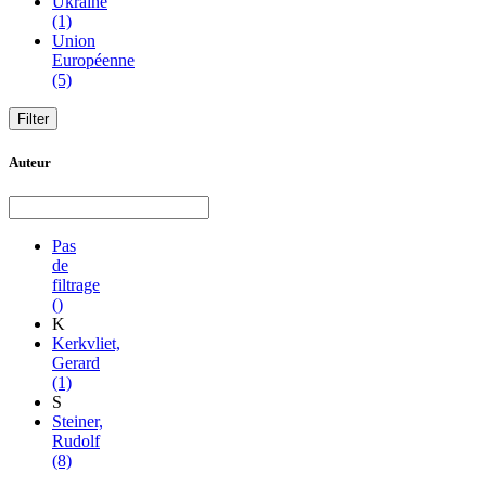
Ukraine
(1)
Union
Européenne
(5)
Auteur
Pas
de
filtrage
()
K
Kerkvliet,
Gerard
(1)
S
Steiner,
Rudolf
(8)