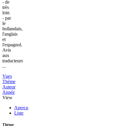
- de
très
loin
- par
le
hollandais,
l'anglais
et
l'espagnol.
Avis
aux
traducteurs
...
Vues
Thème
Auteur
Année
View
Aperçu
Liste
Thème