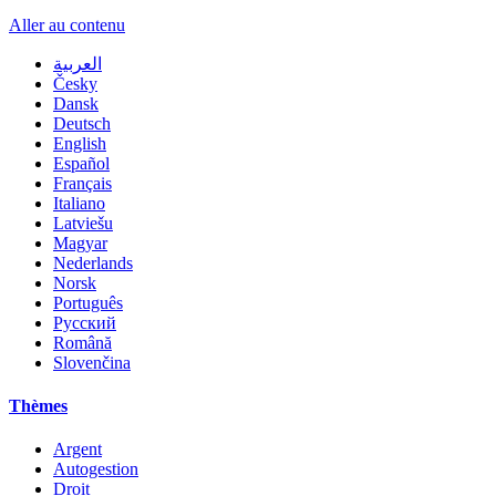
Aller au contenu
العربية
Česky
Dansk
Deutsch
English
Español
Français
Italiano
Latviešu
Magyar
Nederlands
Norsk
Português
Русский
Română
Slovenčina
Thèmes
Argent
Autogestion
Droit