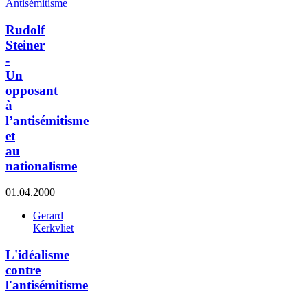
Antisémitisme
Rudolf
Steiner
-
Un
opposant
à
l’antisémitisme
et
au
nationalisme
01.04.2000
Gerard
Kerkvliet
L'idéalisme
contre
l'antisémitisme