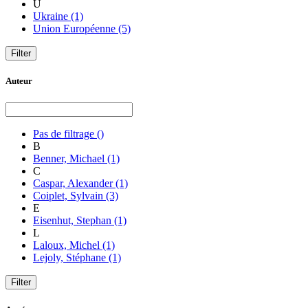
U
Ukraine
(1)
Union Européenne
(5)
Auteur
Pas de filtrage
()
B
Benner, Michael
(1)
C
Caspar, Alexander
(1)
Coiplet, Sylvain
(3)
E
Eisenhut, Stephan
(1)
L
Laloux, Michel
(1)
Lejoly, Stéphane
(1)