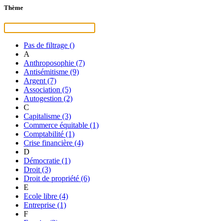
Thème
Pas de filtrage
()
A
Anthroposophie
(7)
Antisémitisme
(9)
Argent
(7)
Association
(5)
Autogestion
(2)
C
Capitalisme
(3)
Commerce équitable
(1)
Comptabilité
(1)
Crise financière
(4)
D
Démocratie
(1)
Droit
(3)
Droit de propriété
(6)
E
Ecole libre
(4)
Entreprise
(1)
F