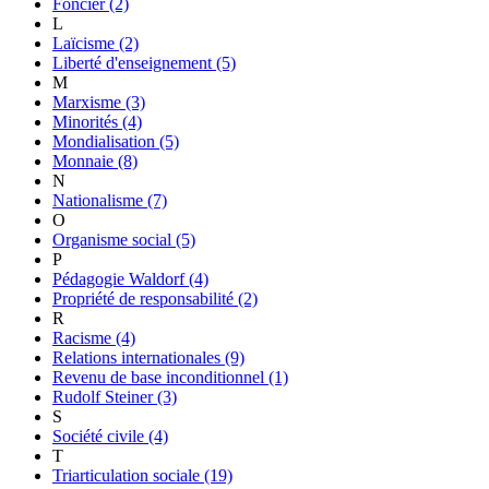
Foncier
(2)
L
Laïcisme
(2)
Liberté d'enseignement
(5)
M
Marxisme
(3)
Minorités
(4)
Mondialisation
(5)
Monnaie
(8)
N
Nationalisme
(7)
O
Organisme social
(5)
P
Pédagogie Waldorf
(4)
Propriété de responsabilité
(2)
R
Racisme
(4)
Relations internationales
(9)
Revenu de base inconditionnel
(1)
Rudolf Steiner
(3)
S
Société civile
(4)
T
Triarticulation sociale
(19)