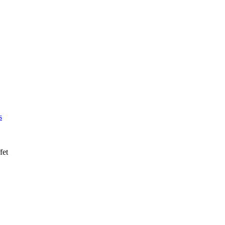
s
fet