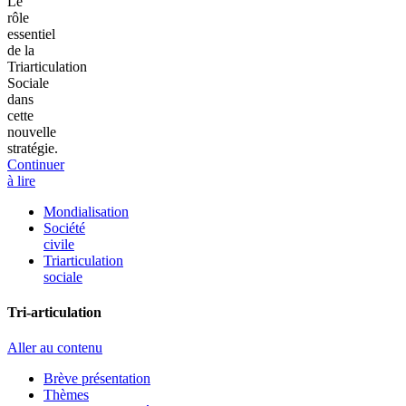
Le
rôle
essentiel
de la
Triarticulation
Sociale
dans
cette
nouvelle
stratégie.
Continuer
à lire
Mondialisation
Société
civile
Triarticulation
sociale
Tri-articulation
Aller au contenu
Brève présentation
Thèmes