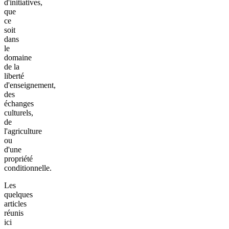
d'initiatives,
que
ce
soit
dans
le
domaine
de la
liberté
d'enseignement,
des
échanges
culturels,
de
l'agriculture
ou
d'une
propriété
conditionnelle.
Les
quelques
articles
réunis
ici