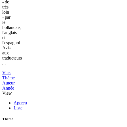
- de
très
loin
- par
le
hollandais,
l'anglais
et
l'espagnol.
Avis
aux
traducteurs
...
Vues
Thème
Auteur
Année
View
Aperçu
Liste
Thème