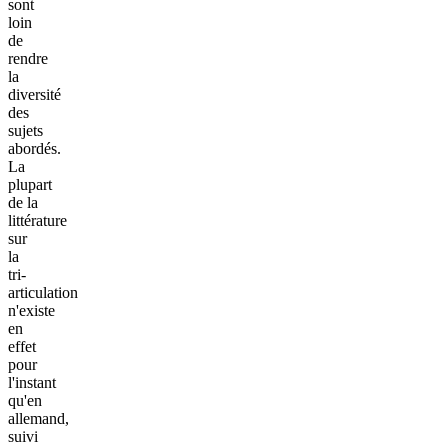
sont
loin
de
rendre
la
diversité
des
sujets
abordés.
La
plupart
de la
littérature
sur
la
tri-
articulation
n'existe
en
effet
pour
l'instant
qu'en
allemand,
suivi