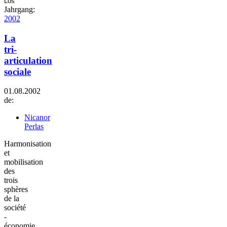
Jahrgang:
2002
La
tri-
articulation
sociale
01.08.2002
de:
Nicanor
Perlas
Harmonisation
et
mobilisation
des
trois
sphères
de la
société
-
économie,