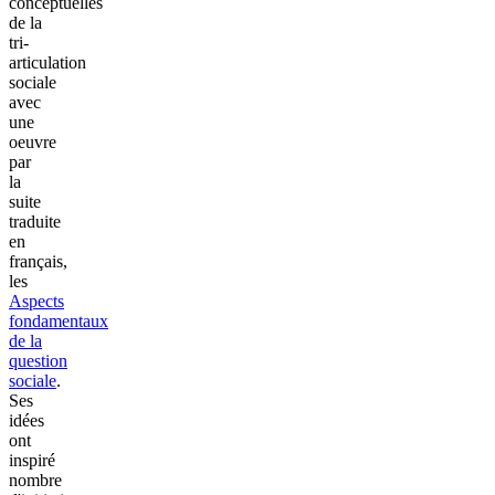
conceptuelles
de la
tri-
articulation
sociale
avec
une
oeuvre
par
la
suite
traduite
en
français,
les
Aspects
fondamentaux
de la
question
sociale
.
Ses
idées
ont
inspiré
nombre