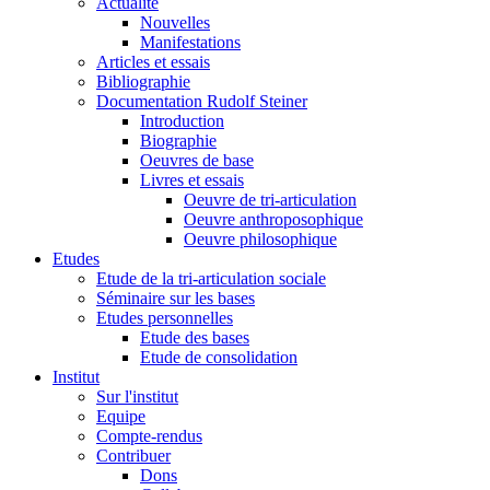
Actualité
Nouvelles
Manifestations
Articles et essais
Bibliographie
Documentation Rudolf Steiner
Introduction
Biographie
Oeuvres de base
Livres et essais
Oeuvre de tri-articulation
Oeuvre anthroposophique
Oeuvre philosophique
Etudes
Etude de la tri-articulation sociale
Séminaire sur les bases
Etudes personnelles
Etude des bases
Etude de consolidation
Institut
Sur l'institut
Equipe
Compte-rendus
Contribuer
Dons