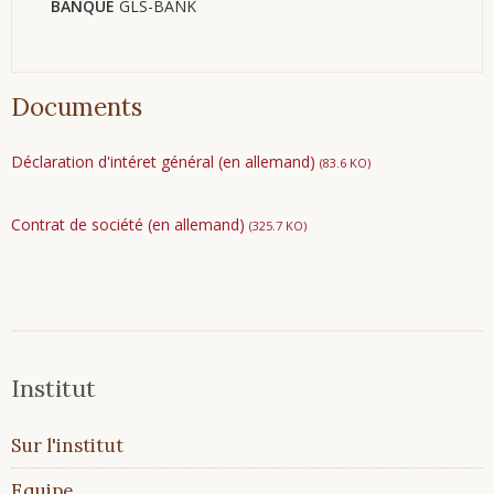
BANQUE
GLS-BANK
Documents
Déclaration d'intéret général (en allemand)
(83.6 KO)
Contrat de société (en allemand)
(325.7 KO)
Institut
Aller
Sur l'institut
au
contenu
Equipe