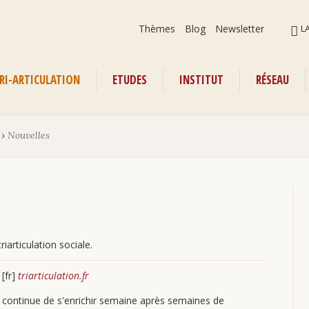
Aller
ALLER
Thèmes
Blog
Newsletter
L
au
AU
contenu
CONT
RI-ARTICULATION
ETUDES
INSTITUT
RÉSEAU
enu
›
Nouvelles
iarticulation sociale.
[fr]
triarticulation.fr
continue de s'enrichir semaine après semaines de