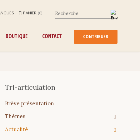
ANGUES
PANIER
(0)
ENU
ALLER
BOUTIQUE
CONTACT
AU
CONTRIBUER
CONTENU
Tri-articulation
Aller
Brève présentation
au
contenu
Thèmes
Actualité