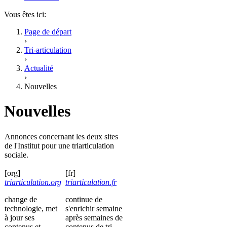
Vous êtes ici:
Page de départ
›
Tri-articulation
›
Actualité
›
Nouvelles
Nouvelles
Annonces concernant les deux sites
de l'Institut pour une triarticulation
sociale.
[org]
[fr]
triarticulation.org
triarticulation.fr
change de
continue de
technologie, met
s'enrichir semaine
à jour ses
après semaines de
contenus et
contenus de tri-