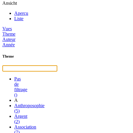
Ansicht
Aperçu
Liste
Vues
Theme
Auteur
Année
Theme
Pas
de
filtrage
()
A
Anthroposophie
(5)
Argent
(2)
Association
(7)