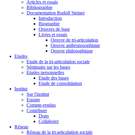
Articles et essais
Bibliographie
Documentation Rudolf Steiner
Introduction
Biographie
Oeuvres de base
Livres et essais
Oeuvre de tri-articulation
Oeuvre anthroposophique
Oeuvre philosophique
Etudes
Etude de la tri-articulation sociale
Séminaire sur les bases
Etudes personnelles
Etude des bases
Etude de consolidation
Institut
Sur l'institut
Equipe
Compte-rendus
Contribuer
Dons
Collaborer
Réseau
Réseau de la tri-articulation sociale