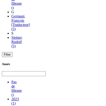
filtrage
()
G
Germani,
François
[Traducteur]
(5)
S
Steiner,
Rudolf
(5)
Année
Pas
de
filtrage
()
2023
(1)