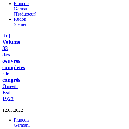
François
Germani
[Traducteur]
,
Rudolf
Steiner
[fr]
Volume
83
des
oeuvres
complètes
: le
congrès
Ouest-
Est
1922
12.03.2022
François
Germani