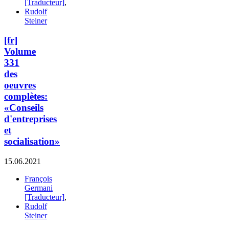
[Traducteur]
,
Rudolf
Steiner
[fr]
Volume
331
des
oeuvres
complètes:
«Conseils
d'entreprises
et
socialisation»
15.06.2021
François
Germani
[Traducteur]
,
Rudolf
Steiner