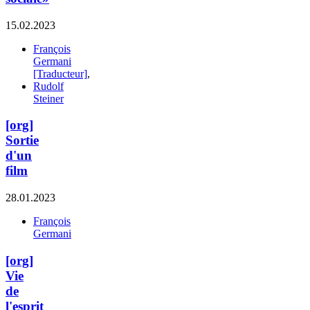
15.02.2023
François
Germani
[Traducteur]
,
Rudolf
Steiner
[org]
Sortie
d'un
film
28.01.2023
François
Germani
[org]
Vie
de
l'esprit