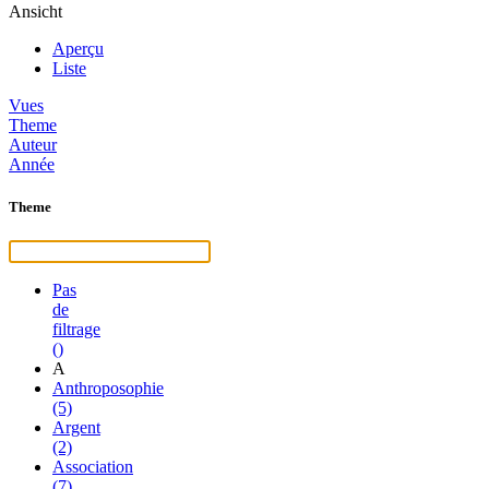
Ansicht
Aperçu
Liste
Vues
Theme
Auteur
Année
Theme
Pas
de
filtrage
()
A
Anthroposophie
(5)
Argent
(2)
Association
(7)