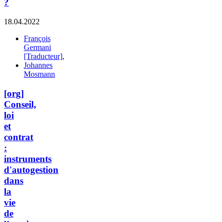
?
18.04.2022
François
Germani
[Traducteur]
,
Johannes
Mosmann
[org]
Conseil,
loi
et
contrat
:
instruments
d'autogestion
dans
la
vie
de