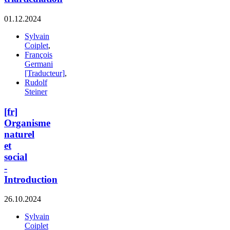
01.12.2024
Sylvain
Coiplet
,
François
Germani
[Traducteur]
,
Rudolf
Steiner
[fr]
Organisme
naturel
et
social
-
Introduction
26.10.2024
Sylvain
Coiplet