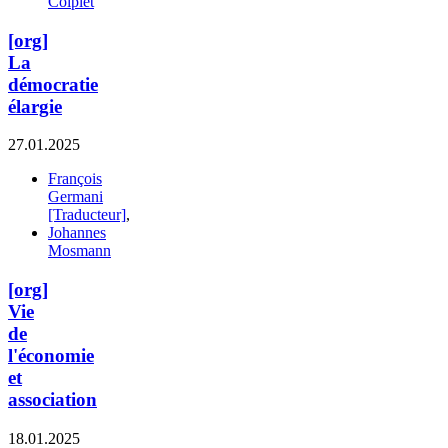
Coiplet
[org]
La
démocratie
élargie
27.01.2025
François
Germani
[Traducteur]
,
Johannes
Mosmann
[org]
Vie
de
l'économie
et
association
18.01.2025