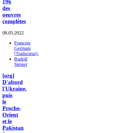
196
des
oeuvres
complètes
08.05.2022
François
Germani
[Traducteur]
,
Rudolf
Steiner
[org]
D'abord
l'Ukraine,
puis
le
Proche-
Orient
et le
Pakistan