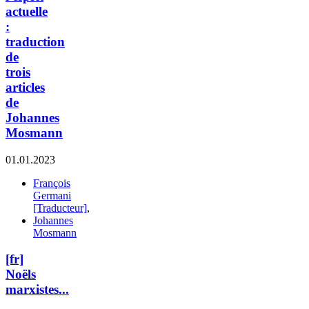
actuelle
:
traduction
de
trois
articles
de
Johannes
Mosmann
01.01.2023
François
Germani
[Traducteur]
,
Johannes
Mosmann
[fr]
Noëls
marxistes...