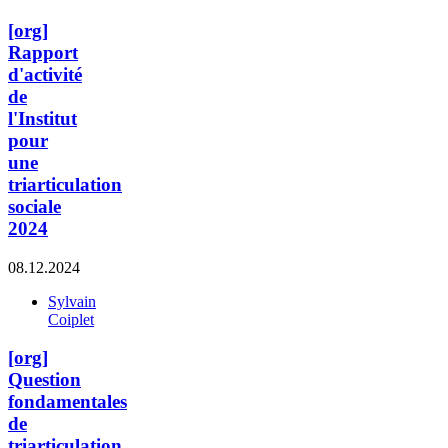
[org]
Rapport
d'activité
de
l'Institut
pour
une
triarticulation
sociale
2024
08.12.2024
Sylvain
Coiplet
[org]
Question
fondamentales
de
triarticulation