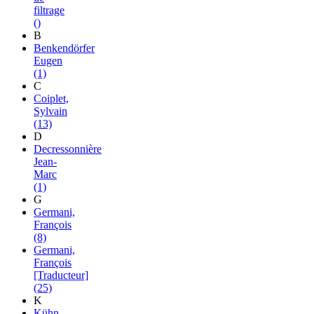
filtrage
()
B
Benkendörfer
Eugen
(1)
C
Coiplet,
Sylvain
(13)
D
Decressonnière
Jean-
Marc
(1)
G
Germani,
François
(8)
Germani,
François
[Traducteur]
(25)
K
Kühn,