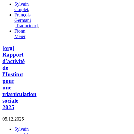
Sylvain
Coiplet
,
François
Germani
[Traducteur]
,
Fionn
Meier
[org]
Rapport
d'activité
de
l'Institut
pour
une
triarticulation
sociale
2025
05.12.2025
Sylvain