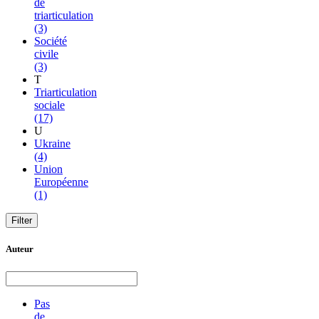
de
triarticulation
(3)
Société
civile
(3)
T
Triarticulation
sociale
(17)
U
Ukraine
(4)
Union
Européenne
(1)
Auteur
Pas
de