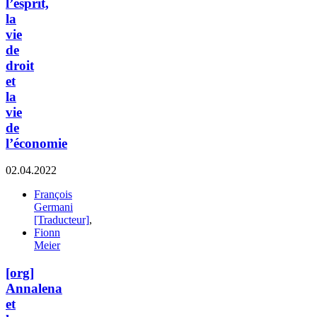
l’esprit,
la
vie
de
droit
et
la
vie
de
l’économie
02.04.2022
François
Germani
[Traducteur]
,
Fionn
Meier
[org]
Annalena
et