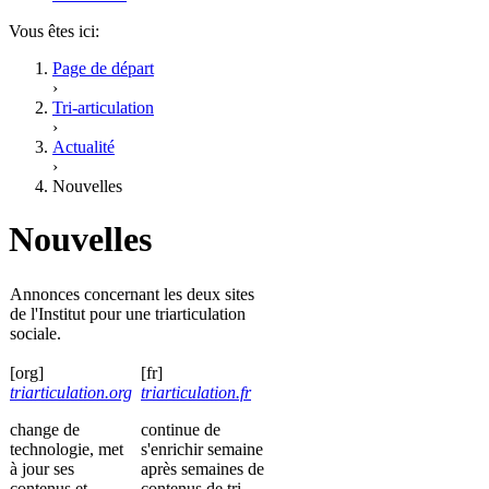
Vous êtes ici:
Page de départ
›
Tri-articulation
›
Actualité
›
Nouvelles
Nouvelles
Annonces concernant les deux sites
de l'Institut pour une triarticulation
sociale.
[org]
[fr]
triarticulation.org
triarticulation.fr
change de
continue de
technologie, met
s'enrichir semaine
à jour ses
après semaines de
contenus et
contenus de tri-