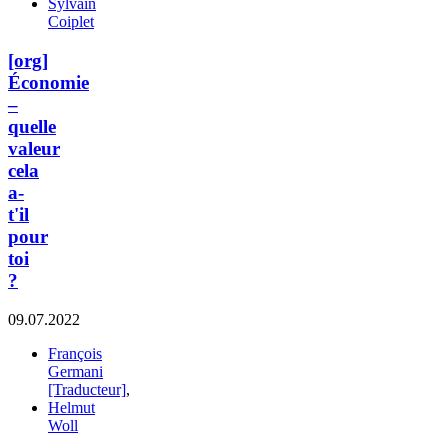
Sylvain
Coiplet
[org]
Économie
–
quelle
valeur
cela
a-
t'il
pour
toi
?
09.07.2022
François
Germani
[Traducteur]
,
Helmut
Woll