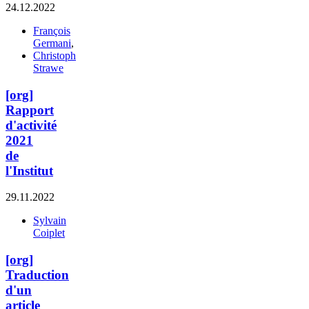
24.12.2022
François
Germani
,
Christoph
Strawe
[org]
Rapport
d'activité
2021
de
l'Institut
29.11.2022
Sylvain
Coiplet
[org]
Traduction
d'un
article