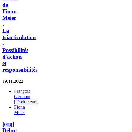
de
Fionn
Meier
:
La
triarticulation
-
Possibilités
d'action
et
responsabilités
19.11.2022
François
Germani
[Traducteur]
,
Fionn
Meier
[org]
Début