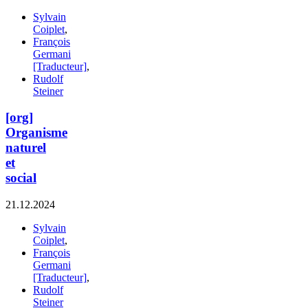
Sylvain
Coiplet
,
François
Germani
[Traducteur]
,
Rudolf
Steiner
[org]
Organisme
naturel
et
social
21.12.2024
Sylvain
Coiplet
,
François
Germani
[Traducteur]
,
Rudolf
Steiner