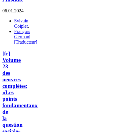
06.01.2024
Sylvain
Coiplet
,
François
Germani
[Traducteur]
[fr]
Volume
23
des
oeuvres
complètes:
«Les
points
fondamentaux
de
la
question
sociale»