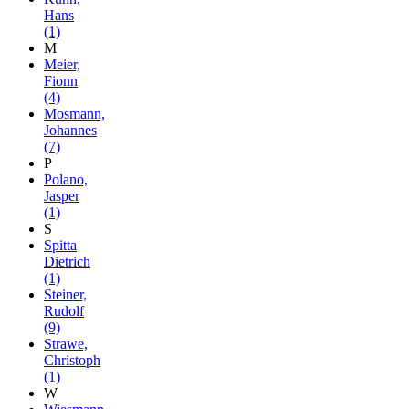
Hans
(1)
M
Meier,
Fionn
(4)
Mosmann,
Johannes
(7)
P
Polano,
Jasper
(1)
S
Spitta
Dietrich
(1)
Steiner,
Rudolf
(9)
Strawe,
Christoph
(1)
W